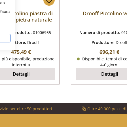
e le
fficacia
ff Piccolino piastra di
Drooff Piccolino v
ertura pietra naturale
ro di prodotto:
01006955
Numero di prodotto:
01
Produttore:
Drooff
Produttore:
Droof
Prezzo normale:
Prezzo nor
475,49 €
696,21 €
 più disponibile, produzione
Disponibile, tempi di c
interrotta
4-6 giorni
Dettagli
Dettagli
vizio per oltre 50 produttori
Oltre 40.000 pezzi d