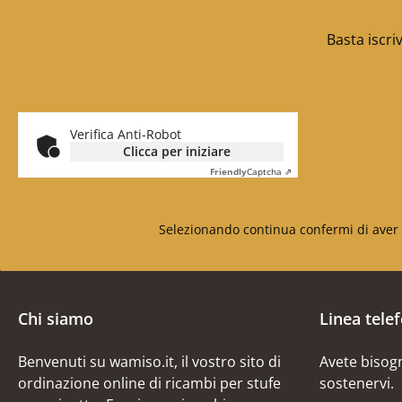
Basta iscri
Verifica Anti-Robot
Clicca per iniziare
Friendly
Captcha ⇗
Selezionando continua confermi di aver 
Chi siamo
Linea tele
Benvenuti su wamiso.it, il vostro sito di
Avete bisogn
ordinazione online di ricambi per stufe
sostenervi.