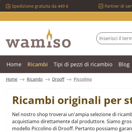
Spedizione gratuita da 449 €
Partner di ser
ssa al contenuto principale
Salta alla ricerca
Passa alla navigazione principale
Home
Ricambi
Tipi di pezzi di ricambio
Blog
Home
Ricambi
Drooff
Piccolino
Ricambi originali per s
Nel nostro shop troverai un'ampia selezione di ricambi
acquistiamo direttamente dal produttore. Siamo grossist
modello Piccolino di Drooff. Pertanto possiamo garan