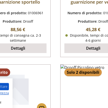
uarnizione sportello
guarnizione per v
ro di prodotto:
01006961
Numero di prodotto:
01
Produttore:
Drooff
Produttore:
Droof
Prezzo normale:
Prezzo nor
88,56 €
45,28 €
tempi di consegna ca. 2-3
Disponibile, tempi di c
settimane
4-6 giorni
Dettagli
Dettagli
rito
Solo 2 disponibili
ttare
atezza
l