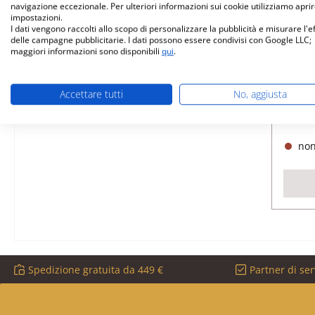
navigazione eccezionale. Per ulteriori informazioni sui cookie utilizziamo aprir
impostazioni.
I dati vengono raccolti allo scopo di personalizzare la pubblicità e misurare l'e
Droo
delle campagne pubblicitarie. I dati possono essere condivisi con Google LLC;
cop
maggiori informazioni sono disponibili
qui
.
Nume
Accettare tutti
No, aggiusta
non
Spedizione gratuita da 449 €
Partner di ser