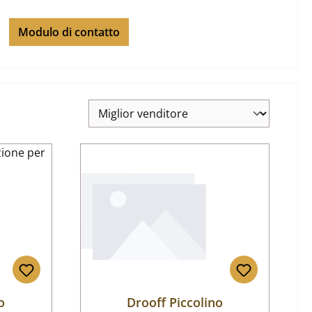
Modulo di contatto
o
Drooff Piccolino