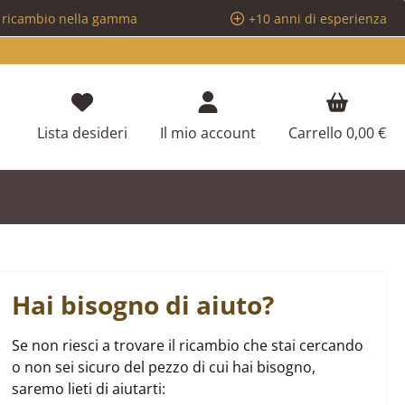
i ricambio nella gamma
+10 anni di esperienza
Hai 0 articoli nella lista dei desideri
Lista desideri
Il mio account
Carrello
0,00 €
Hai bisogno di aiuto?
Se non riesci a trovare il ricambio che stai cercando
o non sei sicuro del pezzo di cui hai bisogno,
saremo lieti di aiutarti: