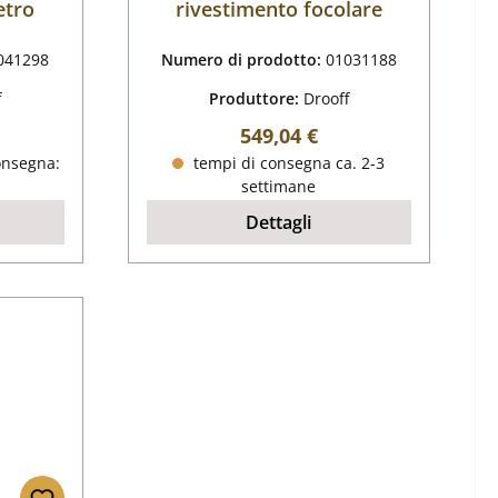
etro
rivestimento focolare
041298
Numero di prodotto:
01031188
f
Produttore:
Drooff
male:
Prezzo normale:
549,04 €
onsegna:
tempi di consegna ca. 2-3
settimane
Dettagli