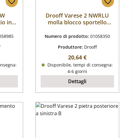
 W
Drooff Varese 2 NWRLU
io in
molla blocco sportello
focolare
058985
Numero di prodotto:
01058350
f
Produttore:
Drooff
male:
Prezzo normale:
20,64 €
onsegna:
Disponibile, tempi di consegna:
4-6 giorni
Dettagli