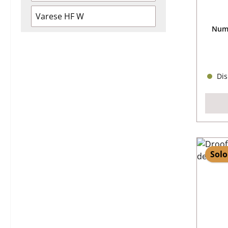
Varese HF W
Nume
Dis
Solo