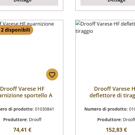
 2 disponibili
Drooff Varese HF
Drooff Varese 
arnizione sportello A
deflettore di tira
ro di prodotto:
01030841
Numero di prodotto:
01
Produttore:
Drooff
Produttore:
Droof
Prezzo normale:
Prezzo nor
74,41 €
152,83 €