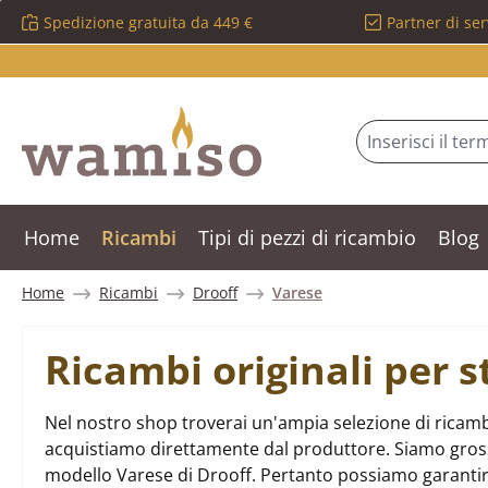
Spedizione gratuita da 449 €
Partner di ser
ssa al contenuto principale
Salta alla ricerca
Passa alla navigazione principale
Home
Ricambi
Tipi di pezzi di ricambio
Blog
Home
Ricambi
Drooff
Varese
Ricambi originali per 
Nel nostro shop troverai un'ampia selezione di ricambi
acquistiamo direttamente dal produttore. Siamo grossist
modello Varese di Drooff. Pertanto possiamo garanti