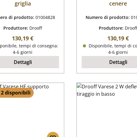
griglia
cenere
ro di prodotto:
01004828
Numero di prodotto:
01
Produttore:
Drooff
Produttore:
Droof
Prezzo normale:
Prezzo nor
130,19 €
130,19 €
ponibile, tempi di consegna:
Disponibile, tempi di c
4-6 giorni
4-6 giorni
Dettagli
Dettagli
 2 disponibili