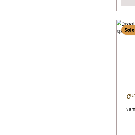
Solo
gu
Nume