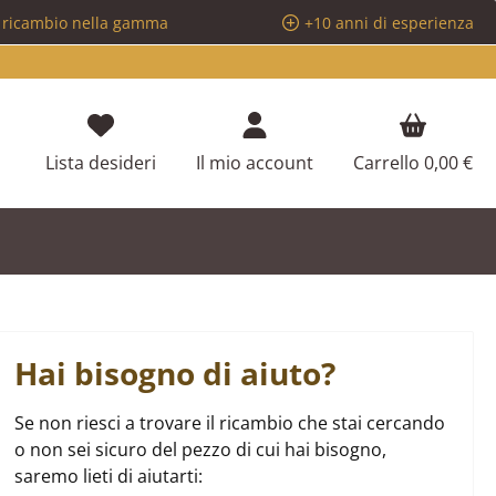
i ricambio nella gamma
+10 anni di esperienza
Hai 0 articoli nella lista dei desideri
Lista desideri
Il mio account
Carrello
0,00 €
Hai bisogno di aiuto?
Se non riesci a trovare il ricambio che stai cercando
o non sei sicuro del pezzo di cui hai bisogno,
saremo lieti di aiutarti: