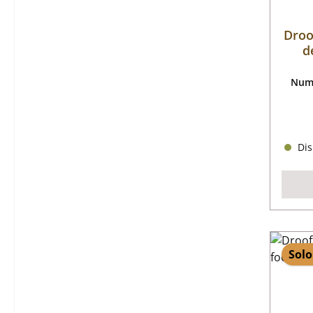
Droo
d
Nume
Dis
Solo