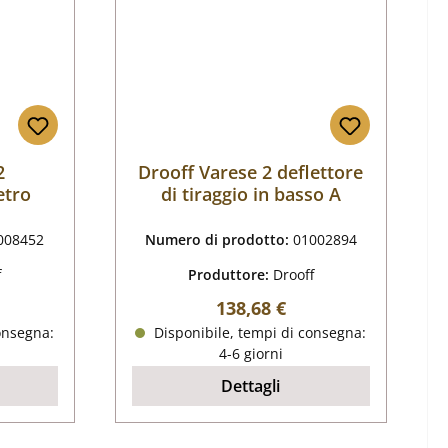
2
Drooff Varese 2 deflettore
etro
di tiraggio in basso A
008452
Numero di prodotto:
01002894
f
Produttore:
Drooff
male:
Prezzo normale:
138,68 €
onsegna:
Disponibile, tempi di consegna:
4-6 giorni
Dettagli