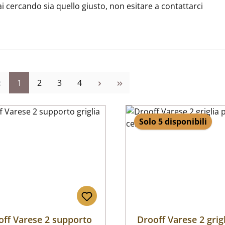
ai cercando sia quello giusto, non esitare a contattarci
Pagina
Pagina
Pagina
Pagina
1
2
3
4
Solo 5 disponibili
off Varese 2 supporto
Drooff Varese 2 grig