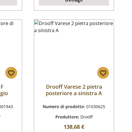
HF
Drooff Varese 2 pietra
ggio
posteriore a sinistra A
001943
Numero di prodotto:
01030625
f
Produttore:
Drooff
male:
Prezzo normale:
138,68 €