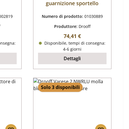
guarnizione sportello
002819
Numero di prodotto:
01030889
f
Produttore:
Drooff
male:
Prezzo normale:
74,41 €
onsegna:
Disponibile, tempi di consegna:
4-6 giorni
Dettagli
Solo 3 disponibili