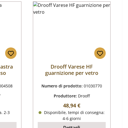
iastra
Drooff Varese HF
sso
guarnizione per vetro
004508
Numero di prodotto:
01030770
f
Produttore:
Drooff
male:
Prezzo normale:
48,94 €
. 2-3
Disponibile, tempi di consegna:
4-6 giorni
Dettagli