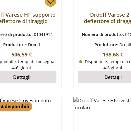
ff Varese HF supporto
Drooff Varese 2
eflettore di tiraggio
deflettore di tiragg
basso
ro di prodotto:
01041914
Numero di prodotto:
01
Produttore:
Drooff
Produttore:
Droof
Prezzo normale:
Prezzo nor
506,59 €
138,68 €
ponibile, tempi di consegna:
Disponibile, tempi di c
4-6 giorni
4-6 giorni
Dettagli
Dettagli
 4 disponibili