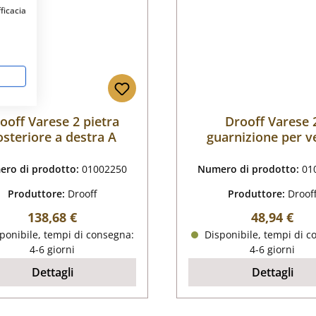
fficacia
ooff Varese 2 pietra
Drooff Varese 
osteriore a destra A
guarnizione per v
ro di prodotto:
01002250
Numero di prodotto:
01
Produttore:
Drooff
Produttore:
Droof
Prezzo normale:
Prezzo nor
138,68 €
48,94 €
ponibile, tempi di consegna:
Disponibile, tempi di c
4-6 giorni
4-6 giorni
Dettagli
Dettagli