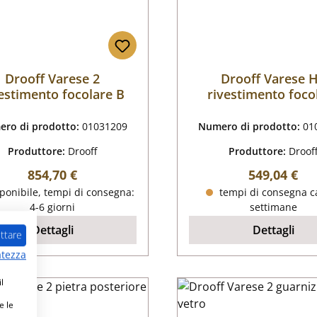
Drooff Varese 2
Drooff Varese 
estimento focolare B
rivestimento foco
ro di prodotto:
01031209
Numero di prodotto:
01
Produttore:
Drooff
Produttore:
Droof
Prezzo normale:
Prezzo nor
854,70 €
549,04 €
ponibile, tempi di consegna:
tempi di consegna ca
4-6 giorni
settimane
Dettagli
Dettagli
ttare
atezza
l
e le