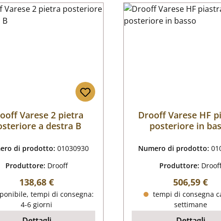
ooff Varese 2 pietra
Drooff Varese HF p
osteriore a destra B
posteriore in ba
ro di prodotto:
01030930
Numero di prodotto:
01
Produttore:
Drooff
Produttore:
Droof
Prezzo normale:
Prezzo nor
138,68 €
506,59 €
ponibile, tempi di consegna:
tempi di consegna ca
4-6 giorni
settimane
Dettagli
Dettagli