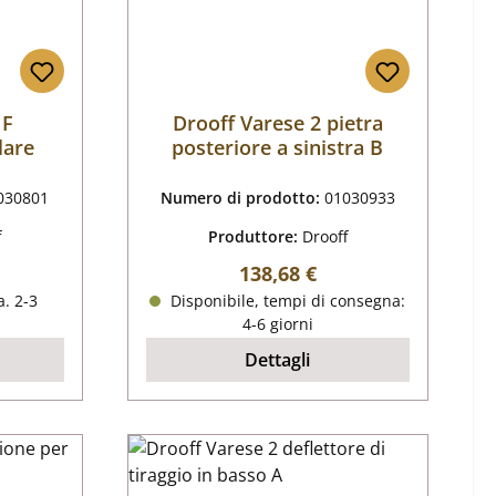
HF
Drooff Varese 2 pietra
lare
posteriore a sinistra B
030801
Numero di prodotto:
01030933
f
Produttore:
Drooff
male:
Prezzo normale:
138,68 €
. 2-3
Disponibile, tempi di consegna:
4-6 giorni
Dettagli