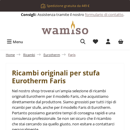
Passa al contenuto principale
Spedizione gratuita da 449 €
Consigli:
Assistenza tramite il nostro
formulario di contatto
.
Hai 0 articoli nell
Menu
Home
Ricambi
Eurotherm
Faris
Ricambi originali per stufa
Eurotherm Faris
Nel nostro shop troverai un'ampia selezione di ricambi
originali Eurotherm per il modello Faris, che acquistiamo
direttamente dal produttore. Siamo grossisti per tutti i tipi di
ricambi per stufe, anche per il modello Faris di Eurotherm.
Pertanto possiamo garantire tempi di consegna rapidi e una
consulenza professionale. Se non sei sicuro che il ricambio
che stai cercando sia quello giusto, non esitare a contattarci
personalmente.