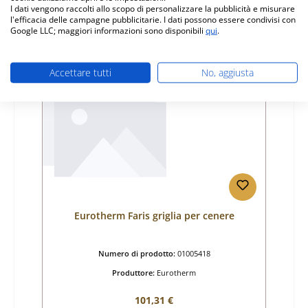
I dati vengono raccolti allo scopo di personalizzare la pubblicità e misurare
l'efficacia delle campagne pubblicitarie. I dati possono essere condivisi con
Dettagli
Google LLC; maggiori informazioni sono disponibili
qui
.
Accettare tutti
No, aggiusta
Esaurito
Eurotherm Faris griglia per cenere
Numero di prodotto:
01005418
Produttore:
Eurotherm
Prezzo normale:
101,31 €