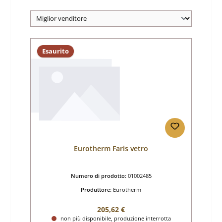
Esaurito
Eurotherm Faris vetro
Numero di prodotto:
01002485
Produttore:
Eurotherm
Prezzo normale:
205,62 €
non più disponibile, produzione interrotta