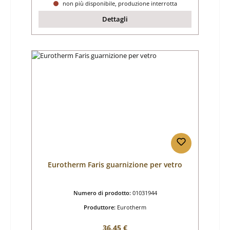
non più disponibile, produzione interrotta
Dettagli
Eurotherm Faris guarnizione per vetro
Numero di prodotto:
01031944
Produttore:
Eurotherm
Prezzo normale:
36,45 €