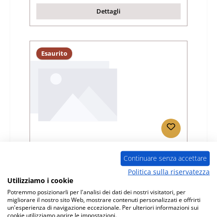
Dettagli
Esaurito
Eurotherm Faris rivestimento focolare
Continuare senza accettare
Politica sulla riservatezza
Numero di prodotto:
01003455
Utilizziamo i cookie
Produttore:
Eurotherm
Potremmo posizionarli per l'analisi dei dati dei nostri visitatori, per
migliorare il nostro sito Web, mostrare contenuti personalizzati e offrirti
Prezzo normale:
un'esperienza di navigazione eccezionale. Per ulteriori informazioni sui
154,44 €
cookie utilizziamo aprire le impostazioni.
non più disponibile, produzione interrotta