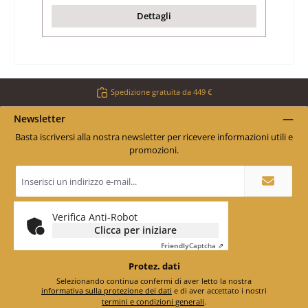
Dettagli
Spedizione gratuita da 449 €
Newsletter
Basta iscriversi alla nostra newsletter per ricevere informazioni utili e
promozioni.
Indirizzo
e-
mail
*
Verifica Anti-Robot
Clicca per iniziare
Friendly
Captcha ⇗
Protez. dati
Selezionando continua confermi di aver letto la nostra
informativa sulla protezione dei dati
e di aver accettato i nostri
termini e condizioni generali
.