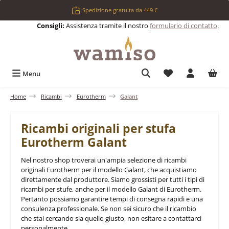
Passa al contenuto principale
Spedizione gratuita da 449 €
Consigli:
Assistenza tramite il nostro
formulario di contatto
.
Hai 0 articoli nell
Menu
Home
Ricambi
Eurotherm
Galant
Ricambi originali per stufa
Eurotherm Galant
Nel nostro shop troverai un'ampia selezione di ricambi
originali Eurotherm per il modello Galant, che acquistiamo
direttamente dal produttore. Siamo grossisti per tutti i tipi di
ricambi per stufe, anche per il modello Galant di Eurotherm.
Pertanto possiamo garantire tempi di consegna rapidi e una
consulenza professionale. Se non sei sicuro che il ricambio
che stai cercando sia quello giusto, non esitare a contattarci
personalmente.