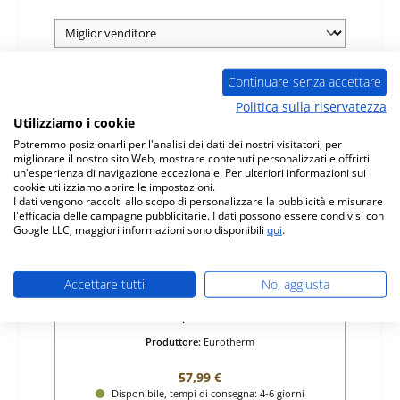
Continuare senza accettare
Politica sulla riservatezza
Utilizziamo i cookie
Potremmo posizionarli per l'analisi dei dati dei nostri visitatori, per
migliorare il nostro sito Web, mostrare contenuti personalizzati e offrirti
un'esperienza di navigazione eccezionale. Per ulteriori informazioni sui
cookie utilizziamo aprire le impostazioni.
I dati vengono raccolti allo scopo di personalizzare la pubblicità e misurare
l'efficacia delle campagne pubblicitarie. I dati possono essere condivisi con
Google LLC; maggiori informazioni sono disponibili
qui
.
Eurotherm Galant griglia per cenere
Accettare tutti
No, aggiusta
Numero di prodotto:
01031703
Produttore:
Eurotherm
Prezzo normale:
57,99 €
Disponibile, tempi di consegna: 4-6 giorni