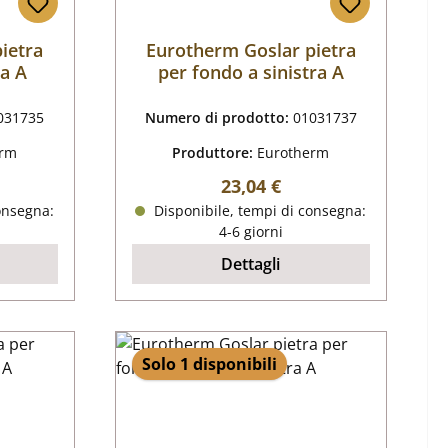
ietra
Eurotherm Goslar pietra
ra A
per fondo a sinistra A
031735
Numero di prodotto:
01031737
erm
Produttore:
Eurotherm
male:
Prezzo normale:
23,04 €
onsegna:
Disponibile, tempi di consegna:
4-6 giorni
Dettagli
Solo 1 disponibili