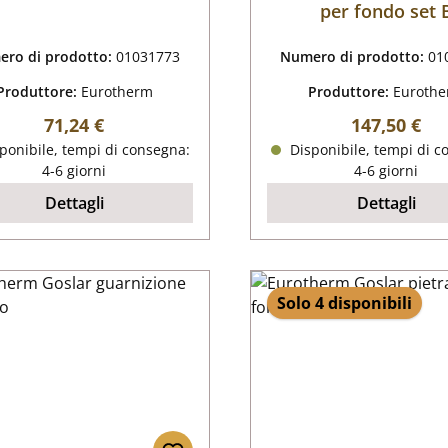
per fondo set 
ro di prodotto:
01031773
Numero di prodotto:
01
Produttore:
Eurotherm
Produttore:
Euroth
Prezzo normale:
Prezzo nor
71,24 €
147,50 €
ponibile, tempi di consegna:
Disponibile, tempi di c
4-6 giorni
4-6 giorni
Dettagli
Dettagli
Solo 4 disponibili