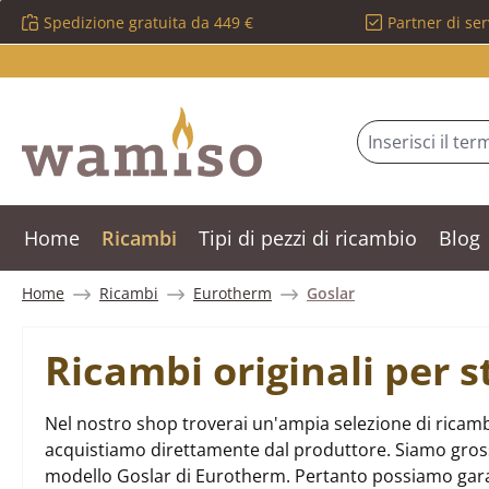
Spedizione gratuita da 449 €
Partner di ser
ssa al contenuto principale
Salta alla ricerca
Passa alla navigazione principale
Home
Ricambi
Tipi di pezzi di ricambio
Blog
Home
Ricambi
Eurotherm
Goslar
Ricambi originali per 
Nel nostro shop troverai un'ampia selezione di ricamb
acquistiamo direttamente dal produttore. Siamo grossist
modello Goslar di Eurotherm. Pertanto possiamo gara