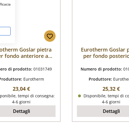
fficacia
otherm Goslar pietra
Eurotherm Goslar p
r fondo anteriore a
per fondo posteri
sinistra A
sinistra B
ro di prodotto:
01031749
Numero di prodotto:
01
Produttore:
Eurotherm
Produttore:
Euroth
Prezzo normale:
Prezzo nor
23,04 €
25,32 €
ponibile, tempi di consegna:
Disponibile, tempi di c
4-6 giorni
4-6 giorni
Dettagli
Dettagli