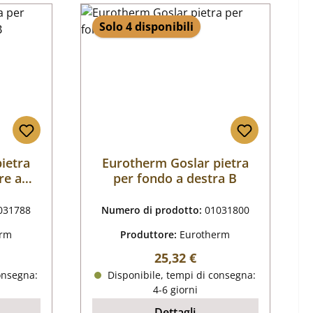
Solo 4 disponibili
ietra
Eurotherm Goslar pietra
re a
per fondo a destra B
031788
Numero di prodotto:
01031800
erm
Produttore:
Eurotherm
male:
Prezzo normale:
25,32 €
onsegna:
Disponibile, tempi di consegna:
4-6 giorni
Dettagli