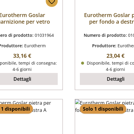
Eurotherm Goslar
Eurotherm Goslar p
arnizione per vetro
per fondo a dest
ro di prodotto:
01031964
Numero di prodotto:
01
Produttore:
Eurotherm
Produttore:
Euroth
Prezzo normale:
Prezzo nor
33,16 €
23,04 €
ponibile, tempi di consegna:
Disponibile, tempi di c
4-6 giorni
4-6 giorni
Dettagli
Dettagli
 1 disponibili
Solo 1 disponibili