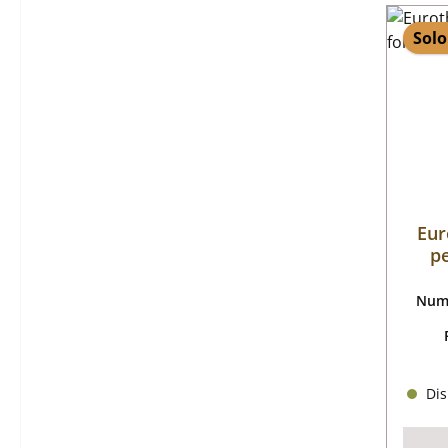
Solo
Eur
pe
Nume
Dis