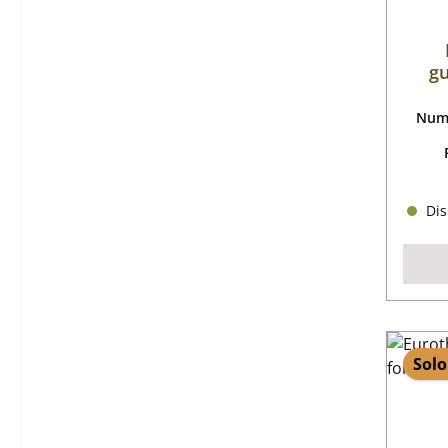
gu
Nume
Dis
Solo