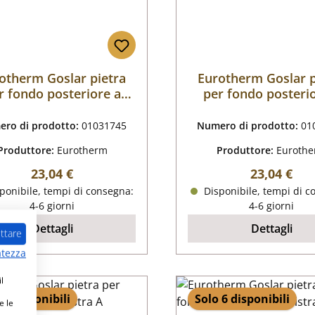
otherm Goslar pietra
Eurotherm Goslar p
r fondo posteriore a
per fondo posteri
sinistra A
destra A
ro di prodotto:
01031745
Numero di prodotto:
01
Produttore:
Eurotherm
Produttore:
Euroth
Prezzo normale:
Prezzo nor
23,04 €
23,04 €
ponibile, tempi di consegna:
Disponibile, tempi di c
4-6 giorni
4-6 giorni
Dettagli
Dettagli
ttare
atezza
l
 1 disponibili
Solo 6 disponibili
e le