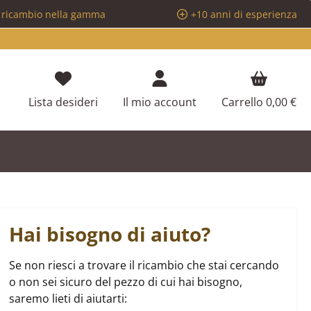
i ricambio nella gamma
+10 anni di esperienza
Hai 0 articoli nella lista dei desideri
Lista desideri
Il mio account
Carrello
0,00 €
Hai bisogno di aiuto?
Se non riesci a trovare il ricambio che stai cercando
o non sei sicuro del pezzo di cui hai bisogno,
saremo lieti di aiutarti: