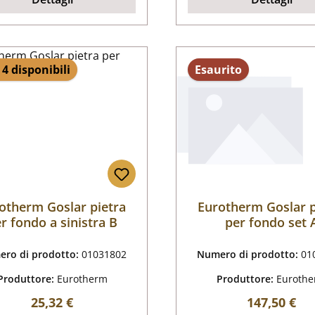
 4 disponibili
Esaurito
otherm Goslar pietra
Eurotherm Goslar p
r fondo a sinistra B
per fondo set 
ro di prodotto:
01031802
Numero di prodotto:
01
Produttore:
Eurotherm
Produttore:
Euroth
Prezzo normale:
Prezzo nor
25,32 €
147,50 €