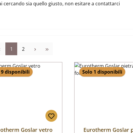
ai cercando sia quello giusto, non esitare a contattarci
Pagina
Pagina
1
2
 9 disponibili
Solo 1 disponibili
otherm Goslar vetro
Eurotherm Goslar p