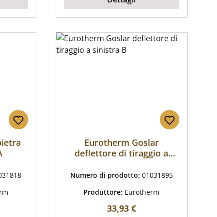
ietra
Eurotherm Goslar
A
deflettore di tiraggio a
sinistra B
031818
Numero di prodotto:
01031895
erm
Produttore:
Eurotherm
male:
Prezzo normale:
33,93 €