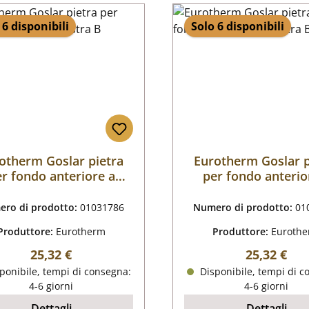
 6 disponibili
Solo 6 disponibili
otherm Goslar pietra
Eurotherm Goslar p
r fondo anteriore a
per fondo anterio
sinistra B
destra B
ro di prodotto:
01031786
Numero di prodotto:
01
Produttore:
Eurotherm
Produttore:
Euroth
Prezzo normale:
Prezzo nor
25,32 €
25,32 €
ponibile, tempi di consegna:
Disponibile, tempi di c
4-6 giorni
4-6 giorni
Dettagli
Dettagli