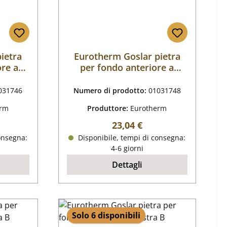
ietra
Eurotherm Goslar pietra
ore a
per fondo anteriore a
destra A
031746
Numero di prodotto:
01031748
erm
Produttore:
Eurotherm
male:
Prezzo normale:
23,04 €
onsegna:
Disponibile, tempi di consegna:
4-6 giorni
Dettagli
Solo 6 disponibili