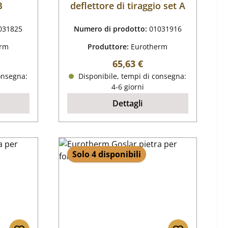
B
deflettore di tiraggio set A
031825
Numero di prodotto:
01031916
erm
Produttore:
Eurotherm
male:
Prezzo normale:
65,63 €
onsegna:
Disponibile, tempi di consegna:
4-6 giorni
Dettagli
Solo 4 disponibili