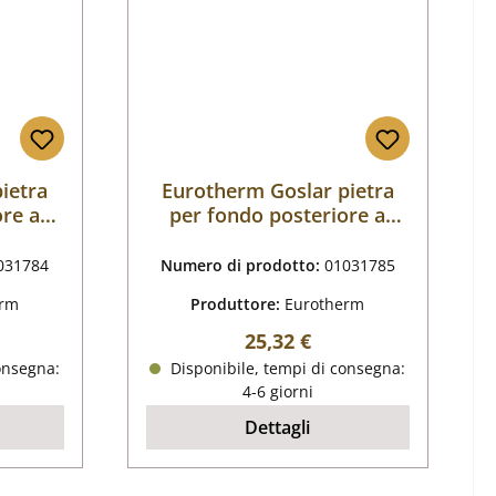
ietra
Eurotherm Goslar pietra
ore a
per fondo posteriore a
destra B
031784
Numero di prodotto:
01031785
erm
Produttore:
Eurotherm
male:
Prezzo normale:
25,32 €
onsegna:
Disponibile, tempi di consegna:
4-6 giorni
Dettagli