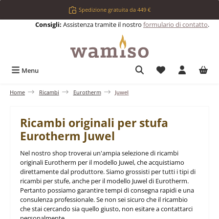
Passa al contenuto principale
Spedizione gratuita da 449 €
Consigli:
Assistenza tramite il nostro
formulario di contatto
.
Hai 0 articoli nell
Menu
Home
Ricambi
Eurotherm
Juwel
Ricambi originali per stufa
Eurotherm Juwel
Nel nostro shop troverai un'ampia selezione di ricambi
originali Eurotherm per il modello Juwel, che acquistiamo
direttamente dal produttore. Siamo grossisti per tutti i tipi di
ricambi per stufe, anche per il modello Juwel di Eurotherm.
Pertanto possiamo garantire tempi di consegna rapidi e una
consulenza professionale. Se non sei sicuro che il ricambio
che stai cercando sia quello giusto, non esitare a contattarci
personalmente.