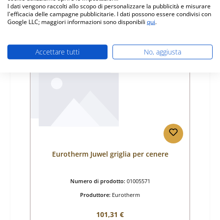
I dati vengono raccolti allo scopo di personalizzare la pubblicità e misurare
l'efficacia delle campagne pubblicitarie. I dati possono essere condivisi con
Dettagli
Google LLC; maggiori informazioni sono disponibili
qui
.
Accettare tutti
No, aggiusta
Esaurito
Eurotherm Juwel griglia per cenere
Numero di prodotto:
01005571
Produttore:
Eurotherm
Prezzo normale:
101,31 €