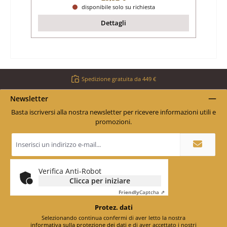
disponibile solo su richiesta
Dettagli
Spedizione gratuita da 449 €
Newsletter
Basta iscriversi alla nostra newsletter per ricevere informazioni utili e
promozioni.
Indirizzo
e-
mail
*
Verifica Anti-Robot
Clicca per iniziare
Friendly
Captcha ⇗
Protez. dati
Selezionando continua confermi di aver letto la nostra
informativa sulla protezione dei dati
e di aver accettato i nostri