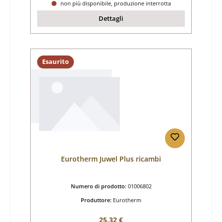
non più disponibile, produzione interrotta
Dettagli
Esaurito
Eurotherm Juwel Plus ricambi
Numero di prodotto:
01006802
Produttore:
Eurotherm
Prezzo normale:
25,32 €