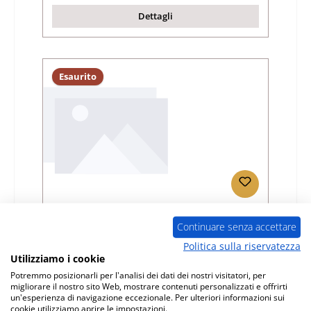
Dettagli
Esaurito
Eurotherm Juwel Plus griglia per cenere
Continuare senza accettare
Politica sulla riservatezza
Numero di prodotto:
01005570
Utilizziamo i cookie
Produttore:
Eurotherm
Potremmo posizionarli per l'analisi dei dati dei nostri visitatori, per
migliorare il nostro sito Web, mostrare contenuti personalizzati e offrirti
Prezzo normale:
un'esperienza di navigazione eccezionale. Per ulteriori informazioni sui
101,31 €
cookie utilizziamo aprire le impostazioni.
non più disponibile, produzione interrotta