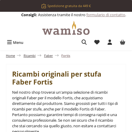
Passa al contenuto principale
Spedizione gratuita da 449 €
Consigli:
Assistenza tramite il nostro
formulario di contatto
.
Hai 0 articoli nell
Menu
Home
Ricambi
Faber
Fortis
Ricambi originali per stufa
Faber Fortis
Nel nostro shop troverai un'ampia selezione di ricambi
originali Faber per il modello Fortis, che acquistiamo
direttamente dal produttore. Siamo grossisti per tutti i tipi di
ricambi per stufe, anche per il modello Fortis di Faber.
Pertanto possiamo garantire tempi di consegna rapidi e una
consulenza professionale. Se non sei sicuro che il ricambio
che stai cercando sia quello giusto, non esitare a contattarci
personalmente.