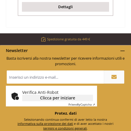
Dettagli
Spedizione gratuita da 449 €
Newsletter
Basta iscriversi alla nostra newsletter per ricevere informazioni utili e
promozioni.
Indirizzo
e-
mail
*
Verifica Anti-Robot
Clicca per iniziare
Friendly
Captcha ⇗
Protez. dati
Selezionando continua confermi di aver letto la nostra
informativa sulla protezione dei dati
e di aver accettato i nostri
termini e condizioni generali
.