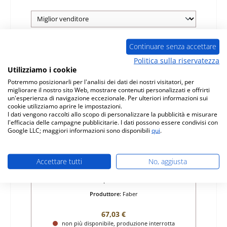
Continuare senza accettare
Esaurito
Politica sulla riservatezza
Utilizziamo i cookie
Potremmo posizionarli per l'analisi dei dati dei nostri visitatori, per
migliorare il nostro sito Web, mostrare contenuti personalizzati e offrirti
un'esperienza di navigazione eccezionale. Per ulteriori informazioni sui
cookie utilizziamo aprire le impostazioni.
I dati vengono raccolti allo scopo di personalizzare la pubblicità e misurare
l'efficacia delle campagne pubblicitarie. I dati possono essere condivisi con
Google LLC; maggiori informazioni sono disponibili
qui
.
Faber Fortis vetro
Accettare tutti
No, aggiusta
Numero di prodotto:
01005121
Produttore:
Faber
Prezzo normale:
67,03 €
non più disponibile, produzione interrotta