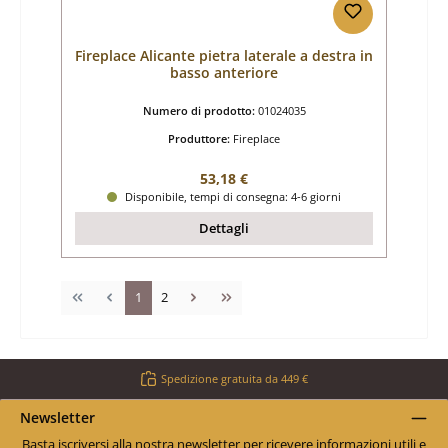
Fireplace Alicante pietra laterale a destra in
basso anteriore
Numero di prodotto:
01024035
Produttore:
Fireplace
Prezzo normale:
53,18 €
Disponibile, tempi di consegna: 4-6 giorni
Dettagli
Pagina
Pagina
1
2
Spedizione gratuita da 449 €
Newsletter
Basta iscriversi alla nostra newsletter per ricevere informazioni utili e