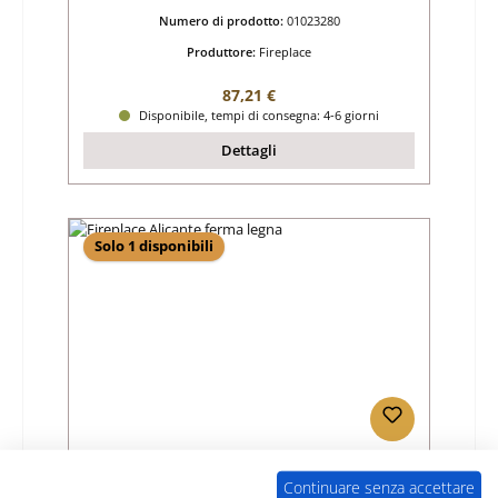
Numero di prodotto:
01023280
Produttore:
Fireplace
Prezzo normale:
87,21 €
Disponibile, tempi di consegna: 4-6 giorni
Dettagli
Solo 1 disponibili
Fireplace Alicante ferma legna
Continuare senza accettare