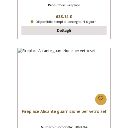
Produttore:
Fireplace
Prezzo normale:
638,14 €
Disponibile, tempi di consegna: 4-6 giorni
Dettagli
Fireplace Alicante guarnizione per vetro set
Numero di prodotto:
01024764