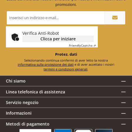
promozioni.
Indirizzo
e-
mail
*
Verifica Anti-Robot
Clicca per iniziare
Friendly
Captcha ⇗
Protez. dati
Selezionando continua confermi di aver letto la nostra
informativa sulla protezione dei dati
e di aver accettato i nostri
termini e condizioni generali
.
Chi siamo
Linea telefonica di assistenza
Servizio negozio
Informazioni
Metodi di pagamento