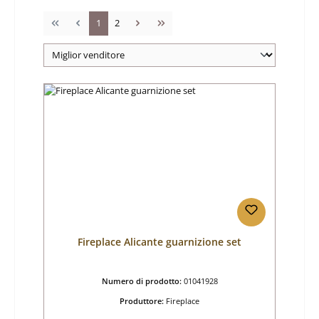
Pagina
Pagina
1
2
Fireplace Alicante guarnizione set
Numero di prodotto:
01041928
Produttore:
Fireplace