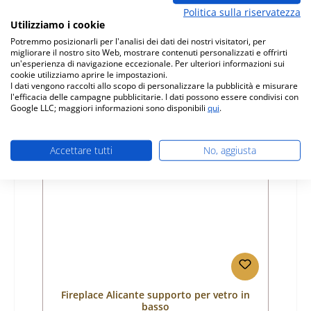
Politica sulla riservatezza
Numero di prodotto:
01023625
Utilizziamo i cookie
Produttore:
Fireplace
Potremmo posizionarli per l'analisi dei dati dei nostri visitatori, per
migliorare il nostro sito Web, mostrare contenuti personalizzati e offrirti
Prezzo normale:
un'esperienza di navigazione eccezionale. Per ulteriori informazioni sui
40,52 €
cookie utilizziamo aprire le impostazioni.
Disponibile, tempi di consegna: 4-6 giorni
I dati vengono raccolti allo scopo di personalizzare la pubblicità e misurare
l'efficacia delle campagne pubblicitarie. I dati possono essere condivisi con
Dettagli
Google LLC; maggiori informazioni sono disponibili
qui
.
Accettare tutti
No, aggiusta
Solo 6 disponibili
Fireplace Alicante supporto per vetro in
basso