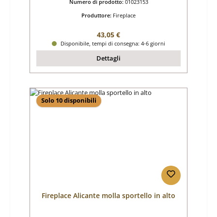
Numero di prodotto:
01023153
Produttore:
Fireplace
Prezzo normale:
43,05 €
Disponibile, tempi di consegna: 4-6 giorni
Dettagli
Solo 10 disponibili
Fireplace Alicante molla sportello in alto