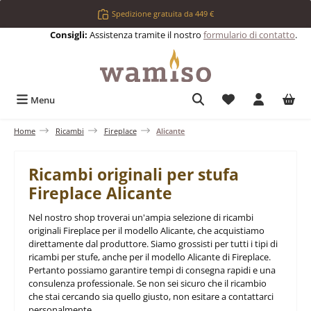
Passa al contenuto principale
Spedizione gratuita da 449 €
Consigli:
Assistenza tramite il nostro
formulario di contatto
.
Hai 0 articoli nell
Menu
Home
Ricambi
Fireplace
Alicante
Ricambi originali per stufa
Fireplace Alicante
Nel nostro shop troverai un'ampia selezione di ricambi
originali Fireplace per il modello Alicante, che acquistiamo
direttamente dal produttore. Siamo grossisti per tutti i tipi di
ricambi per stufe, anche per il modello Alicante di Fireplace.
Pertanto possiamo garantire tempi di consegna rapidi e una
consulenza professionale. Se non sei sicuro che il ricambio
che stai cercando sia quello giusto, non esitare a contattarci
personalmente.