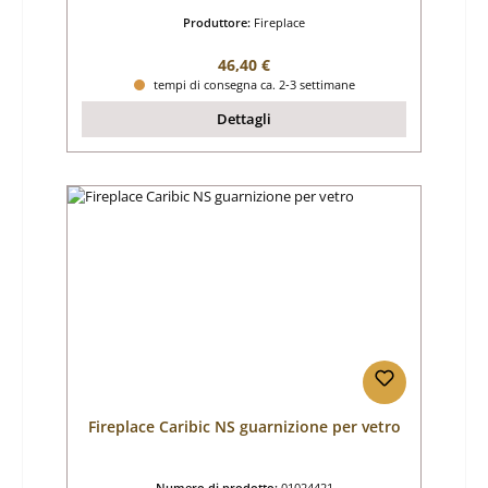
Produttore:
Fireplace
Prezzo normale:
46,40 €
tempi di consegna ca. 2-3 settimane
Dettagli
Fireplace Caribic NS guarnizione per vetro
Numero di prodotto:
01024421