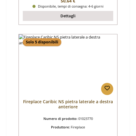
Prezzo normale:
50,64 €
Disponibile, tempi di consegna: 4-6 giorni
Dettagli
Solo 5 disponibili
Fireplace Caribic NS pietra laterale a destra
anteriore
Numero di prodotto:
01023770
Produttore:
Fireplace