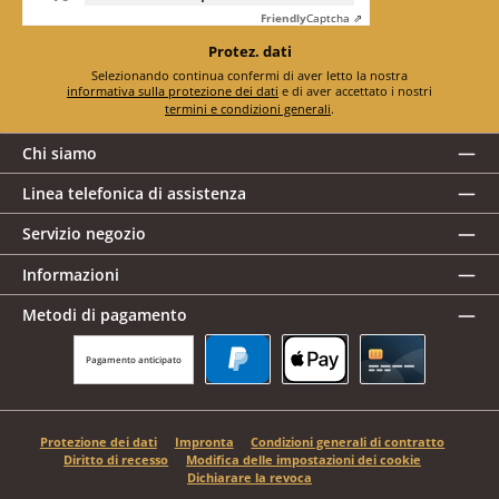
Friendly
Captcha ⇗
Protez. dati
Selezionando continua confermi di aver letto la nostra
informativa sulla protezione dei dati
e di aver accettato i nostri
termini e condizioni generali
.
Chi siamo
Linea telefonica di assistenza
Servizio negozio
Informazioni
Metodi di pagamento
Pagamento anticipato
PayPal
Apple Pay
Carta di credito
Protezione dei dati
Impronta
Condizioni generali di contratto
Diritto di recesso
Modifica delle impostazioni dei cookie
Dichiarare la revoca