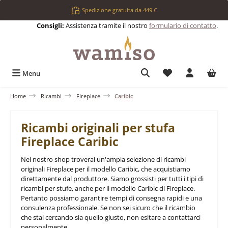
Passa al contenuto principale
Spedizione gratuita da 449 €
Consigli:
Assistenza tramite il nostro
formulario di contatto
.
Hai 0 articoli nell
Menu
Home
Ricambi
Fireplace
Caribic
Ricambi originali per stufa
Fireplace Caribic
Nel nostro shop troverai un'ampia selezione di ricambi
originali Fireplace per il modello Caribic, che acquistiamo
direttamente dal produttore. Siamo grossisti per tutti i tipi di
ricambi per stufe, anche per il modello Caribic di Fireplace.
Pertanto possiamo garantire tempi di consegna rapidi e una
consulenza professionale. Se non sei sicuro che il ricambio
che stai cercando sia quello giusto, non esitare a contattarci
personalmente.