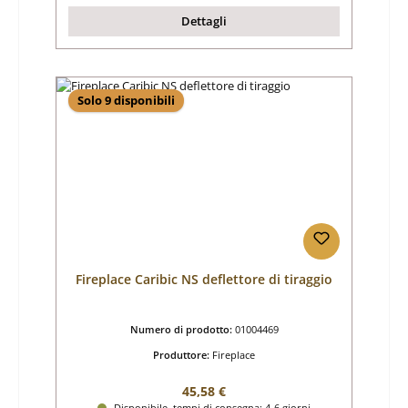
Dettagli
Solo 9 disponibili
Fireplace Caribic NS deflettore di tiraggio
Numero di prodotto:
01004469
Produttore:
Fireplace
Prezzo normale:
45,58 €
Disponibile, tempi di consegna: 4-6 giorni