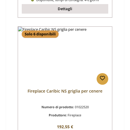
Dettagli
Solo 6 disponibili
Fireplace Caribic NS griglia per cenere
Numero di prodotto:
01022520
Produttore:
Fireplace
Prezzo normale:
192,55 €