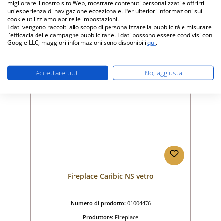
migliorare il nostro sito Web, mostrare contenuti personalizzati e offrirti
Prezzo normale:
un'esperienza di navigazione eccezionale. Per ulteriori informazioni sui
63,31 €
cookie utilizziamo aprire le impostazioni.
Disponibile, tempi di consegna: 4-6 giorni
I dati vengono raccolti allo scopo di personalizzare la pubblicità e misurare
l'efficacia delle campagne pubblicitarie. I dati possono essere condivisi con
Dettagli
Google LLC; maggiori informazioni sono disponibili
qui
.
Accettare tutti
No, aggiusta
Esaurito
Fireplace Caribic NS vetro
Numero di prodotto:
01004476
Produttore:
Fireplace