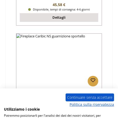
Prezzo normale:
45,58 €
Disponibile, tempi di consegna: 4-6 giorni
Dettagli
Fireplace Caribic NS guarnizione sportello
Continuare senza accettare
Politica sulla riservatezza
Numero di prodotto:
01024090
Utilizziamo i cookie
Produttore:
Fireplace
Potremmo posizionarli per l'analisi dei dati dei nostri visitatori, per