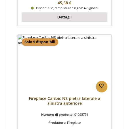
Prezzo normale:
45,58 €
Disponibile, tempi di consegna: 4-6 giorni
Dettagli
Solo 5 disponibili
Fireplace Caribic NS pietra laterale a
sinistra anteriore
Numero di prodotto:
01023771
Produttore:
Fireplace