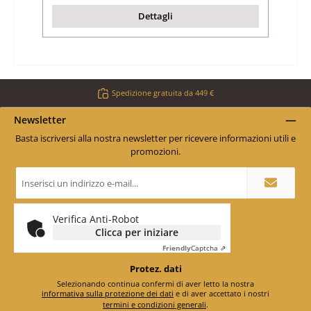
Dettagli
Spedizione gratuita da 449 €
Newsletter
Basta iscriversi alla nostra newsletter per ricevere informazioni utili e
promozioni.
Indirizzo
e-
mail
*
Verifica Anti-Robot
Clicca per iniziare
Friendly
Captcha ⇗
Protez. dati
Selezionando continua confermi di aver letto la nostra
informativa sulla protezione dei dati
e di aver accettato i nostri
termini e condizioni generali
.