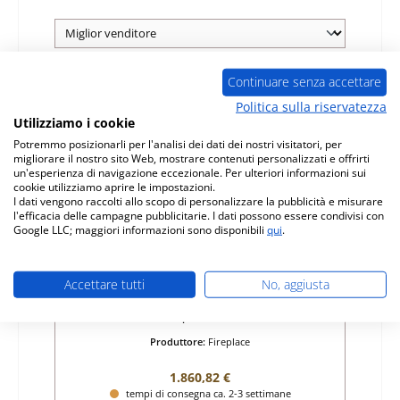
Continuare senza accettare
Politica sulla riservatezza
Utilizziamo i cookie
Potremmo posizionarli per l'analisi dei dati dei nostri visitatori, per
migliorare il nostro sito Web, mostrare contenuti personalizzati e offrirti
un'esperienza di navigazione eccezionale. Per ulteriori informazioni sui
cookie utilizziamo aprire le impostazioni.
I dati vengono raccolti allo scopo di personalizzare la pubblicità e misurare
l'efficacia delle campagne pubblicitarie. I dati possono essere condivisi con
Google LLC; maggiori informazioni sono disponibili
qui
.
Fireplace Laurus vetro
Accettare tutti
No, aggiusta
Numero di prodotto:
01009886
Produttore:
Fireplace
Prezzo normale:
1.860,82 €
tempi di consegna ca. 2-3 settimane