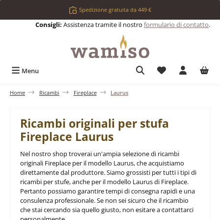
Passa al contenuto principale
Spedizione gratuita da 449 €
Consigli:
Assistenza tramite il nostro
formulario di contatto
.
Hai 0 articoli nell
Menu
Home
Ricambi
Fireplace
Laurus
Ricambi originali per stufa
Fireplace Laurus
Nel nostro shop troverai un'ampia selezione di ricambi
originali Fireplace per il modello Laurus, che acquistiamo
direttamente dal produttore. Siamo grossisti per tutti i tipi di
ricambi per stufe, anche per il modello Laurus di Fireplace.
Pertanto possiamo garantire tempi di consegna rapidi e una
consulenza professionale. Se non sei sicuro che il ricambio
che stai cercando sia quello giusto, non esitare a contattarci
personalmente.