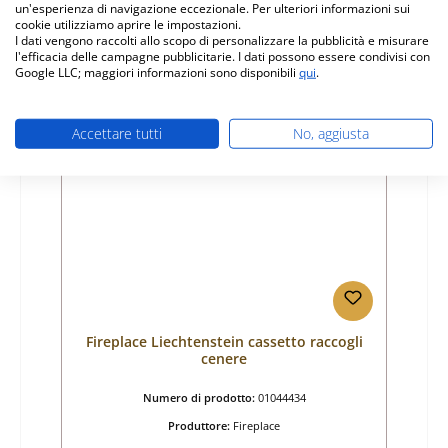
Prezzo normale:
un'esperienza di navigazione eccezionale. Per ulteriori informazioni sui
198,45 €
cookie utilizziamo aprire le impostazioni.
Disponibile, tempi di consegna: 4-6 giorni
I dati vengono raccolti allo scopo di personalizzare la pubblicità e misurare
l'efficacia delle campagne pubblicitarie. I dati possono essere condivisi con
Dettagli
Google LLC; maggiori informazioni sono disponibili
qui
.
Accettare tutti
No, aggiusta
Fireplace Liechtenstein cassetto raccogli
cenere
Numero di prodotto:
01044434
Produttore:
Fireplace