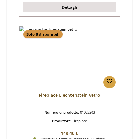
Dettagli
Solo 8 disponibili
Fireplace Liechtenstein vetro
Numero di prodotto:
01023203
Produttore:
Fireplace
Prezzo normale:
149,40 €
Disponibile, tempi di consegna: 4-6 giorni