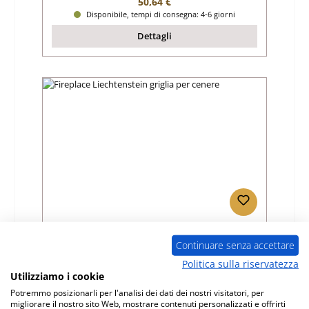
Prezzo normale:
50,64 €
Disponibile, tempi di consegna: 4-6 giorni
Dettagli
Fireplace Liechtenstein griglia per cenere
Continuare senza accettare
Politica sulla riservatezza
Numero di prodotto:
01045240
Utilizziamo i cookie
Produttore:
Fireplace
Potremmo posizionarli per l'analisi dei dati dei nostri visitatori, per
migliorare il nostro sito Web, mostrare contenuti personalizzati e offrirti