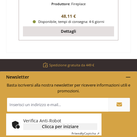
Produttore:
Fireplace
Prezzo normale:
48,11 €
Disponibile, tempi di consegna: 4-6 giorni
Dettagli
Spedizione gratuita da 449 €
Newsletter
Basta iscriversi alla nostra newsletter per ricevere informazioni utili e
promozioni.
Indirizzo
e-
mail
*
Verifica Anti-Robot
Clicca per iniziare
Friendly
Captcha ⇗