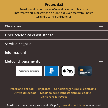
Protez. dati
Selezionando continua confermi di aver letto la nostra
informativa sulla protezione dei dati
e di aver accettato i nostri
termini e condizioni generali
.
Chi siamo
Linea telefonica di assistenza
Servizio negozio
Informazioni
Metodi di pagamento
Pagamento anticipato
PayPal
Apple Pay
Carta di credito
Protezione dei dati
Impronta
Condizioni generali di contratto
Diritto di recesso
Modifica delle impostazioni dei cookie
Dichiarare la revoca
Tutti i prezzi sono comprensivi di IVA più
, spese di spedizione
ed eventuali