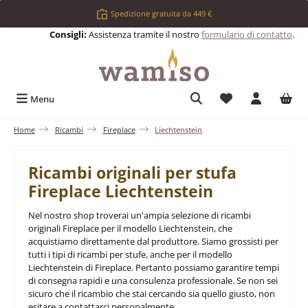
Passa al contenuto principale
Spedizione gratuita da 449 €
Consigli:
Assistenza tramite il nostro
formulario di contatto
.
Hai 0 articoli nell
Menu
Home
Ricambi
Fireplace
Liechtenstein
Ricambi originali per stufa
Fireplace Liechtenstein
Nel nostro shop troverai un'ampia selezione di ricambi
originali Fireplace per il modello Liechtenstein, che
acquistiamo direttamente dal produttore. Siamo grossisti per
tutti i tipi di ricambi per stufe, anche per il modello
Liechtenstein di Fireplace. Pertanto possiamo garantire tempi
di consegna rapidi e una consulenza professionale. Se non sei
sicuro che il ricambio che stai cercando sia quello giusto, non
esitare a contattarci personalmente.