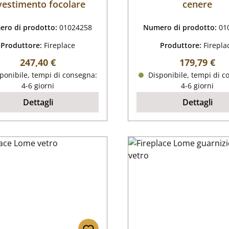
vestimento focolare
cenere
ro di prodotto:
01024258
Numero di prodotto:
01
Produttore:
Fireplace
Produttore:
Firepla
Prezzo normale:
Prezzo nor
247,40 €
179,79 €
ponibile, tempi di consegna:
Disponibile, tempi di c
4-6 giorni
4-6 giorni
Dettagli
Dettagli