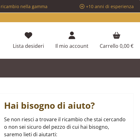
i ricambio nella gamma
+10 anni di esperienza
Hai 0 articoli nella lista dei desideri
Lista desideri
Il mio account
Carrello
0,00 €
Hai bisogno di aiuto?
Se non riesci a trovare il ricambio che stai cercando
o non sei sicuro del pezzo di cui hai bisogno,
saremo lieti di aiutarti: