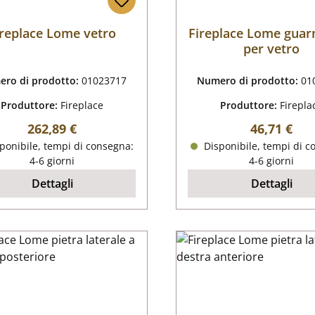
ireplace Lome vetro
Fireplace Lome guar
per vetro
ro di prodotto:
01023717
Numero di prodotto:
01
Produttore:
Fireplace
Produttore:
Firepla
Prezzo normale:
Prezzo nor
262,89 €
46,71 €
ponibile, tempi di consegna:
Disponibile, tempi di c
4-6 giorni
4-6 giorni
Dettagli
Dettagli