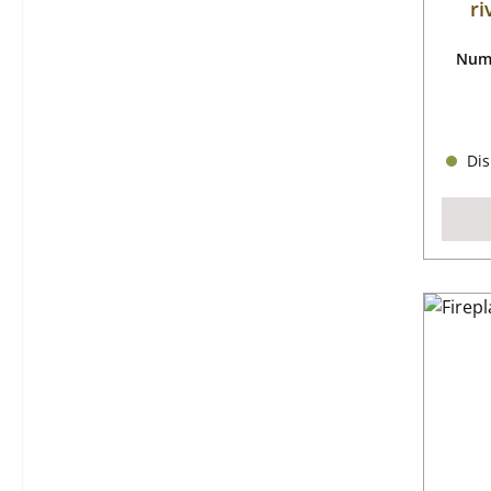
ri
Nume
Dis