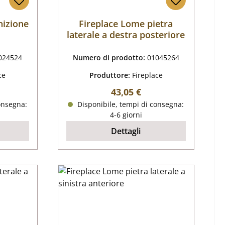
nizione
Fireplace Lome pietra
laterale a destra posteriore
024524
Numero di prodotto:
01045264
ce
Produttore:
Fireplace
male:
Prezzo normale:
43,05 €
onsegna:
Disponibile, tempi di consegna:
4-6 giorni
Dettagli