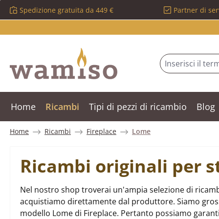
Spedizione gratuita da 449 €
Partner di ser
ssa al contenuto principale
Salta alla ricerca
Passa alla navigazione principale
Home
Ricambi
Tipi di pezzi di ricambio
Blog
Home
Ricambi
Fireplace
Lome
Ricambi originali per 
Nel nostro shop troverai un'ampia selezione di ricambi
acquistiamo direttamente dal produttore. Siamo grossist
modello Lome di Fireplace. Pertanto possiamo garant