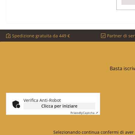
Spedizione gratuita da 449 €
Partner di ser
Basta iscri
Verifica Anti-Robot
Clicca per iniziare
Friendly
Captcha ⇗
Selezionando continua confermi di aver 