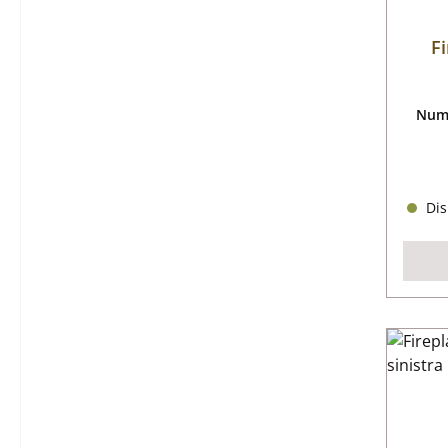
F
Nume
Dis