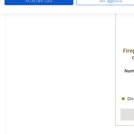
Accettare tutti
No, aggiusta
Fire
Nume
Dis