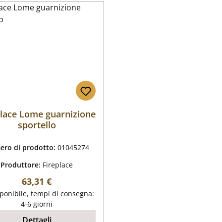
place Lome guarnizione
sportello
ro di prodotto:
01045274
Produttore:
Fireplace
Prezzo normale:
63,31 €
ponibile, tempi di consegna:
4-6 giorni
Dettagli