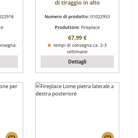
di tiraggio in alto
022918
Numero di prodotto:
01022953
ce
Produttore:
Fireplace
male:
Prezzo normale:
67,99 €
onsegna:
tempi di consegna ca. 2-3
settimane
Dettagli