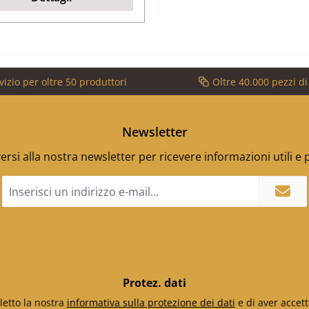
vizio per oltre 50 produttori
Oltre 40.000 pezzi d
Newsletter
versi alla nostra newsletter per ricevere informazioni utili e
Indirizzo
e-
mail
*
Protez. dati
letto la nostra
informativa sulla protezione dei dati
e di aver accett