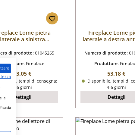
replace Lome pietra
Fireplace Lome pi
laterale a sinistra
laterale a destra an
posteriore
ro di prodotto:
01045265
Numero di prodotto:
01
Produttore:
Fireplace
Produttore:
Firepla
ttare
Prezzo normale:
Prezzo nor
43,05 €
53,18 €
atezza
ponibile, tempi di consegna:
Disponibile, tempi di c
4-6 giorni
4-6 giorni
l
Dettagli
Dettagli
e le
fficacia