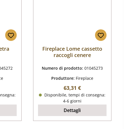
etra
Fireplace Lome cassetto
raccogli cenere
045272
Numero di prodotto:
01045273
ce
Produttore:
Fireplace
male:
Prezzo normale:
63,31 €
onsegna:
Disponibile, tempi di consegna:
4-6 giorni
Dettagli