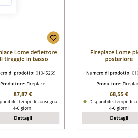
place Lome deflettore
Fireplace Lome pi
di tiraggio in basso
posteriore
ro di prodotto:
01045269
Numero di prodotto:
01
Produttore:
Fireplace
Produttore:
Firepla
Prezzo normale:
Prezzo nor
87,87 €
68,55 €
ponibile, tempi di consegna:
Disponibile, tempi di c
4-6 giorni
4-6 giorni
Dettagli
Dettagli