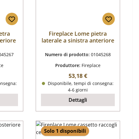
etra
Fireplace Lome pietra
teriore
laterale a sinistra anteriore
045267
Numero di prodotto:
01045268
ce
Produttore:
Fireplace
male:
Prezzo normale:
53,18 €
onsegna:
Disponibile, tempi di consegna:
4-6 giorni
Dettagli
Solo 1 disponibili