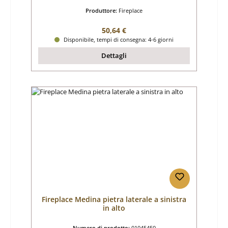
Produttore:
Fireplace
Prezzo normale:
50,64 €
Disponibile, tempi di consegna: 4-6 giorni
Dettagli
Fireplace Medina pietra laterale a sinistra
in alto
Numero di prodotto:
01045450