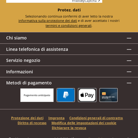
Friendly
Captcha ⇗
Protez. dati
Selezionando continua confermi di aver letto la nostra
informativa sulla protezione dei dati
e di aver accettato i nostri
termini e condizioni generali
.
Chi siamo
Linea telefonica di assistenza
Servizio negozio
Informazioni
Metodi di pagamento
Pagamento anticipato
PayPal
Apple Pay
Carta di credito
Protezione dei dati
Impronta
Condizioni generali di contratto
Diritto di recesso
Modifica delle impostazioni dei cookie
Dichiarare la revoca