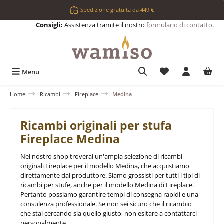
Passa al contenuto principale
Spedizione gratuita da 449 €
Consigli:
Assistenza tramite il nostro
formulario di contatto
.
Hai 0 articoli nell
Menu
Home
Ricambi
Fireplace
Medina
Ricambi originali per stufa
Fireplace Medina
Nel nostro shop troverai un'ampia selezione di ricambi
originali Fireplace per il modello Medina, che acquistiamo
direttamente dal produttore. Siamo grossisti per tutti i tipi di
ricambi per stufe, anche per il modello Medina di Fireplace.
Pertanto possiamo garantire tempi di consegna rapidi e una
consulenza professionale. Se non sei sicuro che il ricambio
che stai cercando sia quello giusto, non esitare a contattarci
personalmente.