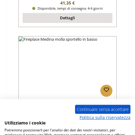
Prezzo normale:
41,35 €
Disponibile, tempi di consegna: 4-6 giorni
Dettagli
Fireplace Medina molla sportello in basso
Continuare senza accettare
Politica sulla riservatezza
Numero di prodotto:
01045443
Utilizziamo i cookie
Produttore:
Fireplace
Potremmo posizionarli per l'analisi dei dati dei nostri visitatori, per
migliorare il nostro sito Web, mostrare contenuti personalizzati e offrirti