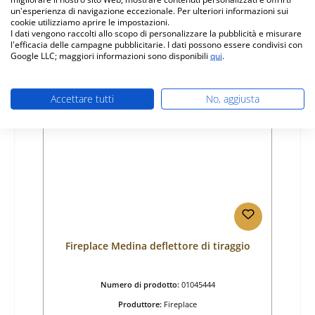
Prezzo normale:
un'esperienza di navigazione eccezionale. Per ulteriori informazioni sui
45,01 €
cookie utilizziamo aprire le impostazioni.
Disponibile, tempi di consegna: 4-6 giorni
I dati vengono raccolti allo scopo di personalizzare la pubblicità e misurare
l'efficacia delle campagne pubblicitarie. I dati possono essere condivisi con
Dettagli
Google LLC; maggiori informazioni sono disponibili
qui
.
Accettare tutti
No, aggiusta
Fireplace Medina deflettore di tiraggio
Numero di prodotto:
01045444
Produttore:
Fireplace