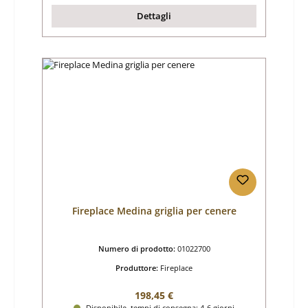
Dettagli
Fireplace Medina griglia per cenere
Numero di prodotto:
01022700
Produttore:
Fireplace
Prezzo normale:
198,45 €
Disponibile, tempi di consegna: 4-6 giorni