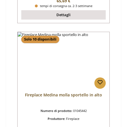
Prezzo normale:
65,69 €
tempi di consegna ca. 2-3 settimane
Dettagli
Solo 10 disponibili
Fireplace Medina molla sportello in alto
Numero di prodotto:
01045442
Produttore:
Fireplace