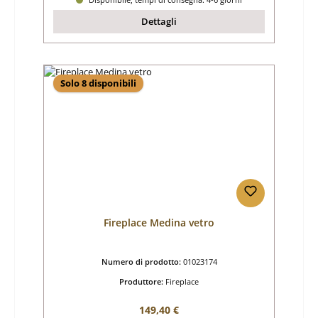
Dettagli
Solo 8 disponibili
Fireplace Medina vetro
Numero di prodotto:
01023174
Produttore:
Fireplace
Prezzo normale:
149,40 €