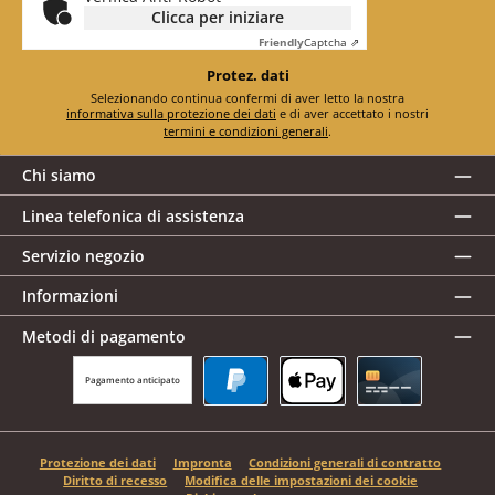
Clicca per iniziare
Friendly
Captcha ⇗
Protez. dati
Selezionando continua confermi di aver letto la nostra
informativa sulla protezione dei dati
e di aver accettato i nostri
termini e condizioni generali
.
Chi siamo
Linea telefonica di assistenza
Servizio negozio
Informazioni
Metodi di pagamento
Pagamento anticipato
PayPal
Apple Pay
Carta di credito
Protezione dei dati
Impronta
Condizioni generali di contratto
Diritto di recesso
Modifica delle impostazioni dei cookie