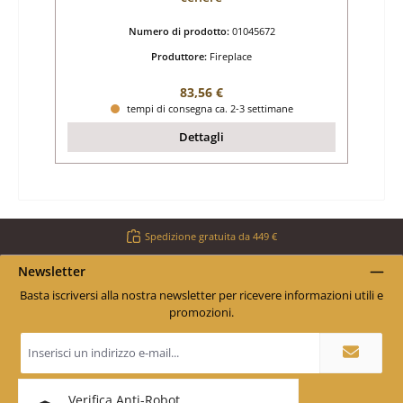
Numero di prodotto:
01045672
Produttore:
Fireplace
Prezzo normale:
83,56 €
tempi di consegna ca. 2-3 settimane
Dettagli
Spedizione gratuita da 449 €
Newsletter
Basta iscriversi alla nostra newsletter per ricevere informazioni utili e
promozioni.
Indirizzo
e-
mail
*
Verifica Anti-Robot