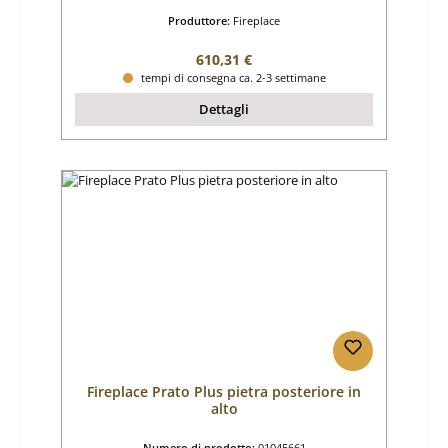
Produttore:
Fireplace
Prezzo normale:
610,31 €
tempi di consegna ca. 2-3 settimane
Dettagli
Fireplace Prato Plus pietra posteriore in
alto
Numero di prodotto:
01045661