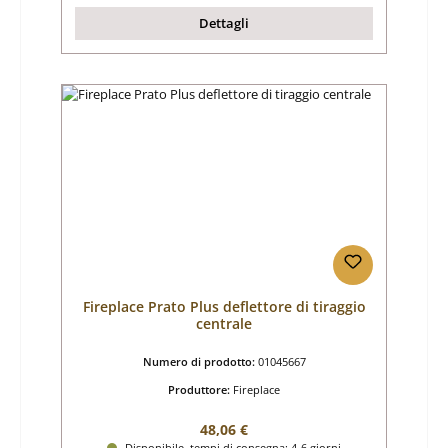
Dettagli
Fireplace Prato Plus deflettore di tiraggio
centrale
Numero di prodotto:
01045667
Produttore:
Fireplace
Prezzo normale:
48,06 €
Disponibile, tempi di consegna: 4-6 giorni