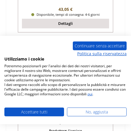
Prezzo normale:
43,05 €
Disponibile, tempi di consegna: 4-6 giorni
Dettagli
Continuare senza accettare
Politica sulla riservatezza
Utilizziamo i cookie
Potremmo posizionarli per l'analisi dei dati dei nostri visitatori, per
migliorare il nostro sito Web, mostrare contenuti personalizzati e offrirti
un'esperienza di navigazione eccezionale. Per ulteriori informazioni sui
cookie utilizziamo aprire le impostazioni.
I dati vengono raccolti allo scopo di personalizzare la pubblicità e misurare
l'efficacia delle campagne pubblicitarie. I dati possono essere condivisi con
Google LLC; maggiori informazioni sono disponibili
qui
.
Fireplace Prato Plus pietra laterale a destra
in alto posteriore
Accettare tutti
No, aggiusta
Numero di prodotto:
01023340
Produttore:
Fireplace