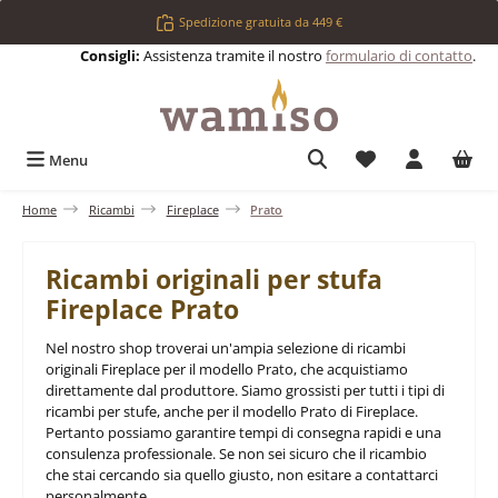
Passa al contenuto principale
Spedizione gratuita da 449 €
Consigli:
Assistenza tramite il nostro
formulario di contatto
.
Hai 0 articoli nell
Menu
Home
Ricambi
Fireplace
Prato
Ricambi originali per stufa
Fireplace Prato
Nel nostro shop troverai un'ampia selezione di ricambi
originali Fireplace per il modello Prato, che acquistiamo
direttamente dal produttore. Siamo grossisti per tutti i tipi di
ricambi per stufe, anche per il modello Prato di Fireplace.
Pertanto possiamo garantire tempi di consegna rapidi e una
consulenza professionale. Se non sei sicuro che il ricambio
che stai cercando sia quello giusto, non esitare a contattarci
personalmente.