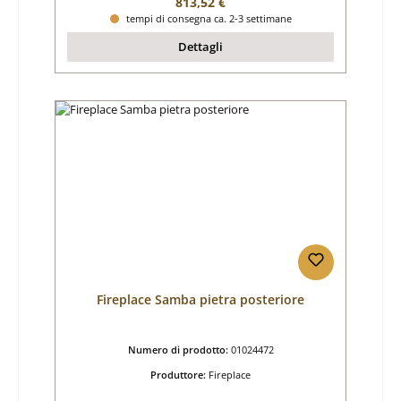
Prezzo normale:
813,52 €
tempi di consegna ca. 2-3 settimane
Dettagli
Fireplace Samba pietra posteriore
Numero di prodotto:
01024472
Produttore:
Fireplace