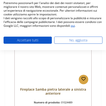
Produttore:
Fireplace
Potremmo posizionarli per l'analisi dei dati dei nostri visitatori, per
migliorare il nostro sito Web, mostrare contenuti personalizzati e offrirti
Prezzo normale:
un'esperienza di navigazione eccezionale. Per ulteriori informazioni sui
50,61 €
cookie utilizziamo aprire le impostazioni.
Disponibile, tempi di consegna: 4-6 giorni
I dati vengono raccolti allo scopo di personalizzare la pubblicità e misurare
l'efficacia delle campagne pubblicitarie. I dati possono essere condivisi con
Dettagli
Google LLC; maggiori informazioni sono disponibili
qui
.
Accettare tutti
No, aggiusta
Fireplace Samba pietra laterale a sinistra
anteriore
Numero di prodotto:
01024489