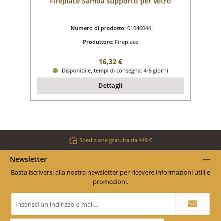
Fireplace Samba supporto per vetro
Numero di prodotto:
01046044
Produttore:
Fireplace
Prezzo normale:
16,32 €
Disponibile, tempi di consegna: 4-6 giorni
Dettagli
Spedizione gratuita da 449 €
Newsletter
Basta iscriversi alla nostra newsletter per ricevere informazioni utili e
promozioni.
Indirizzo
e-
mail
*