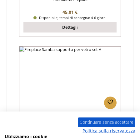
Prezzo normale:
45,01 €
Disponibile, tempi di consegna: 4-6 giorni
Dettagli
Fireplace Samba supporto per vetro set A
Continuare senza accettare
Politica sulla riservatezza
Numero di prodotto:
01046043
Utilizziamo i cookie