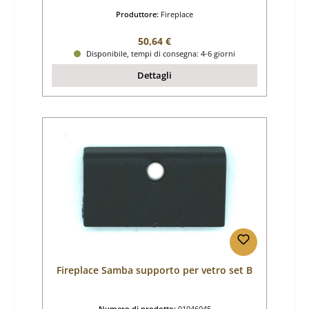
Produttore:
Fireplace
Prezzo normale:
50,64 €
Disponibile, tempi di consegna: 4-6 giorni
Dettagli
Fireplace Samba supporto per vetro set B
Numero di prodotto:
01046045