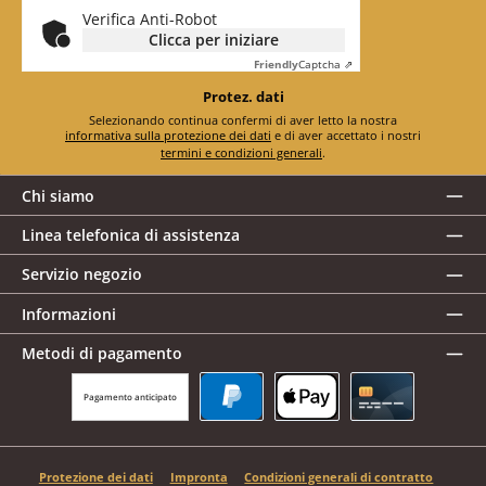
Verifica Anti-Robot
Clicca per iniziare
Friendly
Captcha ⇗
Protez. dati
Selezionando continua confermi di aver letto la nostra
informativa sulla protezione dei dati
e di aver accettato i nostri
termini e condizioni generali
.
Chi siamo
Linea telefonica di assistenza
Servizio negozio
Informazioni
Metodi di pagamento
Pagamento anticipato
PayPal
Apple Pay
Carta di credito
Protezione dei dati
Impronta
Condizioni generali di contratto