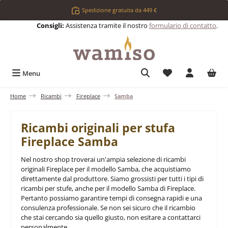
Passa al contenuto principale
Spedizione gratuita da 449 €
Consigli:
Assistenza tramite il nostro
formulario di contatto
.
Hai 0 articoli nell
Menu
Home
Ricambi
Fireplace
Samba
Ricambi originali per stufa
Fireplace Samba
Nel nostro shop troverai un'ampia selezione di ricambi
originali Fireplace per il modello Samba, che acquistiamo
direttamente dal produttore. Siamo grossisti per tutti i tipi di
ricambi per stufe, anche per il modello Samba di Fireplace.
Pertanto possiamo garantire tempi di consegna rapidi e una
consulenza professionale. Se non sei sicuro che il ricambio
che stai cercando sia quello giusto, non esitare a contattarci
personalmente.