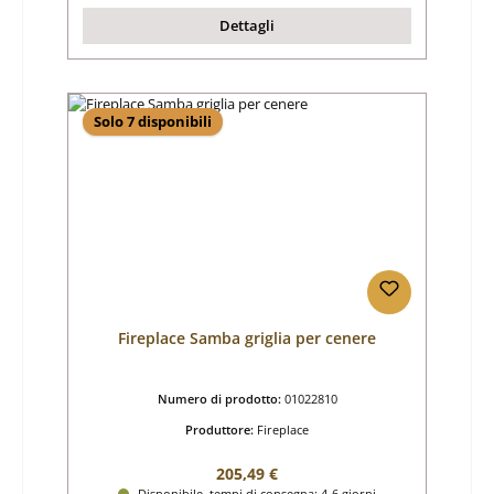
Dettagli
Solo 7 disponibili
Fireplace Samba griglia per cenere
Numero di prodotto:
01022810
Produttore:
Fireplace
Prezzo normale:
205,49 €
Disponibile, tempi di consegna: 4-6 giorni