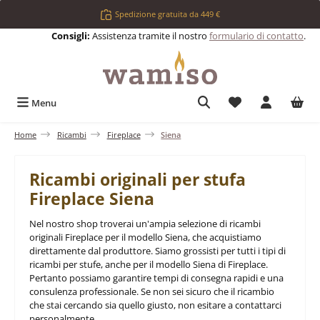
Passa al contenuto principale
Spedizione gratuita da 449 €
Consigli:
Assistenza tramite il nostro
formulario di contatto
.
Hai 0 articoli nell
Menu
Home
Ricambi
Fireplace
Siena
Ricambi originali per stufa
Fireplace Siena
Nel nostro shop troverai un'ampia selezione di ricambi
originali Fireplace per il modello Siena, che acquistiamo
direttamente dal produttore. Siamo grossisti per tutti i tipi di
ricambi per stufe, anche per il modello Siena di Fireplace.
Pertanto possiamo garantire tempi di consegna rapidi e una
consulenza professionale. Se non sei sicuro che il ricambio
che stai cercando sia quello giusto, non esitare a contattarci
personalmente.