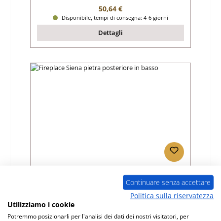
Prezzo normale:
50,64 €
Disponibile, tempi di consegna: 4-6 giorni
Dettagli
Fireplace Siena pietra posteriore in basso
Continuare senza accettare
Politica sulla riservatezza
Numero di prodotto:
01046233
Utilizziamo i cookie
Produttore:
Fireplace
Potremmo posizionarli per l'analisi dei dati dei nostri visitatori, per