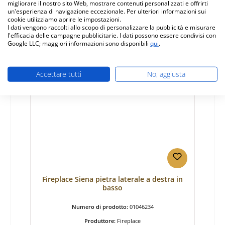
migliorare il nostro sito Web, mostrare contenuti personalizzati e offrirti
Prezzo normale:
un'esperienza di navigazione eccezionale. Per ulteriori informazioni sui
50,64 €
cookie utilizziamo aprire le impostazioni.
Disponibile, tempi di consegna: 4-6 giorni
I dati vengono raccolti allo scopo di personalizzare la pubblicità e misurare
l'efficacia delle campagne pubblicitarie. I dati possono essere condivisi con
Dettagli
Google LLC; maggiori informazioni sono disponibili
qui
.
Accettare tutti
No, aggiusta
Fireplace Siena pietra laterale a destra in
basso
Numero di prodotto:
01046234
Produttore:
Fireplace