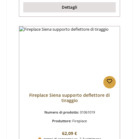
Dettagli
Fireplace Siena supporto deflettore di
tiraggio
Numero di prodotto:
01061019
Produttore:
Fireplace
Prezzo normale:
62,09 €
tempi di consegna ca. 2-3 settimane