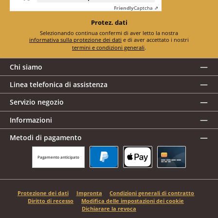
Friendly
Captcha ⇗
Protez. dati
Selezionando continua confermi di aver letto la nostra
informativa sulla protezione dei dati
e di aver accettato i nostri
termini e condizioni generali
.
Chi siamo
Linea telefonica di assistenza
Servizio negozio
Informazioni
Metodi di pagamento
Pagamento anticipato
PayPal
Apple Pay
Carta di credito
Protezione dei dati
Impronta
Condizioni generali di contratto
Diritto di recesso
Modifica delle impostazioni dei cookie
Dichiarare la revoca