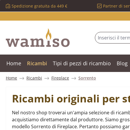
Spedizione gratuita da 449 €
Partner di ser
ssa al contenuto principale
Salta alla ricerca
Passa alla navigazione principale
Home
Ricambi
Tipi di pezzi di ricambio
Blog
Home
Ricambi
Fireplace
Sorrento
Ricambi originali per s
Nel nostro shop troverai un'ampia selezione di ricambi
acquistiamo direttamente dal produttore. Siamo grossist
modello Sorrento di Fireplace. Pertanto possiamo gar