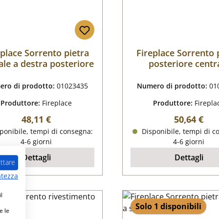
eplace Sorrento pietra
Fireplace Sorrento 
ale a destra posteriore
posteriore centr
ro di prodotto:
01023435
Numero di prodotto:
01
Produttore:
Fireplace
Produttore:
Firepla
Prezzo normale:
Prezzo nor
48,11 €
50,64 €
ponibile, tempi di consegna:
Disponibile, tempi di c
4-6 giorni
4-6 giorni
Dettagli
Dettagli
ttare
atezza
l
Solo 1 disponibili
e le