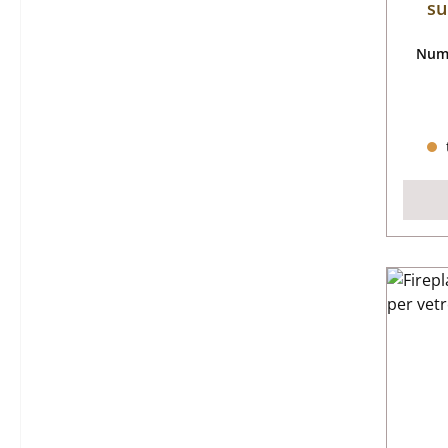
su
Nume