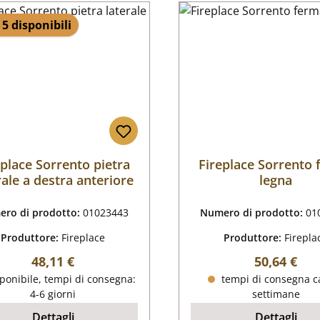
 5 disponibili
eplace Sorrento pietra
Fireplace Sorrento
rale a destra anteriore
legna
ro di prodotto:
01023443
Numero di prodotto:
01
Produttore:
Fireplace
Produttore:
Firepla
Prezzo normale:
Prezzo nor
48,11 €
50,64 €
ponibile, tempi di consegna:
tempi di consegna ca
4-6 giorni
settimane
Dettagli
Dettagli