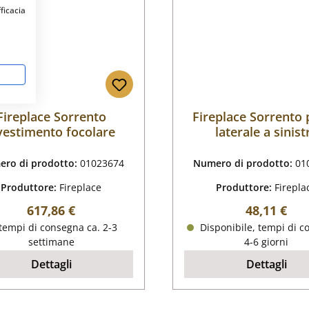
fficacia
Fireplace Sorrento
Fireplace Sorrento 
vestimento focolare
laterale a sinist
posteriore
ro di prodotto:
01023674
Numero di prodotto:
01
Produttore:
Fireplace
Produttore:
Firepla
Prezzo normale:
Prezzo nor
617,86 €
48,11 €
tempi di consegna ca. 2-3
Disponibile, tempi di c
settimane
4-6 giorni
Dettagli
Dettagli