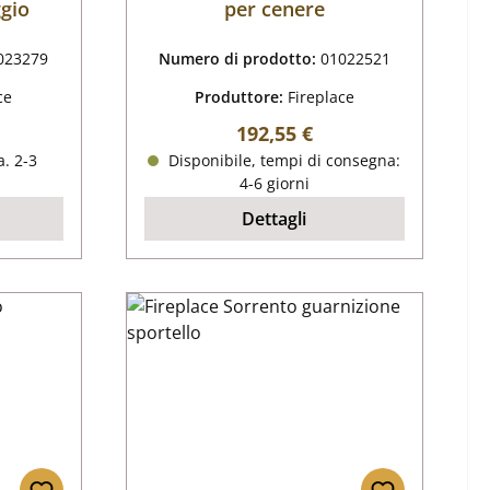
ggio
per cenere
023279
Numero di prodotto:
01022521
ce
Produttore:
Fireplace
male:
Prezzo normale:
192,55 €
. 2-3
Disponibile, tempi di consegna:
4-6 giorni
Dettagli