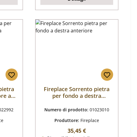
pietra
Fireplace Sorrento pietra
ore a
per fondo a destra
anteriore
022992
Numero di prodotto:
01023010
ce
Produttore:
Fireplace
male:
Prezzo normale:
35,45 €