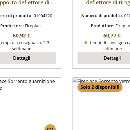
pporto deflettore di
deflettore di tira
tiraggio
ro di prodotto:
01004720
Numero di prodotto:
01
Produttore:
Fireplace
Produttore:
Firepla
Prezzo normale:
Prezzo nor
60,92 €
60,77 €
tempi di consegna ca. 2-3
tempi di consegna ca
settimane
settimane
Dettagli
Dettagli
Solo 2 disponibili