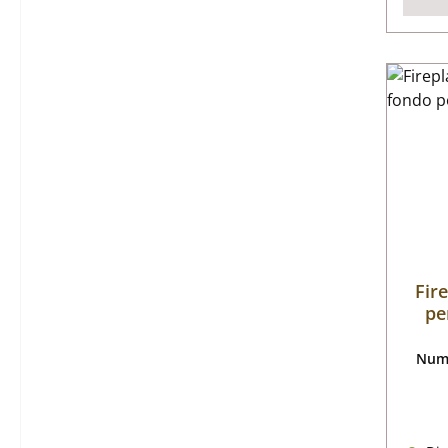
Fir
pe
Nume