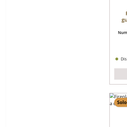
gu
Nume
Dis
Solo