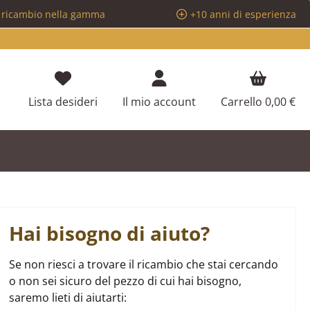
i ricambio nella gamma
+10 anni di esperienza
Hai 0 articoli nella lista dei desideri
Lista desideri
Il mio account
Carrello
0,00 €
Hai bisogno di aiuto?
Se non riesci a trovare il ricambio che stai cercando
o non sei sicuro del pezzo di cui hai bisogno,
saremo lieti di aiutarti: