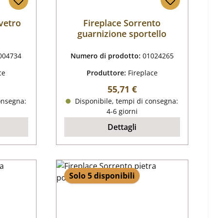
vetro
Fireplace Sorrento
guarnizione sportello
004734
Numero di prodotto:
01024265
ce
Produttore:
Fireplace
male:
Prezzo normale:
55,71 €
onsegna:
Disponibile, tempi di consegna:
4-6 giorni
Dettagli
Solo 5 disponibili