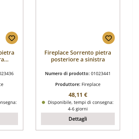
pietra
Fireplace Sorrento pietra
ra
posteriore a sinistra
023436
Numero di prodotto:
01023441
ce
Produttore:
Fireplace
male:
Prezzo normale:
48,11 €
onsegna:
Disponibile, tempi di consegna:
4-6 giorni
Dettagli