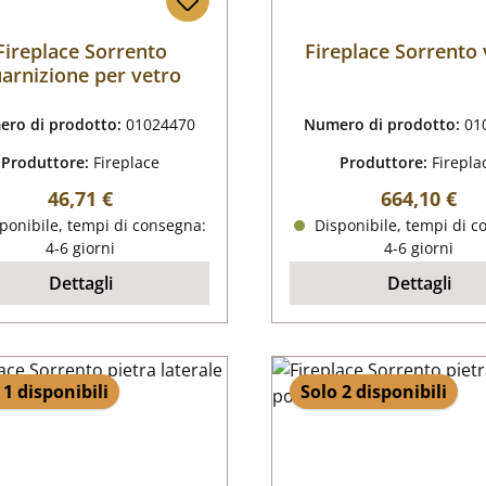
Fireplace Sorrento
Fireplace Sorrento 
arnizione per vetro
ro di prodotto:
01024470
Numero di prodotto:
01
Produttore:
Fireplace
Produttore:
Firepla
Prezzo normale:
Prezzo nor
46,71 €
664,10 €
ponibile, tempi di consegna:
Disponibile, tempi di c
4-6 giorni
4-6 giorni
Dettagli
Dettagli
 1 disponibili
Solo 2 disponibili