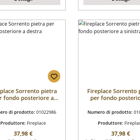
eplace Sorrento pietra
Fireplace Sorrento 
r fondo posteriore a
per fondo posteri
destra
sinistra
ro di prodotto:
01022986
Numero di prodotto:
01
Produttore:
Fireplace
Produttore:
Firepla
Prezzo normale:
Prezzo nor
37,98 €
37,98 €