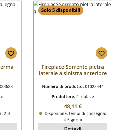
Solo 5 disponibili
 ferma
Fireplace Sorrento pietra
laterale a sinistra anteriore
023623
Numero di prodotto:
01023444
ce
Produttore:
Fireplace
male:
Prezzo normale:
48,11 €
. 2-3
Disponibile, tempi di consegna:
4-6 giorni
Dettagli