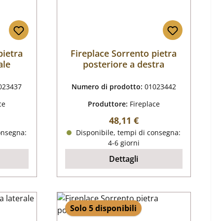
pietra
Fireplace Sorrento pietra
ale
posteriore a destra
023437
Numero di prodotto:
01023442
ce
Produttore:
Fireplace
male:
Prezzo normale:
48,11 €
onsegna:
Disponibile, tempi di consegna:
4-6 giorni
Dettagli
Solo 5 disponibili