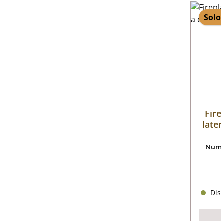
Solo
Fir
late
Nume
Dis