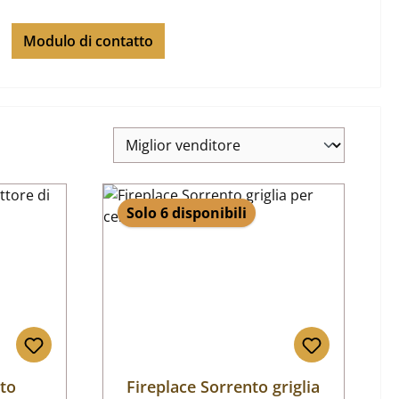
Modulo di contatto
Solo 6 disponibili
nto
Fireplace Sorrento griglia