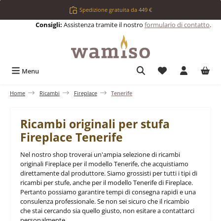
Passa al contenuto principale
Spedizione gratuita da 449 €
Consigli:
Assistenza tramite il nostro
formulario di contatto
.
Hai 0 articoli nell
Menu
Home
Ricambi
Fireplace
Tenerife
Ricambi originali per stufa
Fireplace Tenerife
Nel nostro shop troverai un'ampia selezione di ricambi
originali Fireplace per il modello Tenerife, che acquistiamo
direttamente dal produttore. Siamo grossisti per tutti i tipi di
ricambi per stufe, anche per il modello Tenerife di Fireplace.
Pertanto possiamo garantire tempi di consegna rapidi e una
consulenza professionale. Se non sei sicuro che il ricambio
che stai cercando sia quello giusto, non esitare a contattarci
personalmente.