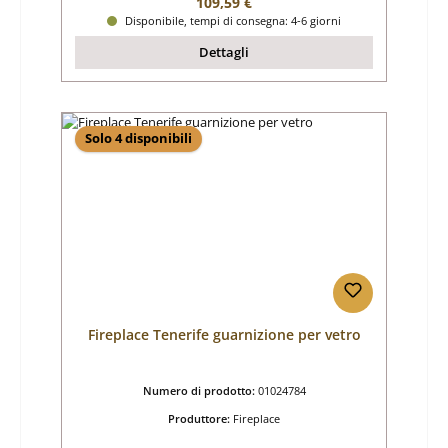
Prezzo normale:
109,59 €
Disponibile, tempi di consegna: 4-6 giorni
Dettagli
Solo 4 disponibili
Fireplace Tenerife guarnizione per vetro
Numero di prodotto:
01024784
Produttore:
Fireplace