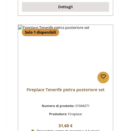
Dettagli
Solo 1 disponibili
Fireplace Tenerife pietra posteriore set
Numero di prodotto:
01044271
Produttore:
Fireplace
Prezzo normale:
31,60 €
Disponibile, tempi di consegna: 4-6 giorni