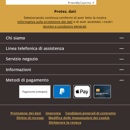
Friendly
Captcha ⇗
Protez. dati
Selezionando continua confermi di aver letto la nostra
informativa sulla protezione dei dati
e di aver accettato i nostri
termini e condizioni generali
.
Chi siamo
Linea telefonica di assistenza
Servizio negozio
Informazioni
Metodi di pagamento
Pagamento anticipato
PayPal
Apple Pay
Carta di credito
Protezione dei dati
Impronta
Condizioni generali di contratto
Diritto di recesso
Modifica delle impostazioni dei cookie
Dichiarare la revoca