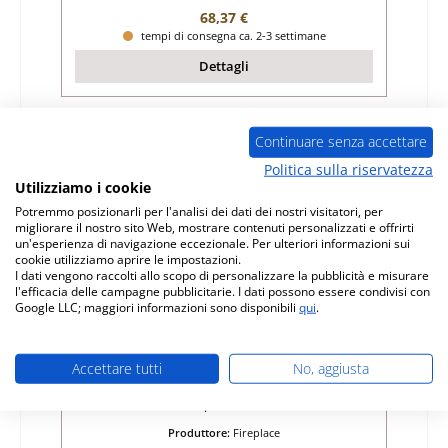
Prezzo normale:
68,37 €
tempi di consegna ca. 2-3 settimane
Dettagli
Continuare senza accettare
Solo 3 disponibili
Politica sulla riservatezza
Utilizziamo i cookie
Potremmo posizionarli per l'analisi dei dati dei nostri visitatori, per
migliorare il nostro sito Web, mostrare contenuti personalizzati e offrirti
un'esperienza di navigazione eccezionale. Per ulteriori informazioni sui
cookie utilizziamo aprire le impostazioni.
I dati vengono raccolti allo scopo di personalizzare la pubblicità e misurare
l'efficacia delle campagne pubblicitarie. I dati possono essere condivisi con
Google LLC; maggiori informazioni sono disponibili
qui
.
Fireplace Tenerife pietra laterale a destra
Accettare tutti
No, aggiusta
Numero di prodotto:
01044275
Produttore:
Fireplace