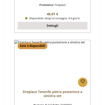
Produttore:
Fireplace
Prezzo normale:
45,01 €
Disponibile, tempi di consegna: 4-6 giorni
Dettagli
Solo 3 disponibili
Fireplace Tenerife pietra posteriore a
sinistra set
Numero di prodotto:
01058903