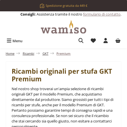
Passa al contenuto principale
Spedizione gratuita da 449 €
Consigli:
Assistenza tramite il nostro
formulario di contatto
.
Hai 0 articoli nell
Menu
Home
Ricambi
GKT
Premium
Ricambi originali per stufa GKT
Premium
Nel nostro shop troverai un'ampia selezione di ricambi
originali GKT per il modello Premium, che acquistiamo
direttamente dal produttore. Siamo grossisti per tutti i tipi di
ricambi per stufe, anche per il modello Premium di GKT.
Pertanto possiamo garantire tempi di consegna rapidi e una
consulenza professionale. Se non sei sicuro che il ricambio
che stai cercando sia quello giusto, non esitare a contattarci
personalmente.