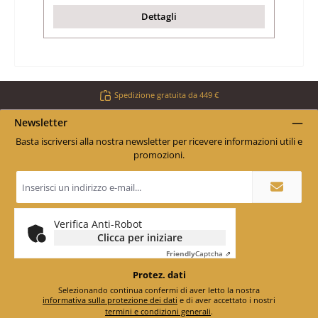
Dettagli
Spedizione gratuita da 449 €
Newsletter
Basta iscriversi alla nostra newsletter per ricevere informazioni utili e
promozioni.
Indirizzo
e-
mail
*
Verifica Anti-Robot
Clicca per iniziare
Friendly
Captcha ⇗
Protez. dati
Selezionando continua confermi di aver letto la nostra
informativa sulla protezione dei dati
e di aver accettato i nostri
termini e condizioni generali
.