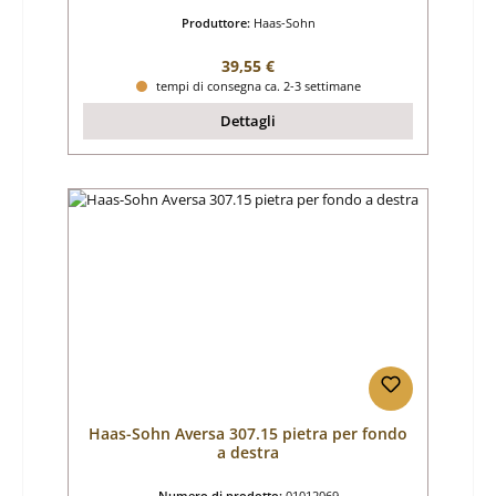
Produttore:
Haas-Sohn
Prezzo normale:
39,55 €
tempi di consegna ca. 2-3 settimane
Dettagli
Haas-Sohn Aversa 307.15 pietra per fondo
a destra
Numero di prodotto:
01012069