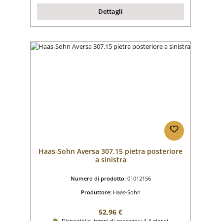
Dettagli
Haas-Sohn Aversa 307.15 pietra posteriore
a sinistra
Numero di prodotto:
01012156
Produttore:
Haas-Sohn
Prezzo normale:
52,96 €
Disponibile, tempi di consegna: 4-6 giorni