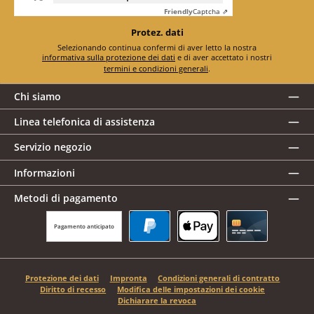
Friendly
Captcha ⇗
Protez. dati
Selezionando continua confermi di aver letto la nostra
informativa sulla protezione dei dati
e di aver accettato i nostri
termini e condizioni generali
.
Chi siamo
Linea telefonica di assistenza
Servizio negozio
Informazioni
Metodi di pagamento
Pagamento anticipato
PayPal
Apple Pay
Carta di credito
Protezione dei dati
Impronta
Condizioni generali di contratto
Diritto di recesso
Modifica delle impostazioni dei cookie
Dichiarare la revoca