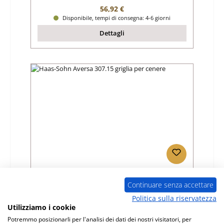
Prezzo normale:
56,92 €
Disponibile, tempi di consegna: 4-6 giorni
Dettagli
Haas-Sohn Aversa 307.15 griglia per cenere
Continuare senza accettare
Politica sulla riservatezza
Numero di prodotto:
01010497
Utilizziamo i cookie
Produttore:
Haas-Sohn
Potremmo posizionarli per l'analisi dei dati dei nostri visitatori, per