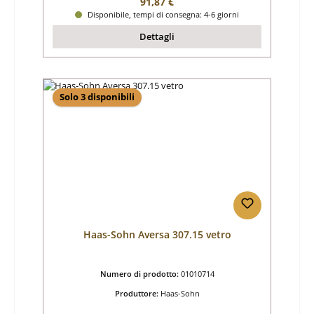
Prezzo normale:
91,87 €
Disponibile, tempi di consegna: 4-6 giorni
Dettagli
Solo 3 disponibili
Haas-Sohn Aversa 307.15 vetro
Numero di prodotto:
01010714
Produttore:
Haas-Sohn