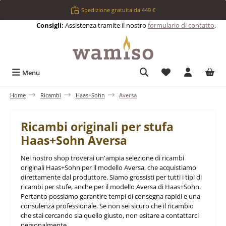
Passa al contenuto principale
Spedizione gratuita da 449 €
Consigli:
Assistenza tramite il nostro
formulario di contatto
.
Hai 0 articoli nell
Menu
Home
Ricambi
Haas+Sohn
Aversa
Ricambi originali per stufa
Haas+Sohn Aversa
Nel nostro shop troverai un'ampia selezione di ricambi
originali Haas+Sohn per il modello Aversa, che acquistiamo
direttamente dal produttore. Siamo grossisti per tutti i tipi di
ricambi per stufe, anche per il modello Aversa di Haas+Sohn.
Pertanto possiamo garantire tempi di consegna rapidi e una
consulenza professionale. Se non sei sicuro che il ricambio
che stai cercando sia quello giusto, non esitare a contattarci
personalmente.