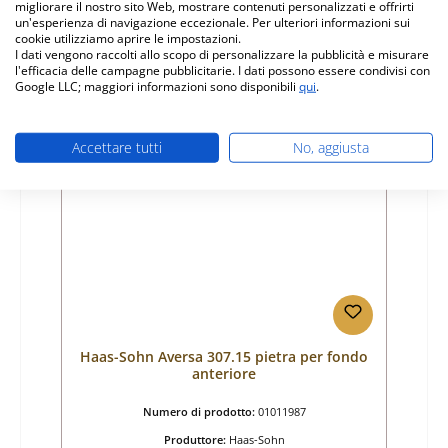
migliorare il nostro sito Web, mostrare contenuti personalizzati e offrirti
Prezzo normale:
un'esperienza di navigazione eccezionale. Per ulteriori informazioni sui
115,77 €
cookie utilizziamo aprire le impostazioni.
Disponibile, tempi di consegna: 4-6 giorni
I dati vengono raccolti allo scopo di personalizzare la pubblicità e misurare
l'efficacia delle campagne pubblicitarie. I dati possono essere condivisi con
Dettagli
Google LLC; maggiori informazioni sono disponibili
qui
.
Accettare tutti
No, aggiusta
Haas-Sohn Aversa 307.15 pietra per fondo
anteriore
Numero di prodotto:
01011987
Produttore:
Haas-Sohn