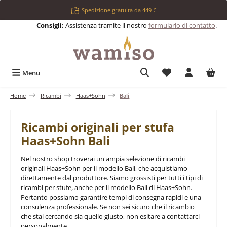
Passa al contenuto principale
Spedizione gratuita da 449 €
Consigli:
Assistenza tramite il nostro
formulario di contatto
.
Hai 0 articoli nell
Menu
Home
Ricambi
Haas+Sohn
Bali
Ricambi originali per stufa
Haas+Sohn Bali
Nel nostro shop troverai un'ampia selezione di ricambi
originali Haas+Sohn per il modello Bali, che acquistiamo
direttamente dal produttore. Siamo grossisti per tutti i tipi di
ricambi per stufe, anche per il modello Bali di Haas+Sohn.
Pertanto possiamo garantire tempi di consegna rapidi e una
consulenza professionale. Se non sei sicuro che il ricambio
che stai cercando sia quello giusto, non esitare a contattarci
personalmente.