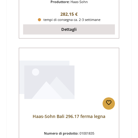
Produttore:
Haas-Sohn
Prezzo normale:
282,15 €
tempi di consegna ca. 2-3 settimane
Dettagli
Haas-Sohn Bali 296.17 ferma legna
Numero di prodotto:
01001835