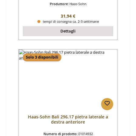
Produttore:
Haas-Sohn
Prezzo normale:
31,94 €
tempi di consegna ca. 2-3 settimane
Dettagli
Solo 3 disponibili
Haas-Sohn Bali 296.17 pietra laterale a
destra anteriore
Numero di prodotto:
01014932