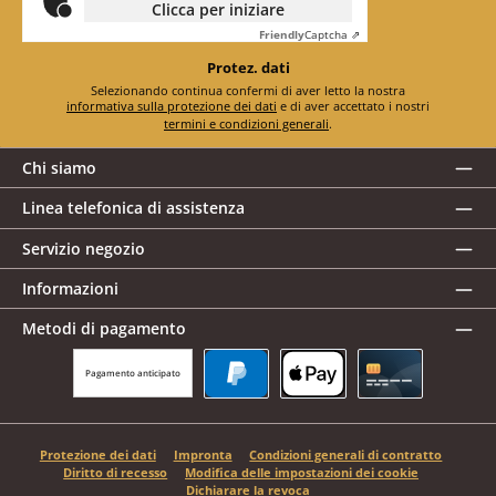
Clicca per iniziare
Friendly
Captcha ⇗
Protez. dati
Selezionando continua confermi di aver letto la nostra
informativa sulla protezione dei dati
e di aver accettato i nostri
termini e condizioni generali
.
Chi siamo
Linea telefonica di assistenza
Servizio negozio
Informazioni
Metodi di pagamento
Pagamento anticipato
PayPal
Apple Pay
Carta di credito
Protezione dei dati
Impronta
Condizioni generali di contratto
Diritto di recesso
Modifica delle impostazioni dei cookie
Dichiarare la revoca