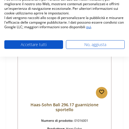
migliorare il nostro sito Web, mostrare contenuti personalizzati e offrirti
un'esperienza di navigazione eccezionale. Per ulteriori informazioni sui
Prezzo normale:
42,55 €
cookie utilizziamo aprire le impostazioni.
Disponibile, tempi di consegna: 4-6 giorni
I dati vengono raccolti allo scopo di personalizzare la pubblicità e misurare
l'efficacia delle campagne pubblicitarie. I dati possono essere condivisi con
Dettagli
Google LLC; maggiori informazioni sono disponibili
qui
.
Accettare tutti
No, aggiusta
Solo 8 disponibili
Haas-Sohn Bali 296.17 guarnizione
sportello
Numero di prodotto:
01016001
Produttore:
Haas-Sohn