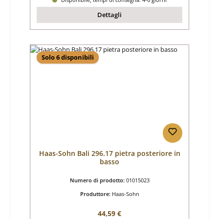
Dettagli
Solo 6 disponibili
Haas-Sohn Bali 296.17 pietra posteriore in
basso
Numero di prodotto:
01015023
Produttore:
Haas-Sohn
Prezzo normale:
44,59 €