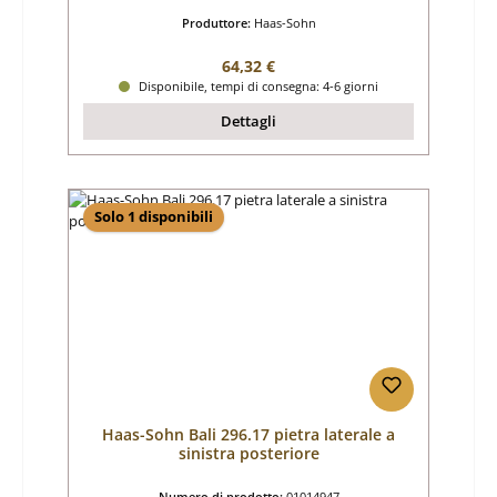
Produttore:
Haas-Sohn
Prezzo normale:
64,32 €
Disponibile, tempi di consegna: 4-6 giorni
Dettagli
Solo 1 disponibili
Haas-Sohn Bali 296.17 pietra laterale a
sinistra posteriore
Numero di prodotto:
01014947