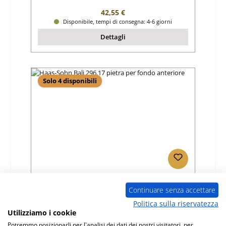
Prezzo normale:
42,55 €
Disponibile, tempi di consegna: 4-6 giorni
Dettagli
Solo 4 disponibili
Haas-Sohn Bali 296.17 pietra per fondo
anteriore
Continuare senza accettare
Politica sulla riservatezza
Numero di prodotto:
01015036
Utilizziamo i cookie
Produttore:
Haas-Sohn
Potremmo posizionarli per l'analisi dei dati dei nostri visitatori, per