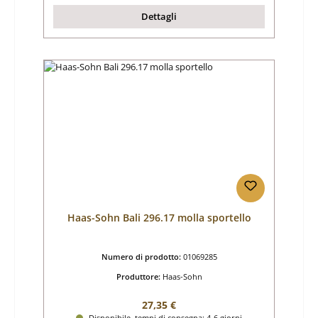
Dettagli
Haas-Sohn Bali 296.17 molla sportello
Numero di prodotto:
01069285
Produttore:
Haas-Sohn
Prezzo normale:
27,35 €
Disponibile, tempi di consegna: 4-6 giorni