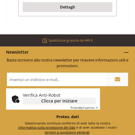
Dettagli
Spedizione gratuita da 449 €
Newsletter
Basta iscriversi alla nostra newsletter per ricevere informazioni utili e
promozioni.
Indirizzo
e-
mail
*
Verifica Anti-Robot
Clicca per iniziare
Friendly
Captcha ⇗
Protez. dati
Selezionando continua confermi di aver letto la nostra
informativa sulla protezione dei dati
e di aver accettato i nostri
termini e condizioni generali
.