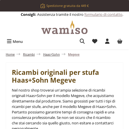
Passa al contenuto principale
Spedizione gratuita da 449 €
Consigli:
Assistenza tramite il nostro
formulario di contatto
.
Hai 0 articoli nell
Menu
Home
Ricambi
Haas+Sohn
Megeve
Ricambi originali per stufa
Haas+Sohn Megeve
Nel nostro shop troverai un'ampia selezione di ricambi
originali Haas+Sohn per il modello Megeve, che acquistiamo
direttamente dal produttore. Siamo grossisti per tutti i tipi di
ricambi per stufe, anche per il modello Megeve di Haas+Sohn.
Pertanto possiamo garantire tempi di consegna rapidi e una
consulenza professionale. Se non sei sicuro che il ricambio
che stai cercando sia quello giusto, non esitare a contattarci
personalmente.