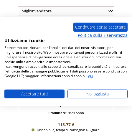
Continuare senza accettare
Politica sulla riservatezza
Utilizziamo i cookie
Potremmo posizionarli per l'analisi dei dati dei nostri visitatori, per
migliorare il nostro sito Web, mostrare contenuti personalizzati e offrirti
un'esperienza di navigazione eccezionale. Per ulteriori informazioni sui
cookie utilizziamo aprire le impostazioni.
I dati vengono raccolti allo scopo di personalizzare la pubblicità e misurare
l'efficacia delle campagne pubblicitarie. I dati possono essere condivisi con
Google LLC; maggiori informazioni sono disponibili
qui
.
Haas-Sohn Megeve griglia per cenere
Accettare tutti
No, aggiusta
Numero di prodotto:
01010449
Produttore:
Haas-Sohn
Prezzo normale:
115,77 €
Disponibile, tempi di consegna: 4-6 giorni