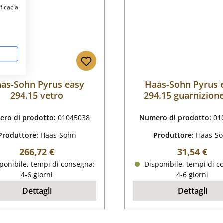
fficacia
as-Sohn Pyrus easy
Haas-Sohn Pyrus 
294.15 vetro
294.15 guarnizion
vetro
ro di prodotto:
01045038
Numero di prodotto:
01
Produttore:
Haas-Sohn
Produttore:
Haas-S
Prezzo normale:
Prezzo nor
266,72 €
31,54 €
ponibile, tempi di consegna:
Disponibile, tempi di c
4-6 giorni
4-6 giorni
Dettagli
Dettagli