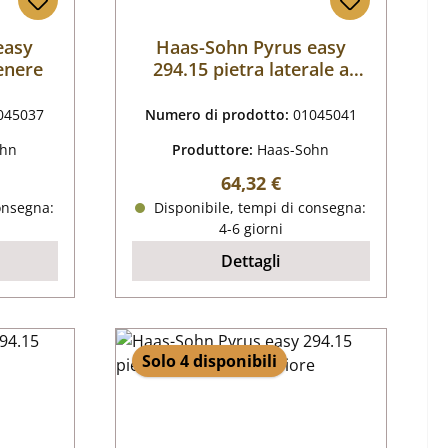
easy
Haas-Sohn Pyrus easy
cenere
294.15 pietra laterale a
sinistra anteriore
045037
Numero di prodotto:
01045041
ohn
Produttore:
Haas-Sohn
male:
Prezzo normale:
64,32 €
onsegna:
Disponibile, tempi di consegna:
4-6 giorni
Dettagli
Solo 4 disponibili