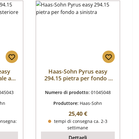
easy
Haas-Sohn Pyrus easy
ale a
294.15 pietra per fondo a
re
sinistra
045043
Numero di prodotto:
01045048
ohn
Produttore:
Haas-Sohn
male:
Prezzo normale:
25,40 €
onsegna:
tempi di consegna ca. 2-3
settimane
Dettagli