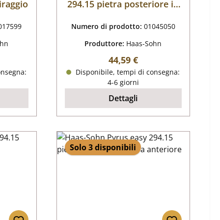
tiraggio
294.15 pietra posteriore in
basso
017599
Numero di prodotto:
01045050
ohn
Produttore:
Haas-Sohn
male:
Prezzo normale:
44,59 €
onsegna:
Disponibile, tempi di consegna:
4-6 giorni
Dettagli
Solo 3 disponibili