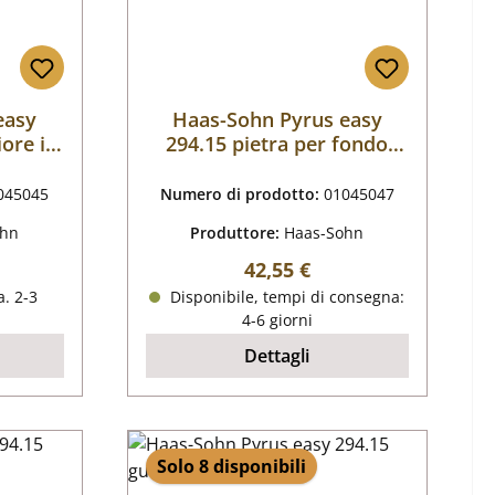
easy
Haas-Sohn Pyrus easy
iore in
294.15 pietra per fondo
anteriore
045045
Numero di prodotto:
01045047
ohn
Produttore:
Haas-Sohn
male:
Prezzo normale:
42,55 €
. 2-3
Disponibile, tempi di consegna:
4-6 giorni
Dettagli
Solo 8 disponibili