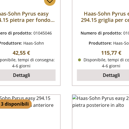
as-Sohn Pyrus easy
Haas-Sohn Pyrus 
.15 pietra per fondo
294.15 griglia per 
posteriore
ro di prodotto:
01045046
Numero di prodotto:
01
Produttore:
Haas-Sohn
Produttore:
Haas-S
Prezzo normale:
Prezzo nor
42,55 €
115,77 €
ponibile, tempi di consegna:
Disponibile, tempi di c
4-6 giorni
4-6 giorni
Dettagli
Dettagli
 3 disponibili