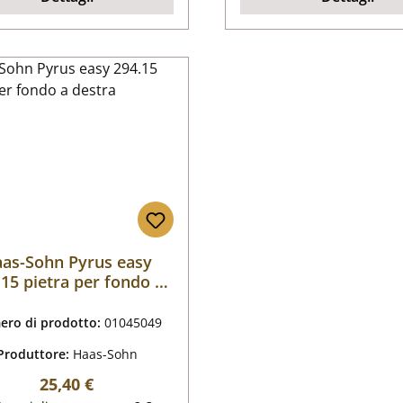
as-Sohn Pyrus easy
.15 pietra per fondo a
destra
ro di prodotto:
01045049
Produttore:
Haas-Sohn
Prezzo normale:
25,40 €