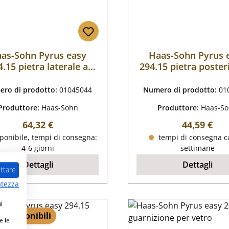
as-Sohn Pyrus easy
Haas-Sohn Pyrus 
4.15 pietra laterale a
294.15 pietra poster
destra anteriore
alto
ro di prodotto:
01045044
Numero di prodotto:
01
Produttore:
Haas-Sohn
Produttore:
Haas-S
Prezzo normale:
Prezzo nor
64,32 €
44,59 €
ponibile, tempi di consegna:
tempi di consegna ca
4-6 giorni
settimane
Dettagli
Dettagli
ttare
atezza
l
 1 disponibili
e le