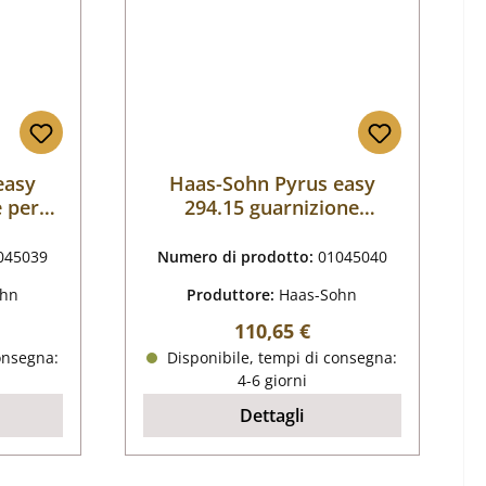
easy
Haas-Sohn Pyrus easy
e per
294.15 guarnizione
sportello
045039
Numero di prodotto:
01045040
ohn
Produttore:
Haas-Sohn
male:
Prezzo normale:
110,65 €
onsegna:
Disponibile, tempi di consegna:
4-6 giorni
Dettagli