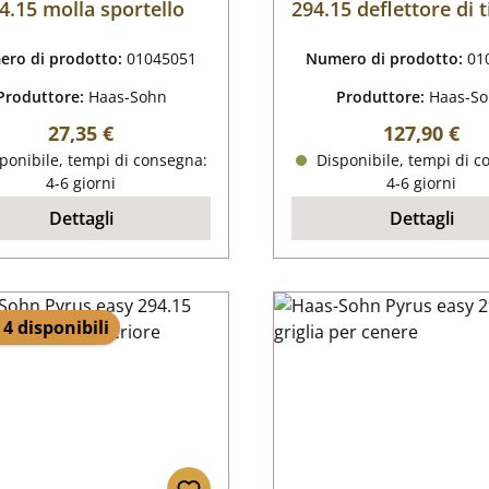
4.15 molla sportello
294.15 deflettore di 
ro di prodotto:
01045051
Numero di prodotto:
01
Produttore:
Haas-Sohn
Produttore:
Haas-S
Prezzo normale:
Prezzo nor
27,35 €
127,90 €
ponibile, tempi di consegna:
Disponibile, tempi di c
4-6 giorni
4-6 giorni
Dettagli
Dettagli
 4 disponibili