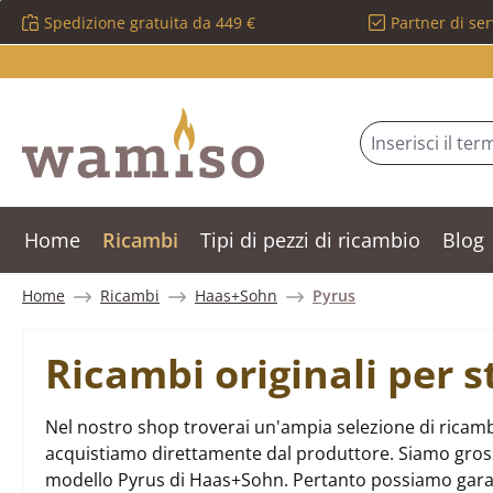
Spedizione gratuita da 449 €
Partner di ser
ssa al contenuto principale
Salta alla ricerca
Passa alla navigazione principale
Home
Ricambi
Tipi di pezzi di ricambio
Blog
Home
Ricambi
Haas+Sohn
Pyrus
Ricambi originali per 
Nel nostro shop troverai un'ampia selezione di ricamb
acquistiamo direttamente dal produttore. Siamo grossist
modello Pyrus di Haas+Sohn. Pertanto possiamo garan