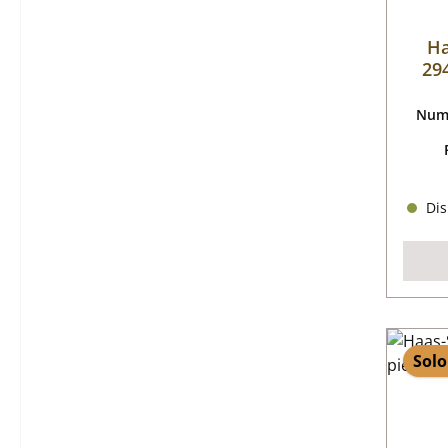
Ha
294
Nume
Dis
Solo