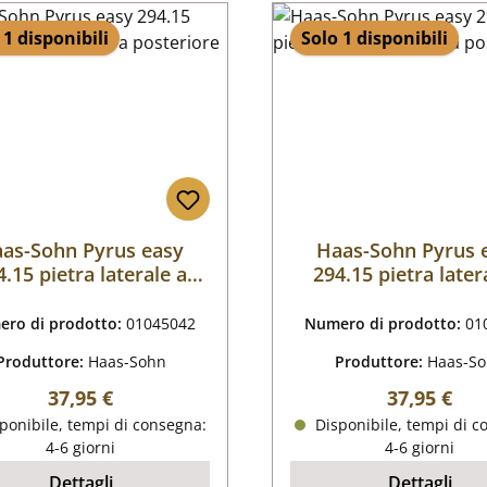
 1 disponibili
Solo 1 disponibili
as-Sohn Pyrus easy
Haas-Sohn Pyrus 
4.15 pietra laterale a
294.15 pietra later
sinistra posteriore
destra posterio
ro di prodotto:
01045042
Numero di prodotto:
01
Produttore:
Haas-Sohn
Produttore:
Haas-S
Prezzo normale:
Prezzo nor
37,95 €
37,95 €
ponibile, tempi di consegna:
Disponibile, tempi di c
4-6 giorni
4-6 giorni
Dettagli
Dettagli