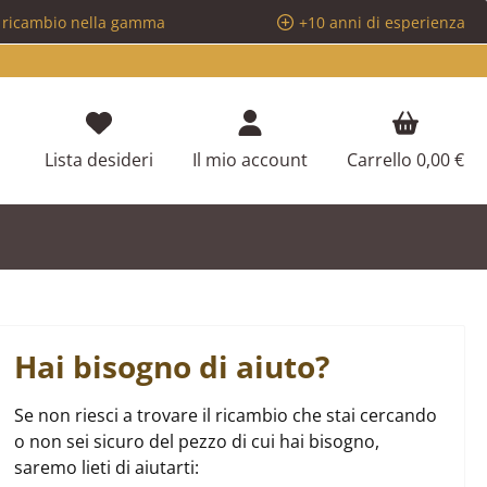
i ricambio nella gamma
+10 anni di esperienza
Hai 0 articoli nella lista dei desideri
Lista desideri
Il mio account
Carrello
0,00 €
Hai bisogno di aiuto?
Se non riesci a trovare il ricambio che stai cercando
o non sei sicuro del pezzo di cui hai bisogno,
saremo lieti di aiutarti: