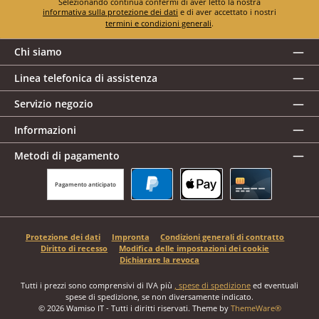
Selezionando continua confermi di aver letto la nostra
informativa sulla protezione dei dati
e di aver accettato i nostri
termini e condizioni generali
.
Chi siamo
Linea telefonica di assistenza
Servizio negozio
Informazioni
Metodi di pagamento
Pagamento anticipato
PayPal
Apple Pay
Carta di credito
Protezione dei dati
Impronta
Condizioni generali di contratto
Diritto di recesso
Modifica delle impostazioni dei cookie
Dichiarare la revoca
Tutti i prezzi sono comprensivi di IVA più
, spese di spedizione
ed eventuali
spese di spedizione, se non diversamente indicato.
© 2026 Wamiso IT - Tutti i diritti riservati. Theme by
ThemeWare®