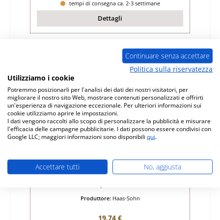
tempi di consegna ca. 2-3 settimane
Dettagli
Continuare senza accettare
Esaurito
Politica sulla riservatezza
Utilizziamo i cookie
Potremmo posizionarli per l'analisi dei dati dei nostri visitatori, per
migliorare il nostro sito Web, mostrare contenuti personalizzati e offrirti
un'esperienza di navigazione eccezionale. Per ulteriori informazioni sui
cookie utilizziamo aprire le impostazioni.
I dati vengono raccolti allo scopo di personalizzare la pubblicità e misurare
l'efficacia delle campagne pubblicitarie. I dati possono essere condivisi con
Google LLC; maggiori informazioni sono disponibili
qui
.
Haas-Sohn Stolberg 133.15 nasello di
chiusura blocco sportello focolare
Accettare tutti
No, aggiusta
Numero di prodotto:
01019251
Produttore:
Haas-Sohn
Prezzo normale:
19,74 €