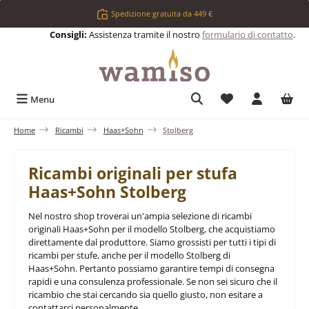
Passa al contenuto principale
Spedizione gratuita da 449 €
Consigli:
Assistenza tramite il nostro
formulario di contatto
.
Hai 0 articoli nell
Menu
Home
Ricambi
Haas+Sohn
Stolberg
Ricambi originali per stufa
Haas+Sohn Stolberg
Nel nostro shop troverai un'ampia selezione di ricambi
originali Haas+Sohn per il modello Stolberg, che acquistiamo
direttamente dal produttore. Siamo grossisti per tutti i tipi di
ricambi per stufe, anche per il modello Stolberg di
Haas+Sohn. Pertanto possiamo garantire tempi di consegna
rapidi e una consulenza professionale. Se non sei sicuro che il
ricambio che stai cercando sia quello giusto, non esitare a
contattarci personalmente.