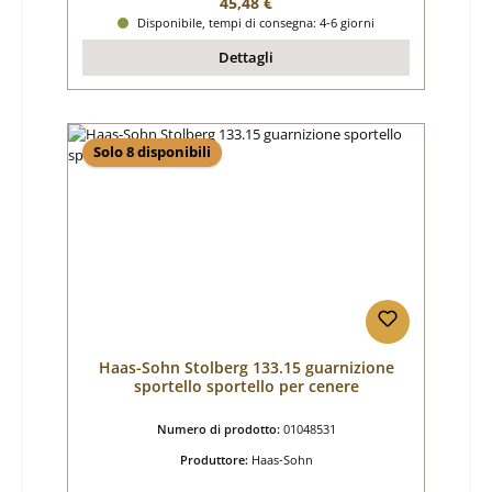
Prezzo normale:
45,48 €
Disponibile, tempi di consegna: 4-6 giorni
Dettagli
Solo 8 disponibili
Haas-Sohn Stolberg 133.15 guarnizione
sportello sportello per cenere
Numero di prodotto:
01048531
Produttore:
Haas-Sohn