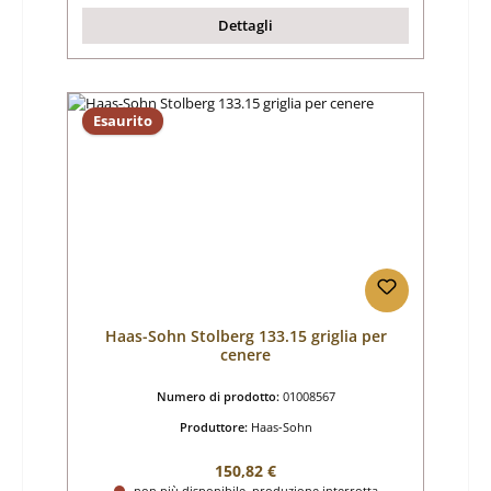
Dettagli
Esaurito
Haas-Sohn Stolberg 133.15 griglia per
cenere
Numero di prodotto:
01008567
Produttore:
Haas-Sohn
Prezzo normale:
150,82 €
non più disponibile, produzione interrotta