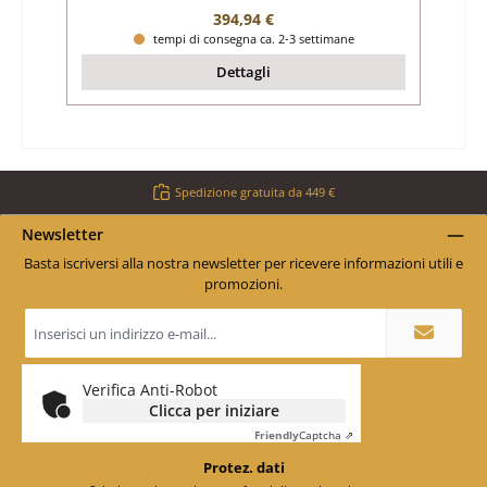
Prezzo normale:
394,94 €
tempi di consegna ca. 2-3 settimane
Dettagli
Spedizione gratuita da 449 €
Newsletter
Basta iscriversi alla nostra newsletter per ricevere informazioni utili e
promozioni.
Indirizzo
e-
mail
*
Verifica Anti-Robot
Clicca per iniziare
Friendly
Captcha ⇗
Protez. dati