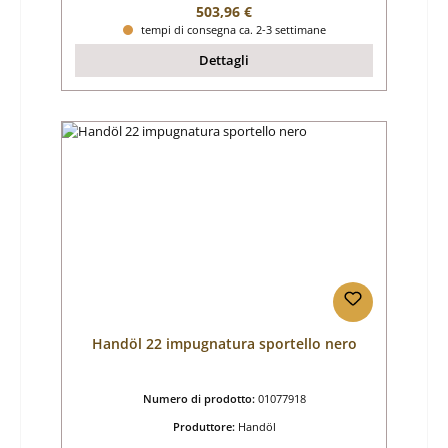
Prezzo normale:
503,96 €
tempi di consegna ca. 2-3 settimane
Dettagli
Handöl 22 impugnatura sportello nero
Numero di prodotto:
01077918
Produttore:
Handöl