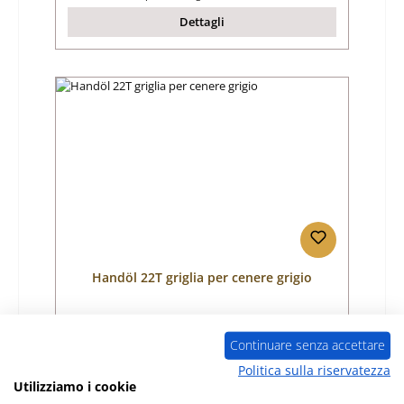
Dettagli
Handöl 22T griglia per cenere grigio
Numero di prodotto:
01025107
Continuare senza accettare
Produttore:
Handöl
Politica sulla riservatezza
Utilizziamo i cookie
Prezzo normale:
69,08 €