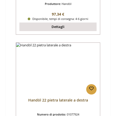
Produttore:
Handöl
Prezzo normale:
97,34 €
Disponibile, tempi di consegna: 4-6 giorni
Dettagli
Handöl 22 pietra laterale a destra
Numero di prodotto:
01077924