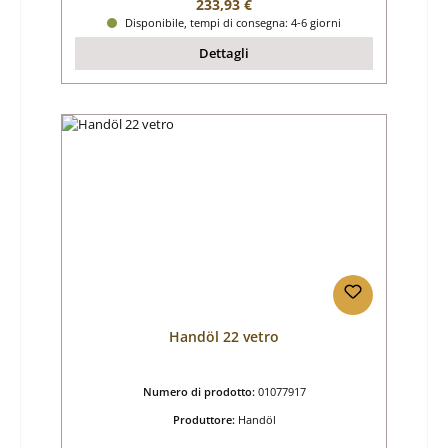
Prezzo normale:
233,93 €
Disponibile, tempi di consegna: 4-6 giorni
Dettagli
Handöl 22 vetro
Numero di prodotto:
01077917
Produttore:
Handöl