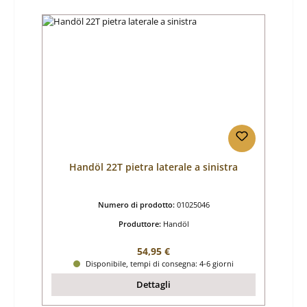
Handöl 22T pietra laterale a sinistra
Numero di prodotto:
01025046
Produttore:
Handöl
Prezzo normale:
54,95 €
Disponibile, tempi di consegna: 4-6 giorni
Dettagli