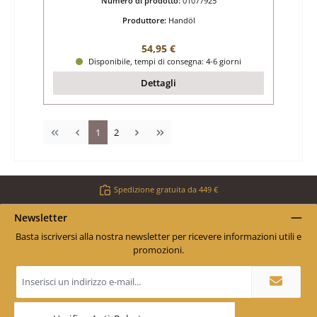
Numero di prodotto:
01077925
Produttore:
Handöl
Prezzo normale:
54,95 €
Disponibile, tempi di consegna: 4-6 giorni
Dettagli
Pagina
Pagina
1
2
Spedizione gratuita da 449 €
Newsletter
Basta iscriversi alla nostra newsletter per ricevere informazioni utili e
promozioni.
Indirizzo
e-
mail
*