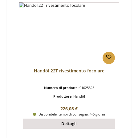
Handöl 22T rivestimento focolare
Numero di prodotto:
01025525
Produttore:
Handöl
Prezzo normale:
226,08 €
Disponibile, tempi di consegna: 4-6 giorni
Dettagli