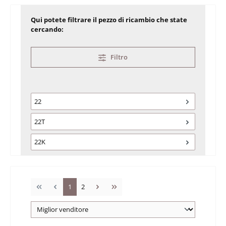
Qui potete filtrare il pezzo di ricambio che state
cercando:
Filtro
22
22T
22K
Pagina
Pagina
1
2