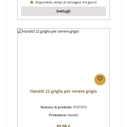
Disponibile, tempi di consegna: 4-6 giorni
Dettagli
Handöl 22 griglia per cenere grigio
Numero di prodotto:
01077915
Produttore:
Handöl
Prezzo normale:
69,08 €