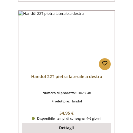
Handöl 22T pietra laterale a destra
Numero di prodotto:
01025048
Produttore:
Handöl
Prezzo normale:
54,95 €
Disponibile, tempi di consegna: 4-6 giorni
Dettagli