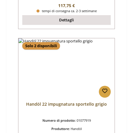
Prezzo normale:
117,75 €
tempi di consegna ca. 2-3 settimane
Dettagli
Solo 2 disponibili
Handöl 22 impugnatura sportello grigio
Numero di prodotto:
01077919
Produttore:
Handöl