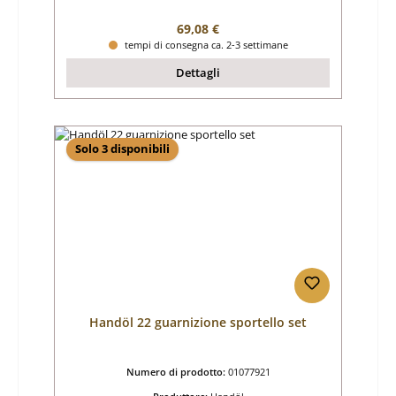
Prezzo normale:
69,08 €
tempi di consegna ca. 2-3 settimane
Dettagli
Solo 3 disponibili
Handöl 22 guarnizione sportello set
Numero di prodotto:
01077921