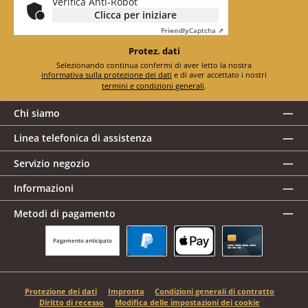
Verifica Anti-Robot
Clicca per iniziare
Friendly
Captcha ⇗
Protez. dati
Selezionando continua confermi di aver letto la nostra
informativa sulla protezione dei dati
e di aver accettato i nostri
termini e condizioni generali
.
Chi siamo
Linea telefonica di assistenza
Servizio negozio
Informazioni
Metodi di pagamento
Pagamento anticipato
PayPal
Apple Pay
Carta di credito
Protezione dei dati
Impronta
Condizioni generali di contratto
Diritto di recesso
Modifica delle impostazioni dei cookie