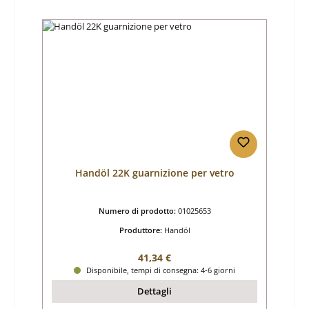
Handöl 22K guarnizione per vetro
Numero di prodotto:
01025653
Produttore:
Handöl
Prezzo normale:
41,34 €
Disponibile, tempi di consegna: 4-6 giorni
Dettagli