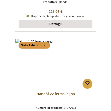
Produttore:
Handöl
Prezzo normale:
226,08 €
Disponibile, tempi di consegna: 4-6 giorni
Dettagli
Solo 1 disponibili
Handöl 22 ferma legna
Numero di prodotto:
01077923