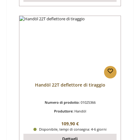
Handöl 22T deflettore di tiraggio
Numero di prodotto:
01025366
Produttore:
Handöl
Prezzo normale:
109,90 €
Disponibile, tempi di consegna: 4-6 giorni
Dettagli