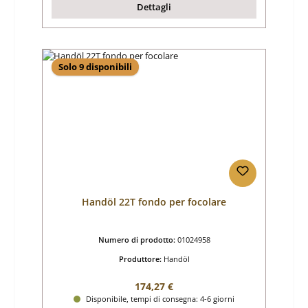
Dettagli
Solo 9 disponibili
Handöl 22T fondo per focolare
Numero di prodotto:
01024958
Produttore:
Handöl
Prezzo normale:
174,27 €
Disponibile, tempi di consegna: 4-6 giorni