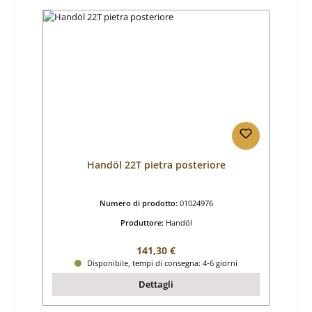
Handöl 22T pietra posteriore
Numero di prodotto:
01024976
Produttore:
Handöl
Prezzo normale:
141,30 €
Disponibile, tempi di consegna: 4-6 giorni
Dettagli