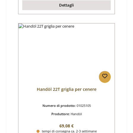
Dettagli
Handöl 22T griglia per cenere
Numero di prodotto:
01025105
Produttore:
Handöl
Prezzo normale:
69,08 €
tempi di consegna ca. 2-3 settimane