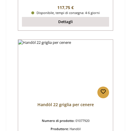
Prezzo normale:
117,75 €
Disponibile, tempi di consegna: 4-6 giorni
Dettagli
Handöl 22 griglia per cenere
Numero di prodotto:
01077920
Produttore:
Handöl