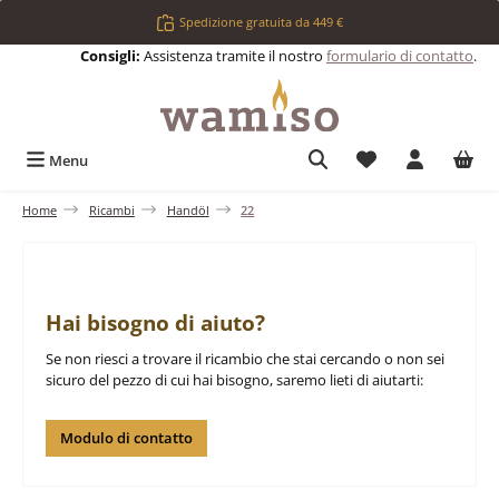
Passa al contenuto principale
Spedizione gratuita da 449 €
Consigli:
Assistenza tramite il nostro
formulario di contatto
.
Hai 0 articoli nell
Menu
Home
Ricambi
Handöl
22
Hai bisogno di aiuto?
Se non riesci a trovare il ricambio che stai cercando o non sei
sicuro del pezzo di cui hai bisogno, saremo lieti di aiutarti:
Modulo di contatto