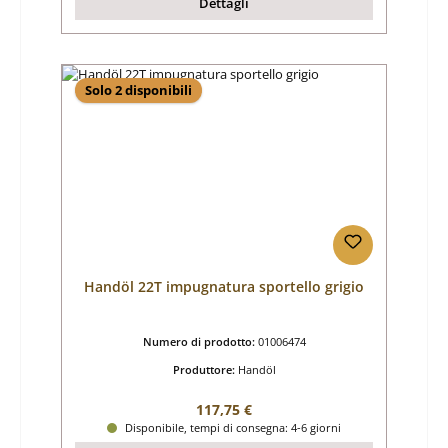
Dettagli
Solo 2 disponibili
Handöl 22T impugnatura sportello grigio
Numero di prodotto:
01006474
Produttore:
Handöl
Prezzo normale:
117,75 €
Disponibile, tempi di consegna: 4-6 giorni