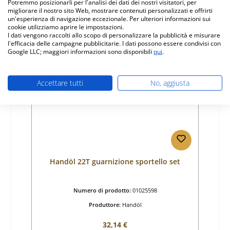
tempi di consegna ca. 2-3 settimane
Potremmo posizionarli per l'analisi dei dati dei nostri visitatori, per
migliorare il nostro sito Web, mostrare contenuti personalizzati e offrirti
Dettagli
un'esperienza di navigazione eccezionale. Per ulteriori informazioni sui
cookie utilizziamo aprire le impostazioni.
I dati vengono raccolti allo scopo di personalizzare la pubblicità e misurare
l'efficacia delle campagne pubblicitarie. I dati possono essere condivisi con
Google LLC; maggiori informazioni sono disponibili
qui
.
Solo 3 disponibili
Accettare tutti
No, aggiusta
Handöl 22T guarnizione sportello set
Numero di prodotto:
01025598
Produttore:
Handöl
Prezzo normale:
32,14 €