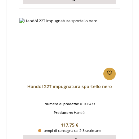
Handöl 22T impugnatura sportello nero
Numero di prodotto:
01006473
Produttore:
Handöl
Prezzo normale:
117,75 €
tempi di consegna ca. 2-3 settimane