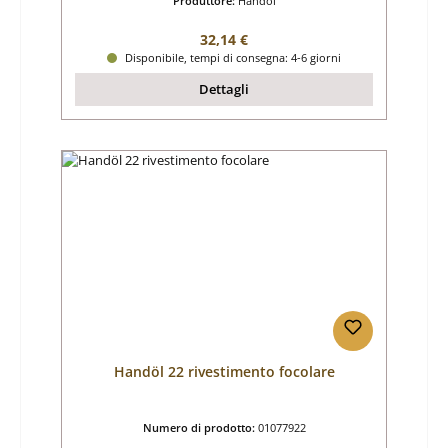
Produttore:
Handöl
Prezzo normale:
32,14 €
Disponibile, tempi di consegna: 4-6 giorni
Dettagli
Handöl 22 rivestimento focolare
Numero di prodotto:
01077922