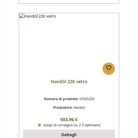
Handöl 22K vetro
Numero di prodotto:
01025203
Produttore:
Handöl
Prezzo normale:
503,96 €
tempi di consegna ca. 2-3 settimane
Dettagli