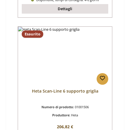
Dettagli
Esaurito
Heta Scan-Line 6 supporto griglia
Numero di prodotto:
01001506
Produttore:
Heta
Prezzo normale:
206,82 €