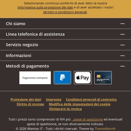
Selezionando continua confermi di aver letto la nostra
informativa sulla protezione dei dati
e di aver accettato i nostri
termini e condizioni generali
.
Chi siamo
Linea telefonica di assistenza
Servizio negozio
Informazioni
Metodi di pagamento
Pagamento anticipato
PayPal
Apple Pay
Carta di credito
Protezione dei dati
Impronta
Condizioni generali di contratto
Diritto di recesso
Modifica delle impostazioni dei cookie
Dichiarare la revoca
Tutti i prezzi sono comprensivi di IVA più
, spese di spedizione
ed eventuali
spese di spedizione, se non diversamente indicato.
© 2026 Wamiso IT - Tutti i diritti riservati. Theme by
ThemeWare®