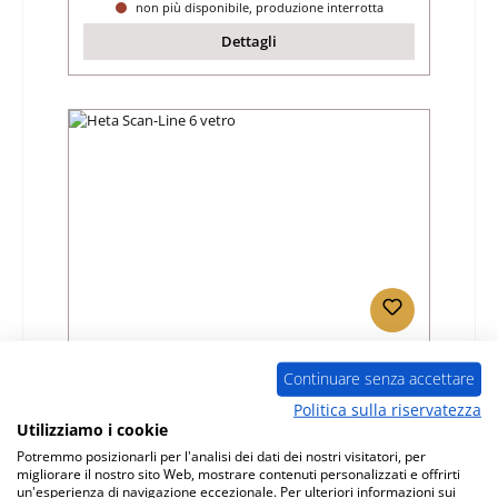
non più disponibile, produzione interrotta
Dettagli
Heta Scan-Line 6 vetro
Continuare senza accettare
Politica sulla riservatezza
Numero di prodotto:
01002246
Utilizziamo i cookie
Produttore:
Heta
Potremmo posizionarli per l'analisi dei dati dei nostri visitatori, per
migliorare il nostro sito Web, mostrare contenuti personalizzati e offrirti
Prezzo normale:
un'esperienza di navigazione eccezionale. Per ulteriori informazioni sui
137,29 €