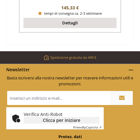
Prezzo normale:
145,33 €
tempi di consegna ca. 2-3 settimane
Dettagli
Spedizione gratuita da 449 €
Newsletter
Basta iscriversi alla nostra newsletter per ricevere informazioni utili e
promozioni.
Indirizzo
e-
mail
*
Verifica Anti-Robot
Clicca per iniziare
Friendly
Captcha ⇗
Protez. dati