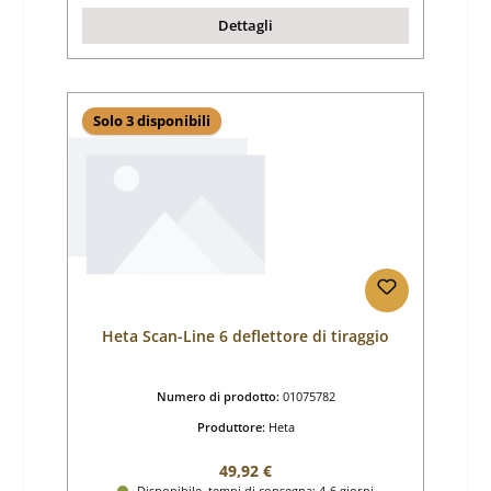
Dettagli
Solo 3 disponibili
Heta Scan-Line 6 deflettore di tiraggio
Numero di prodotto:
01075782
Produttore:
Heta
Prezzo normale:
49,92 €
Disponibile, tempi di consegna: 4-6 giorni