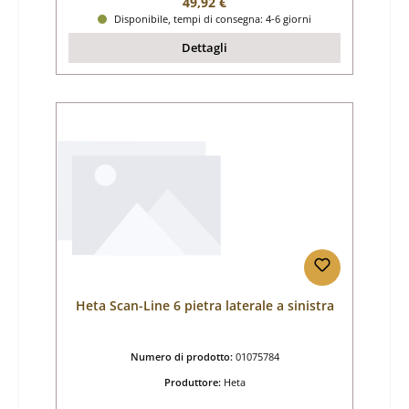
Prezzo normale:
49,92 €
Disponibile, tempi di consegna: 4-6 giorni
Dettagli
Heta Scan-Line 6 pietra laterale a sinistra
Numero di prodotto:
01075784
Produttore:
Heta