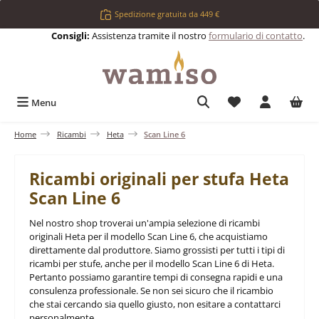
Passa al contenuto principale
Spedizione gratuita da 449 €
Consigli:
Assistenza tramite il nostro
formulario di contatto
.
Hai 0 articoli nell
Menu
Home
Ricambi
Heta
Scan Line 6
Ricambi originali per stufa Heta
Scan Line 6
Nel nostro shop troverai un'ampia selezione di ricambi
originali Heta per il modello Scan Line 6, che acquistiamo
direttamente dal produttore. Siamo grossisti per tutti i tipi di
ricambi per stufe, anche per il modello Scan Line 6 di Heta.
Pertanto possiamo garantire tempi di consegna rapidi e una
consulenza professionale. Se non sei sicuro che il ricambio
che stai cercando sia quello giusto, non esitare a contattarci
personalmente.