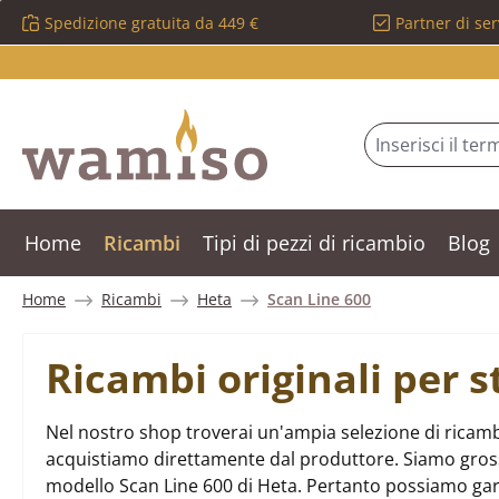
Spedizione gratuita da 449 €
Partner di ser
ssa al contenuto principale
Salta alla ricerca
Passa alla navigazione principale
Home
Ricambi
Tipi di pezzi di ricambio
Blog
Home
Ricambi
Heta
Scan Line 600
Ricambi originali per 
Nel nostro shop troverai un'ampia selezione di ricambi
acquistiamo direttamente dal produttore. Siamo grossist
modello Scan Line 600 di Heta. Pertanto possiamo gar