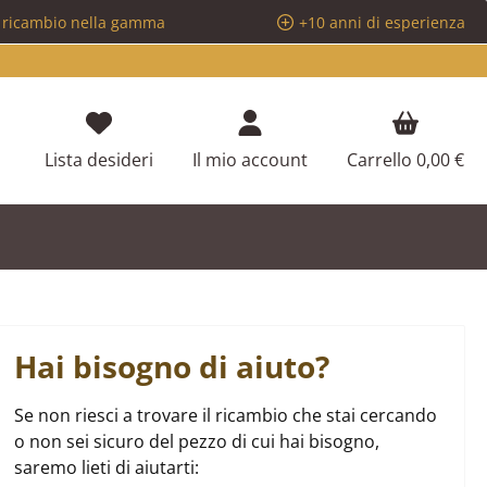
i ricambio nella gamma
+10 anni di esperienza
Hai 0 articoli nella lista dei desideri
Lista desideri
Il mio account
Carrello
0,00 €
Hai bisogno di aiuto?
Se non riesci a trovare il ricambio che stai cercando
o non sei sicuro del pezzo di cui hai bisogno,
saremo lieti di aiutarti: