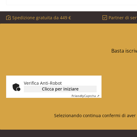
Spedizione gratuita da 449 €
Partner di ser
Basta iscri
Verifica Anti-Robot
Clicca per iniziare
Friendly
Captcha ⇗
Selezionando continua confermi di aver 