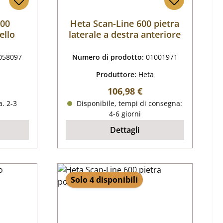
600
Heta Scan-Line 600 pietra
ello
laterale a destra anteriore
058097
Numero di prodotto:
01001971
Produttore:
Heta
male:
Prezzo normale:
106,98 €
. 2-3
Disponibile, tempi di consegna:
4-6 giorni
Dettagli
Solo 4 disponibili