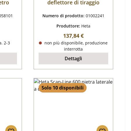
etro
deflettore di tiraggio
058101
Numero di prodotto:
01002241
Produttore:
Heta
male:
Prezzo normale:
137,84 €
. 2-3
non più disponibile, produzione
interrotta
Dettagli
Solo 10 disponibili