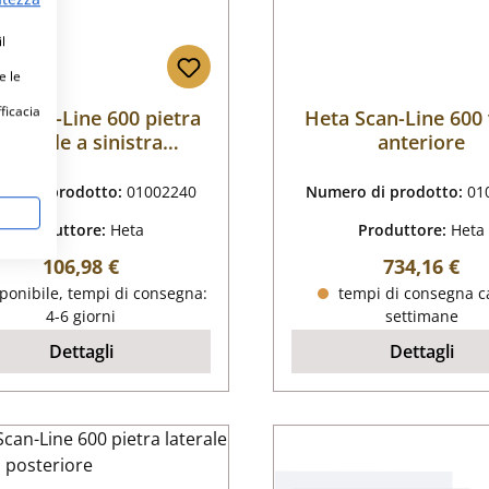
l
e le
fficacia
 Scan-Line 600 pietra
Heta Scan-Line 600
laterale a sinistra
anteriore
posteriore
ro di prodotto:
01002240
Numero di prodotto:
01
Produttore:
Heta
Produttore:
Heta
Prezzo normale:
Prezzo nor
106,98 €
734,16 €
ponibile, tempi di consegna:
tempi di consegna ca
4-6 giorni
settimane
Dettagli
Dettagli