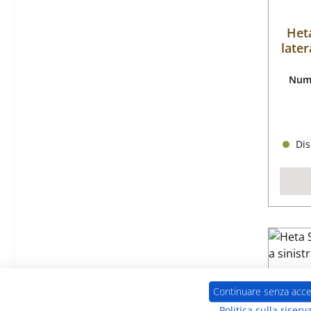
Heta
later
Nume
Dis
Continuare senza acce
Politica sulla riserv