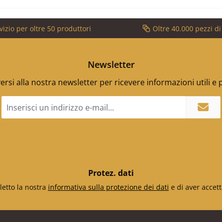
vizio per oltre 50 produttori
Oltre 40.000 pezzi d
Newsletter
versi alla nostra newsletter per ricevere informazioni utili e
Indirizzo
e-
mail
*
Protez. dati
letto la nostra
informativa sulla protezione dei dati
e di aver accett