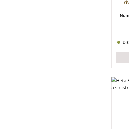
ri
Nume
Dis