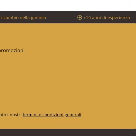
i ricambio nella gamma
+10 anni di esperienza
 promozioni.
ato i nostri
termini e condizioni generali
.