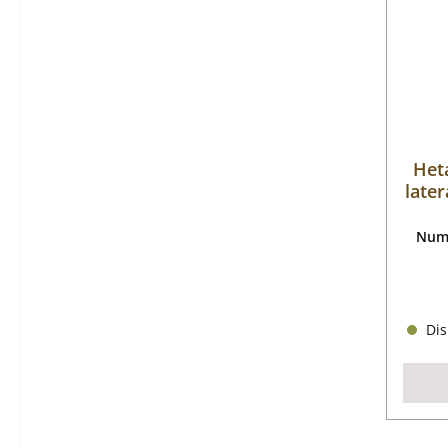
Heta
later
Nume
Dis