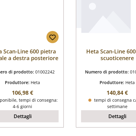
 Scan-Line 600 pietra
Heta Scan-Line 600
ale a destra posteriore
scuoticenere
ro di prodotto:
01002242
Numero di prodotto:
01
Produttore:
Heta
Produttore:
Heta
Prezzo normale:
Prezzo nor
106,98 €
140,84 €
ponibile, tempi di consegna:
tempi di consegna ca
4-6 giorni
settimane
Dettagli
Dettagli