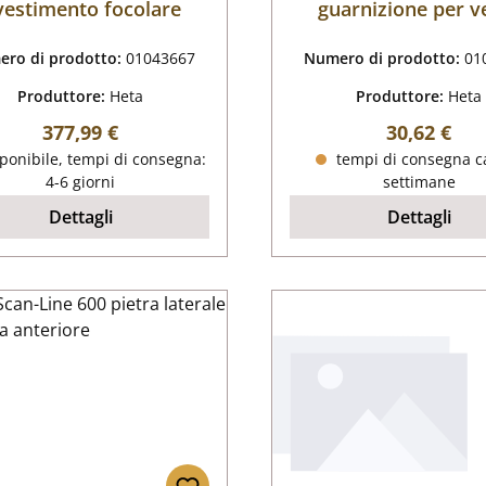
vestimento focolare
guarnizione per v
ro di prodotto:
01043667
Numero di prodotto:
01
Produttore:
Heta
Produttore:
Heta
Prezzo normale:
Prezzo nor
377,99 €
30,62 €
ponibile, tempi di consegna:
tempi di consegna ca
4-6 giorni
settimane
Dettagli
Dettagli