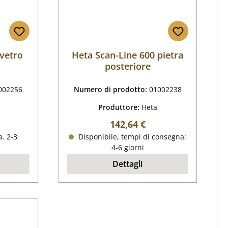
 vetro
Heta Scan-Line 600 pietra
posteriore
002256
Numero di prodotto:
01002238
Produttore:
Heta
male:
Prezzo normale:
142,64 €
. 2-3
Disponibile, tempi di consegna:
4-6 giorni
Dettagli