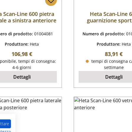
 Scan-Line 600 pietra
Heta Scan-Line 
ale a sinistra anteriore
guarnizione sport
ro di prodotto:
01004081
Numero di prodotto:
01
Produttore:
Heta
Produttore:
Heta
Prezzo normale:
Prezzo nor
106,98 €
83,91 €
ponibile, tempi di consegna:
tempi di consegna ca
4-6 giorni
settimane
Dettagli
Dettagli
ttare
atezza