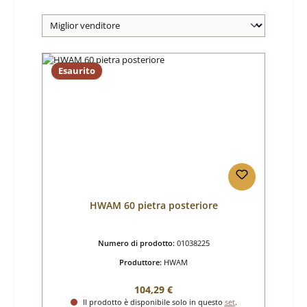
Esaurito
HWAM 60 pietra posteriore
Numero di prodotto:
01038225
Produttore:
HWAM
Prezzo normale:
104,29 €
Il prodotto è disponibile solo in questo
set
.