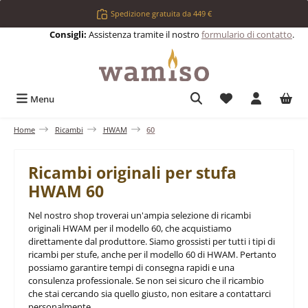
Passa al contenuto principale
Spedizione gratuita da 449 €
Consigli:
Assistenza tramite il nostro
formulario di contatto
.
Hai 0 articoli nell
Menu
Home
Ricambi
HWAM
60
Ricambi originali per stufa
HWAM 60
Nel nostro shop troverai un'ampia selezione di ricambi
originali HWAM per il modello 60, che acquistiamo
direttamente dal produttore. Siamo grossisti per tutti i tipi di
ricambi per stufe, anche per il modello 60 di HWAM. Pertanto
possiamo garantire tempi di consegna rapidi e una
consulenza professionale. Se non sei sicuro che il ricambio
che stai cercando sia quello giusto, non esitare a contattarci
personalmente.