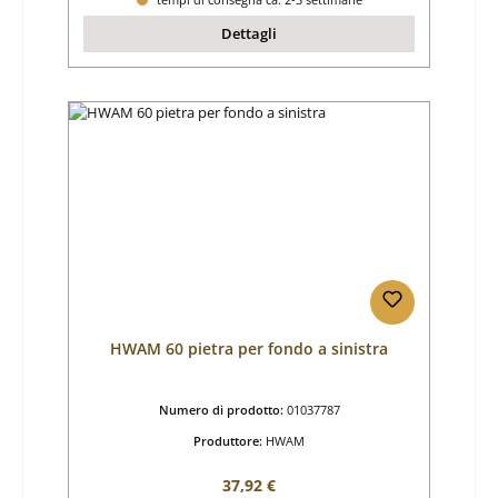
Dettagli
HWAM 60 pietra per fondo a sinistra
Numero di prodotto:
01037787
Produttore:
HWAM
Prezzo normale:
37,92 €