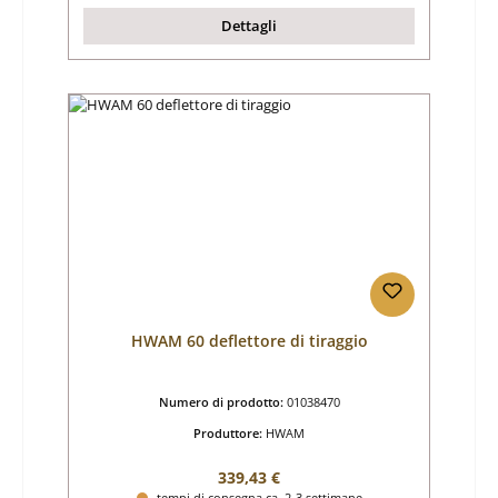
Dettagli
HWAM 60 deflettore di tiraggio
Numero di prodotto:
01038470
Produttore:
HWAM
Prezzo normale:
339,43 €
tempi di consegna ca. 2-3 settimane