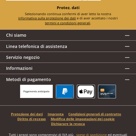
Protez. dati
Selezionando continua confermi di aver letto la nostra
informativa sulla protezione dei dati
e di aver accettato i nostri
termini e condizioni generali
.
Chi siamo
Linea telefonica di assistenza
Servizio negozio
Informazioni
Metodi di pagamento
Pagamento anticipato
PayPal
Apple Pay
Carta di credito
Protezione dei dati
Impronta
Condizioni generali di contratto
Diritto di recesso
Modifica delle impostazioni dei cookie
Dichiarare la revoca
Tutti i prezzi sono comprensivi di IVA più
, spese di spedizione
ed eventuali