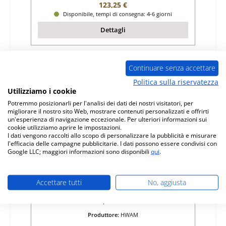
Prezzo normale:
123,25 €
Disponibile, tempi di consegna: 4-6 giorni
Dettagli
Continuare senza accettare
Solo 4 disponibili
Politica sulla riservatezza
Utilizziamo i cookie
Potremmo posizionarli per l'analisi dei dati dei nostri visitatori, per
migliorare il nostro sito Web, mostrare contenuti personalizzati e offrirti
un'esperienza di navigazione eccezionale. Per ulteriori informazioni sui
cookie utilizziamo aprire le impostazioni.
I dati vengono raccolti allo scopo di personalizzare la pubblicità e misurare
l'efficacia delle campagne pubblicitarie. I dati possono essere condivisi con
Google LLC; maggiori informazioni sono disponibili
qui
.
HWAM 60 guarnizione set
Accettare tutti
No, aggiusta
Numero di prodotto:
01036665
Produttore:
HWAM