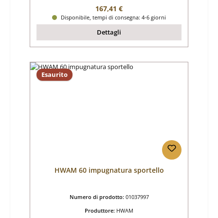
Prezzo normale:
167,41 €
Disponibile, tempi di consegna: 4-6 giorni
Dettagli
Esaurito
HWAM 60 impugnatura sportello
Numero di prodotto:
01037997
Produttore:
HWAM