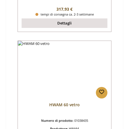
Prezzo normale:
317,93 €
tempi di consegna ca. 2-3 settimane
Dettagli
HWAM 60 vetro
Numero di prodotto:
01038435
Produttore:
HWAM