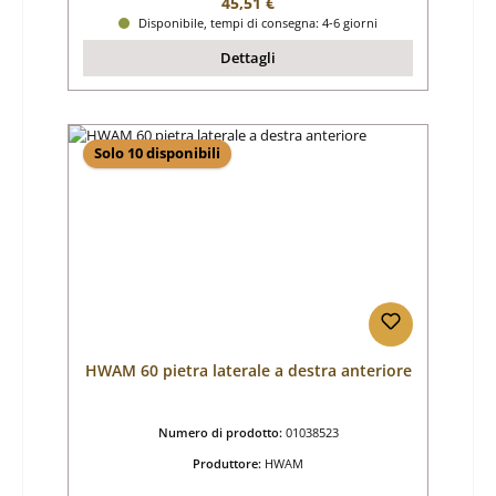
Prezzo normale:
45,51 €
Disponibile, tempi di consegna: 4-6 giorni
Dettagli
Solo 10 disponibili
HWAM 60 pietra laterale a destra anteriore
Numero di prodotto:
01038523
Produttore:
HWAM