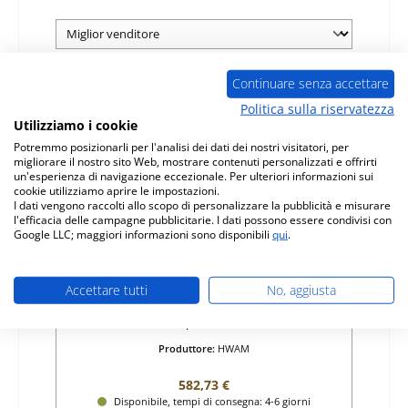
Continuare senza accettare
Politica sulla riservatezza
Utilizziamo i cookie
Potremmo posizionarli per l'analisi dei dati dei nostri visitatori, per
migliorare il nostro sito Web, mostrare contenuti personalizzati e offrirti
un'esperienza di navigazione eccezionale. Per ulteriori informazioni sui
cookie utilizziamo aprire le impostazioni.
I dati vengono raccolti allo scopo di personalizzare la pubblicità e misurare
l'efficacia delle campagne pubblicitarie. I dati possono essere condivisi con
Google LLC; maggiori informazioni sono disponibili
qui
.
HWAM Bravo vetro
Accettare tutti
No, aggiusta
Numero di prodotto:
01038260
Produttore:
HWAM
Prezzo normale:
582,73 €
Disponibile, tempi di consegna: 4-6 giorni