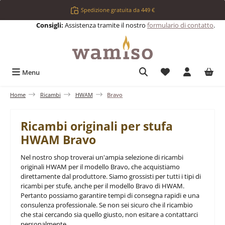
Passa al contenuto principale
Spedizione gratuita da 449 €
Consigli:
Assistenza tramite il nostro
formulario di contatto
.
Hai 0 articoli nell
Menu
Home
Ricambi
HWAM
Bravo
Ricambi originali per stufa
HWAM Bravo
Nel nostro shop troverai un'ampia selezione di ricambi
originali HWAM per il modello Bravo, che acquistiamo
direttamente dal produttore. Siamo grossisti per tutti i tipi di
ricambi per stufe, anche per il modello Bravo di HWAM.
Pertanto possiamo garantire tempi di consegna rapidi e una
consulenza professionale. Se non sei sicuro che il ricambio
che stai cercando sia quello giusto, non esitare a contattarci
personalmente.