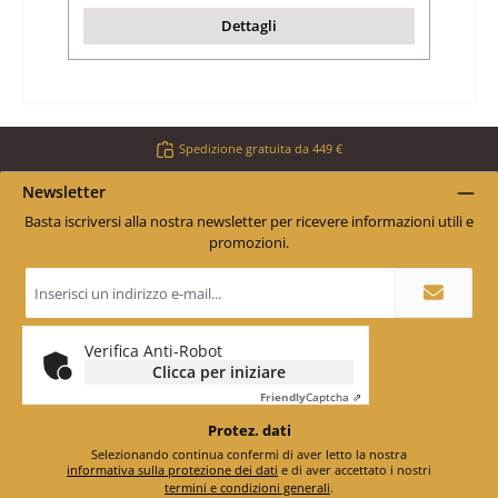
Dettagli
Spedizione gratuita da 449 €
Newsletter
Basta iscriversi alla nostra newsletter per ricevere informazioni utili e
promozioni.
Indirizzo
e-
mail
*
Verifica Anti-Robot
Clicca per iniziare
Friendly
Captcha ⇗
Protez. dati
Selezionando continua confermi di aver letto la nostra
informativa sulla protezione dei dati
e di aver accettato i nostri
termini e condizioni generali
.