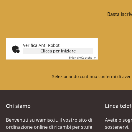
Basta iscri
Verifica Anti-Robot
Clicca per iniziare
Friendly
Captcha ⇗
Selezionando continua confermi di aver 
Chi siamo
Linea tele
Benvenuti su wamiso.it, il vostro sito di
Avete bisogn
ordinazione online di ricambi per stufe
sostenervi.