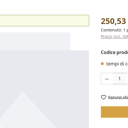
Prezzo norm
250,53
Contenuto:
1 
Prezzi incl. IV
Codice prod
tempi di c
Quantità del p
Aggiungi alla