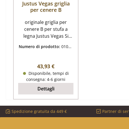
Justus Vegas griglia
per cenere B
originale griglia per
cenere B per stufa a
legna Justus Vegas Si
prega di confrontare le
Numero di prodotto:
01065
dimensioni in anticipo,
056
poiché esistono diverse
griglie per la cenere per
Prezzo normale:
43,93 €
questo modello. Justus
Disponibile, tempi di
Vegas griglia per cenere
consegna: 4-6 giorni
dati chiave: graticola,
Dettagli
griglia per camera di
combustione dimensioni
(L/L/A) 193 mm x 156 mm
Spedizione gratuita da 449 €
Partner di ser
x 10 mm materiale ghisa