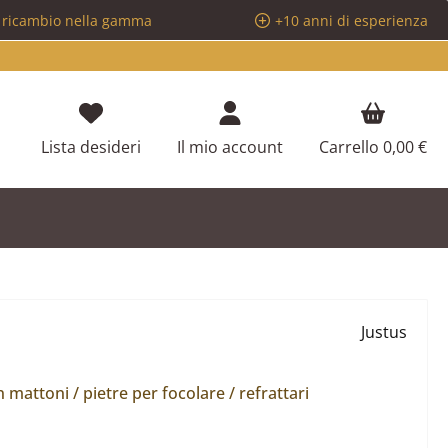
i ricambio nella gamma
+10 anni di esperienza
Hai 0 articoli nella lista dei desideri
Lista desideri
Il mio account
Carrello
0,00 €
Justus
attoni / pietre per focolare / refrattari