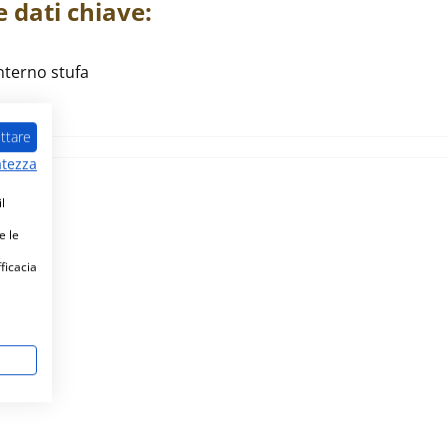
e
dati chiave:
nterno stufa
ttare
atezza
l
e le
fficacia