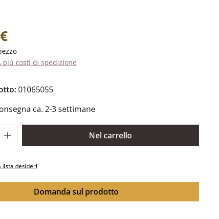
ale:
 €
pezzo
A più costi di spedizione
otto:
01065055
onsegna ca. 2-3 settimane
rodotto: inserisci la quantità desiderata o usa i pulsanti per aume
Nel carrello
 lista desideri
Domanda sul prodotto