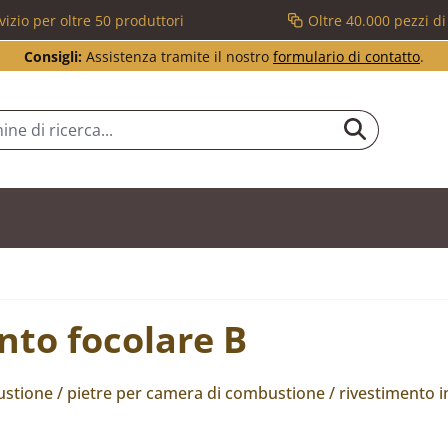
vizio per oltre 50 produttori
Oltre 40.000 pezzi d
Consigli:
Assistenza tramite il nostro
formulario di contatto
.
nto focolare B
tione / pietre per camera di combustione / rivestimento in m