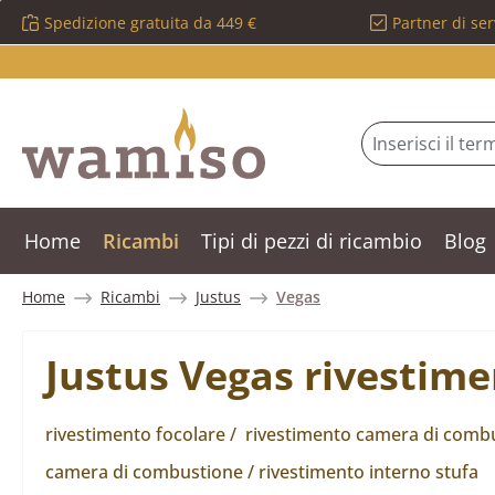
Spedizione gratuita da 449 €
Partner di ser
ssa al contenuto principale
Salta alla ricerca
Passa alla navigazione principale
Home
Ricambi
Tipi di pezzi di ricambio
Blog
Home
Ricambi
Justus
Vegas
Justus Vegas rivestime
rivestimento focolare / rivestimento camera di combus
camera di combustione / rivestimento interno stufa