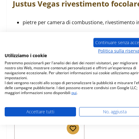
Justus
Vegas
rivestimento focolar
pietre per camera di combustione, rivestimento i
Continuare senza acce
Politica sulla riserv
Utilizziamo i cookie
Prodotti simili
Potremmo posizionarli per l'analisi dei dati dei nostri visitatori, per migliorare i
nostro sito Web, mostrare contenuti personalizzati e offrirti un'esperienza di
navigazione eccezionale. Per ulteriori informazioni sui cookie utilizziamo aprir
Salta la galleria dei prodotti
impostazioni.
Solo 2 disponibili
I dati vengono raccolti allo scopo di personalizzare la pubblicità e misurare l'e
delle campagne pubblicitarie. I dati possono essere condivisi con Google LLC;
maggiori informazioni sono disponibili
qui
.
Accettare tutti
No, aggiusta