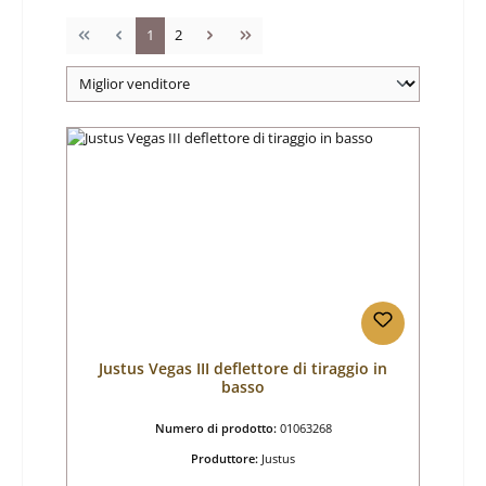
Pagina
Pagina
1
2
Justus Vegas III deflettore di tiraggio in
basso
Numero di prodotto:
01063268
Produttore:
Justus