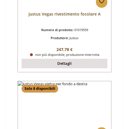
Justus Vegas rivestimento focolare A
Numero di prodotto:
01019559
Produttore:
Justus
Prezzo normale:
247,78 €
non più disponibile, produzione interrotta
Dettagli
Solo 8 disponibili