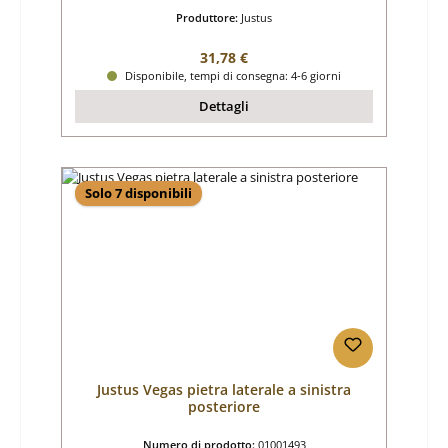
Produttore:
Justus
Prezzo normale:
31,78 €
Disponibile, tempi di consegna: 4-6 giorni
Dettagli
Solo 7 disponibili
Justus Vegas pietra laterale a sinistra
posteriore
Numero di prodotto:
01001493