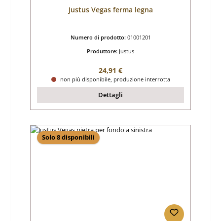
Justus Vegas ferma legna
Numero di prodotto:
01001201
Produttore:
Justus
Prezzo normale:
24,91 €
non più disponibile, produzione interrotta
Dettagli
Solo 8 disponibili