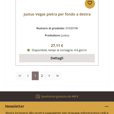
Justus Vegas pietra per fondo a destra
Numero di prodotto:
01020196
Produttore:
Justus
Prezzo normale:
27,11 €
Disponibile, tempi di consegna: 4-6 giorni
Dettagli
Pagina
Pagina
1
2
Spedizione gratuita da 449 €
Newsletter
Basta iscriversi alla nostra newsletter per ricevere informazioni utili e