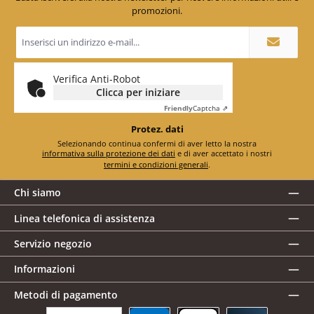
promozioni.
Indirizzo
e-
mail
*
Verifica Anti-Robot
Clicca per iniziare
Friendly
Captcha ⇗
Protez. dati
Selezionando continua confermi di aver letto la nostra
informativa sulla protezione dei dati
e di aver accettato i nostri
termini e condizioni generali
.
Chi siamo
Linea telefonica di assistenza
Servizio negozio
Informazioni
Metodi di pagamento