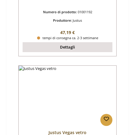
Numero di prodotto:
01001192
Produttore:
Justus
Prezzo normale:
47,19 €
tempi di consegna ca. 2-3 settimane
Dettagli
Justus Vegas vetro