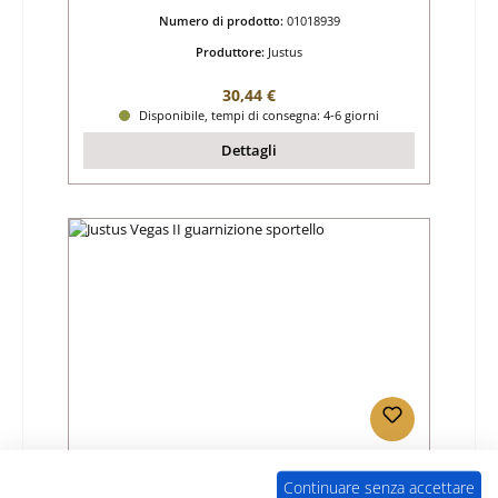
Numero di prodotto:
01018939
Produttore:
Justus
Prezzo normale:
30,44 €
Disponibile, tempi di consegna: 4-6 giorni
Dettagli
Justus Vegas II guarnizione sportello
Continuare senza accettare