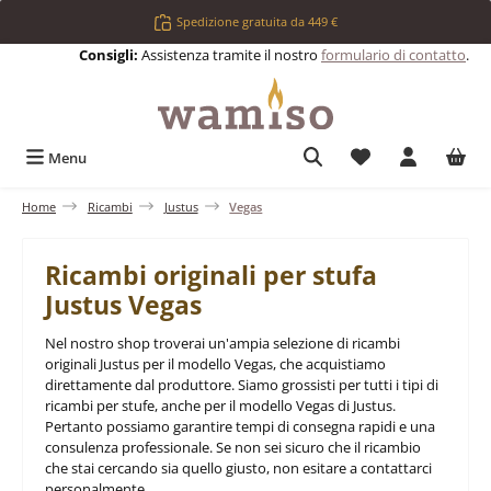
Passa al contenuto principale
Spedizione gratuita da 449 €
Consigli:
Assistenza tramite il nostro
formulario di contatto
.
Hai 0 articoli nell
Menu
Home
Ricambi
Justus
Vegas
Ricambi originali per stufa
Justus Vegas
Nel nostro shop troverai un'ampia selezione di ricambi
originali Justus per il modello Vegas, che acquistiamo
direttamente dal produttore. Siamo grossisti per tutti i tipi di
ricambi per stufe, anche per il modello Vegas di Justus.
Pertanto possiamo garantire tempi di consegna rapidi e una
consulenza professionale. Se non sei sicuro che il ricambio
che stai cercando sia quello giusto, non esitare a contattarci
personalmente.