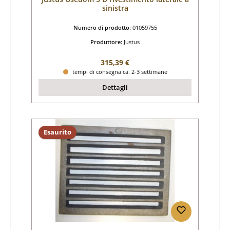
sinistra
Numero di prodotto:
01059755
Produttore:
Justus
Prezzo normale:
315,39 €
tempi di consegna ca. 2-3 settimane
Dettagli
Esaurito