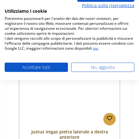
Politica sulla riservatezza
Numero di prodotto:
01039978
Utilizziamo i cookie
Produttore:
Justus
Potremmo posizionarli per l'analisi dei dati dei nostri visitatori, per
migliorare il nostro sito Web, mostrare contenuti personalizzati e offrirti
Prezzo normale:
un'esperienza di navigazione eccezionale. Per ulteriori informazioni sui
32,26 €
cookie utilizziamo aprire le impostazioni.
Disponibile, tempi di consegna: 4-6 giorni
I dati vengono raccolti allo scopo di personalizzare la pubblicità e misurare
l'efficacia delle campagne pubblicitarie. I dati possono essere condivisi con
Dettagli
Google LLC; maggiori informazioni sono disponibili
qui
.
Accettare tutti
No, aggiusta
Solo 1 disponibili
Justus Vegas pietra laterale a destra
anteriore