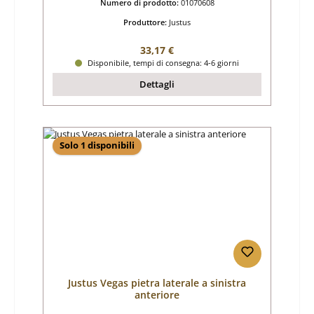
Numero di prodotto:
01070608
Produttore:
Justus
Prezzo normale:
33,17 €
Disponibile, tempi di consegna: 4-6 giorni
Dettagli
Solo 1 disponibili
Justus Vegas pietra laterale a sinistra
anteriore