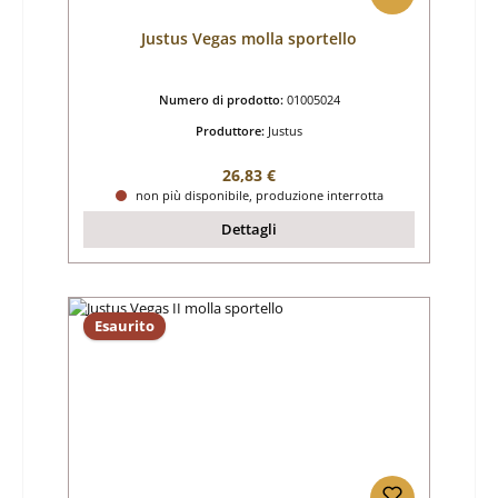
Justus Vegas molla sportello
Numero di prodotto:
01005024
Produttore:
Justus
Prezzo normale:
26,83 €
non più disponibile, produzione interrotta
Dettagli
Esaurito