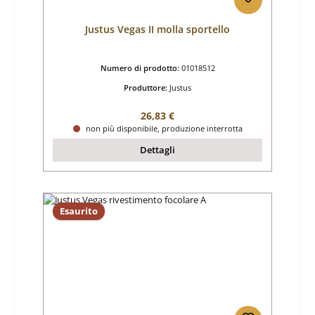
Justus Vegas II molla sportello
Numero di prodotto:
01018512
Produttore:
Justus
Prezzo normale:
26,83 €
non più disponibile, produzione interrotta
Dettagli
Esaurito