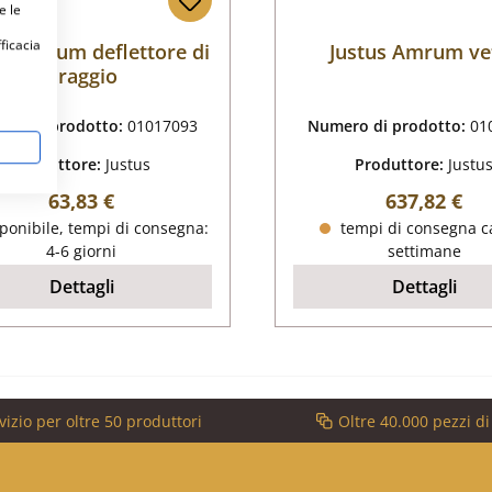
e le
fficacia
us Amrum deflettore di
Justus Amrum ve
tiraggio
ro di prodotto:
01017093
Numero di prodotto:
01
Produttore:
Justus
Produttore:
Justu
Prezzo normale:
Prezzo nor
63,83 €
637,82 €
ponibile, tempi di consegna:
tempi di consegna ca
4-6 giorni
settimane
Dettagli
Dettagli
vizio per oltre 50 produttori
Oltre 40.000 pezzi d