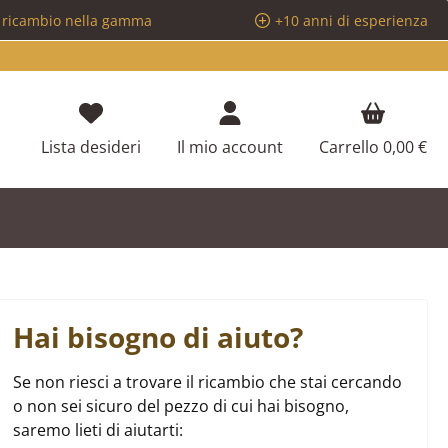
i ricambio nella gamma
+10 anni di esperienza
Hai 0 articoli nella lista dei desideri
Lista desideri
Il mio account
Carrello
0,00 €
Hai bisogno di aiuto?
Se non riesci a trovare il ricambio che stai cercando
o non sei sicuro del pezzo di cui hai bisogno,
saremo lieti di aiutarti: