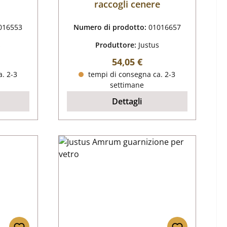
raccogli cenere
016553
Numero di prodotto:
01016657
s
Produttore:
Justus
male:
Prezzo normale:
54,05 €
. 2-3
tempi di consegna ca. 2-3
settimane
Dettagli