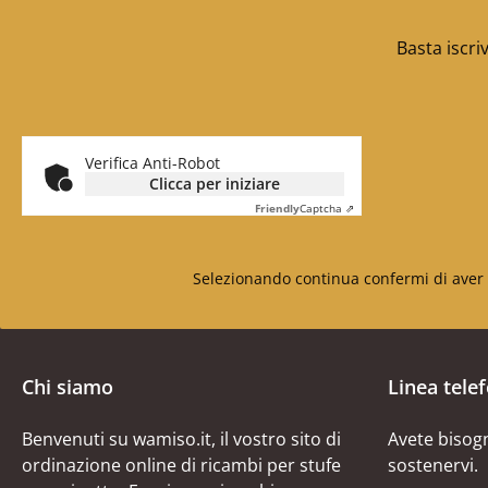
Basta iscri
Verifica Anti-Robot
Clicca per iniziare
Friendly
Captcha ⇗
Selezionando continua confermi di aver 
Chi siamo
Linea tele
Benvenuti su wamiso.it, il vostro sito di
Avete bisogn
ordinazione online di ricambi per stufe
sostenervi.