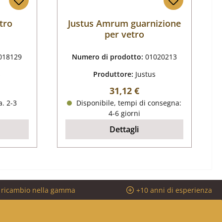
tro
Justus Amrum guarnizione
per vetro
018129
Numero di prodotto:
01020213
s
Produttore:
Justus
male:
Prezzo normale:
31,12 €
. 2-3
Disponibile, tempi di consegna:
4-6 giorni
Dettagli
i ricambio nella gamma
+10 anni di esperienza