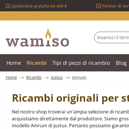
Spedizione gratuita da 449 €
Partner di ser
ssa al contenuto principale
Salta alla ricerca
Passa alla navigazione principale
Home
Ricambi
Tipi di pezzi di ricambio
Blog
Home
Ricambi
Justus
Amrum
Ricambi originali per 
Nel nostro shop troverai un'ampia selezione di ricamb
acquistiamo direttamente dal produttore. Siamo grossist
modello Amrum di Justus. Pertanto possiamo garantir