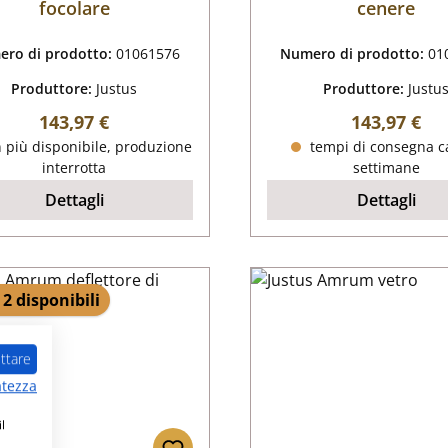
focolare
cenere
ro di prodotto:
01061576
Numero di prodotto:
01
Produttore:
Justus
Produttore:
Justu
Prezzo normale:
Prezzo nor
143,97 €
143,97 €
 più disponibile, produzione
tempi di consegna ca
interrotta
settimane
Dettagli
Dettagli
 2 disponibili
ttare
atezza
l