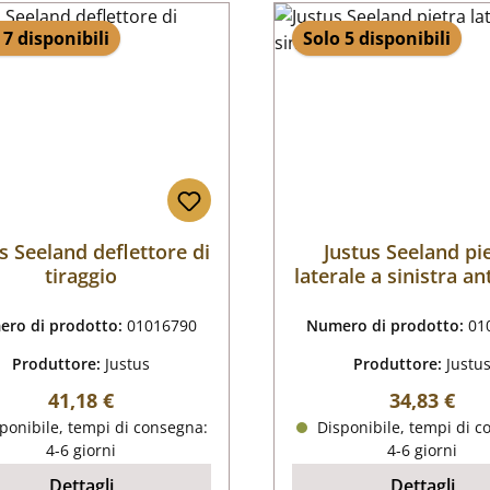
 7 disponibili
Solo 5 disponibili
s Seeland deflettore di
Justus Seeland pi
tiraggio
laterale a sinistra an
ro di prodotto:
01016790
Numero di prodotto:
01
Produttore:
Justus
Produttore:
Justu
Prezzo normale:
Prezzo nor
41,18 €
34,83 €
ponibile, tempi di consegna:
Disponibile, tempi di c
4-6 giorni
4-6 giorni
Dettagli
Dettagli