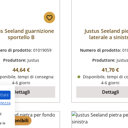
us Seeland guarnizione
Justus Seeland pi
sportello B
laterale a sinist
posteriore
ro di prodotto:
01019059
Numero di prodotto:
01
Produttore:
Justus
Produttore:
Justu
Prezzo normale:
Prezzo nor
44,64 €
41,70 €
ponibile, tempi di consegna:
Disponibile, tempi di c
4-6 giorni
4-6 giorni
Dettagli
Dettagli
ttare
atezza
l
 9 disponibili
e le