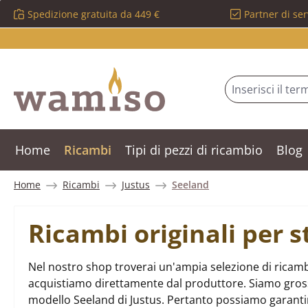
Spedizione gratuita da 449 €
Partner di ser
ssa al contenuto principale
Salta alla ricerca
Passa alla navigazione principale
Home
Ricambi
Tipi di pezzi di ricambio
Blog
Home
Ricambi
Justus
Seeland
Ricambi originali per 
Nel nostro shop troverai un'ampia selezione di ricambi
acquistiamo direttamente dal produttore. Siamo grossist
modello Seeland di Justus. Pertanto possiamo garanti