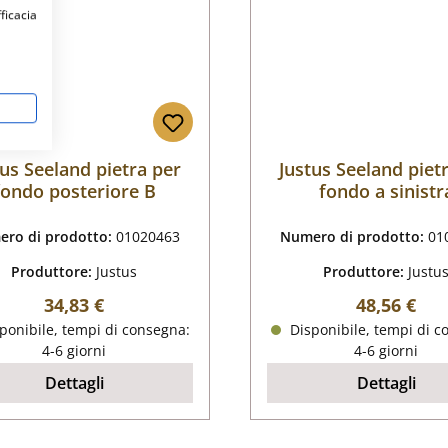
fficacia
tus Seeland pietra per
Justus Seeland piet
fondo posteriore B
fondo a sinistr
ro di prodotto:
01020463
Numero di prodotto:
01
Produttore:
Justus
Produttore:
Justu
Prezzo normale:
Prezzo nor
34,83 €
48,56 €
ponibile, tempi di consegna:
Disponibile, tempi di c
4-6 giorni
4-6 giorni
Dettagli
Dettagli