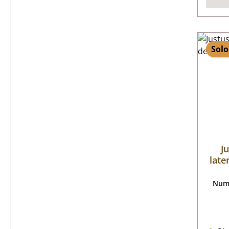
Solo
J
late
Nume