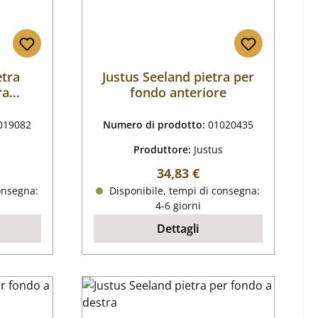
etra
Justus Seeland pietra per
ra
fondo anteriore
019082
Numero di prodotto:
01020435
s
Produttore:
Justus
male:
Prezzo normale:
34,83 €
onsegna:
Disponibile, tempi di consegna:
4-6 giorni
Dettagli