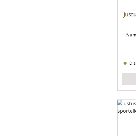
Just
Nume
Dis