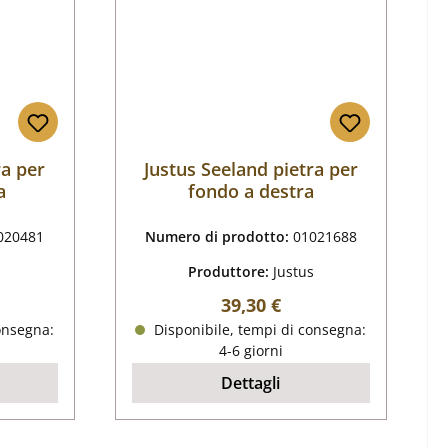
ra per
Justus Seeland pietra per
a
fondo a destra
020481
Numero di prodotto:
01021688
s
Produttore:
Justus
male:
Prezzo normale:
39,30 €
onsegna:
Disponibile, tempi di consegna:
4-6 giorni
Dettagli