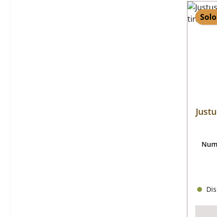
Solo
Justu
Nume
Dis