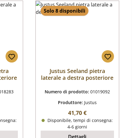
Solo 8 disponibili
etra
Justus Seeland pietra
teriore
laterale a destra posteriore
018283
Numero di prodotto:
01019092
s
Produttore:
Justus
male:
Prezzo normale:
41,70 €
onsegna:
Disponibile, tempi di consegna:
4-6 giorni
Dettagli