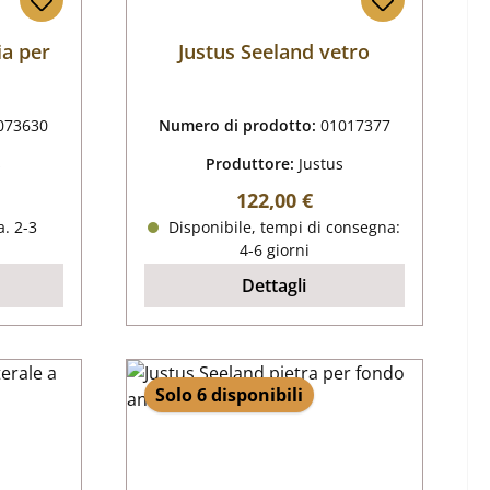
ia per
Justus Seeland vetro
073630
Numero di prodotto:
01017377
s
Produttore:
Justus
male:
Prezzo normale:
122,00 €
. 2-3
Disponibile, tempi di consegna:
4-6 giorni
Dettagli
Solo 6 disponibili