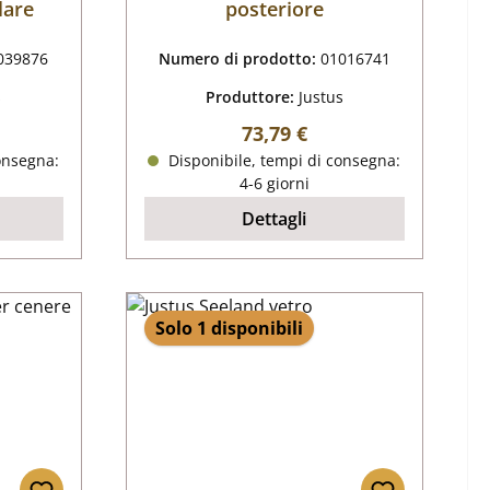
lare
posteriore
039876
Numero di prodotto:
01016741
s
Produttore:
Justus
male:
Prezzo normale:
73,79 €
onsegna:
Disponibile, tempi di consegna:
4-6 giorni
Dettagli
Solo 1 disponibili