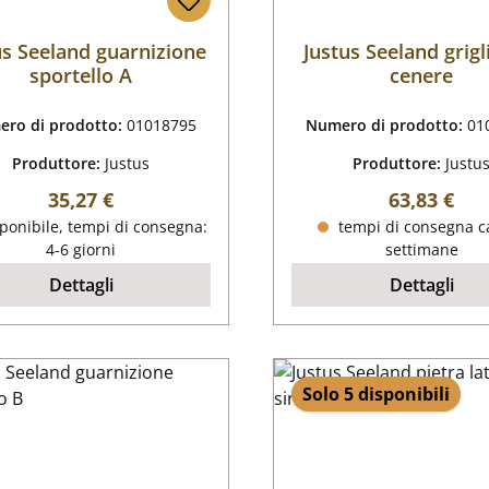
us Seeland guarnizione
Justus Seeland grigl
sportello A
cenere
ro di prodotto:
01018795
Numero di prodotto:
01
Produttore:
Justus
Produttore:
Justu
Prezzo normale:
Prezzo nor
35,27 €
63,83 €
ponibile, tempi di consegna:
tempi di consegna ca
4-6 giorni
settimane
Dettagli
Dettagli
Solo 5 disponibili