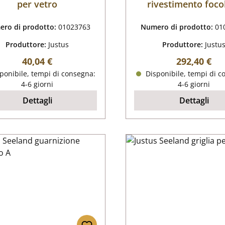
per vetro
rivestimento foco
ro di prodotto:
01023763
Numero di prodotto:
01
Produttore:
Justus
Produttore:
Justu
Prezzo normale:
Prezzo nor
40,04 €
292,40 €
ponibile, tempi di consegna:
Disponibile, tempi di c
4-6 giorni
4-6 giorni
Dettagli
Dettagli