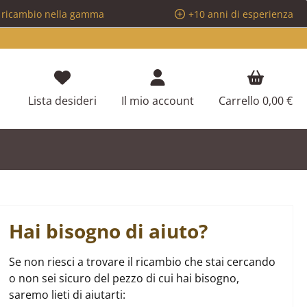
i ricambio nella gamma
+10 anni di esperienza
Hai 0 articoli nella lista dei desideri
Lista desideri
Il mio account
Carrello
0,00 €
Hai bisogno di aiuto?
Se non riesci a trovare il ricambio che stai cercando
o non sei sicuro del pezzo di cui hai bisogno,
saremo lieti di aiutarti: