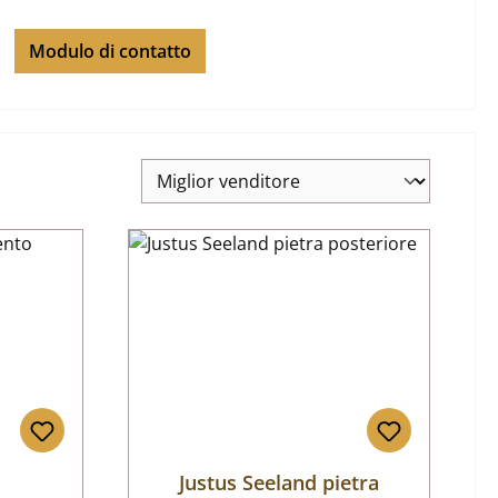
Modulo di contatto
d
Justus Seeland pietra