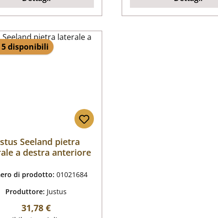
 5 disponibili
ustus Seeland pietra
rale a destra anteriore
ro di prodotto:
01021684
Produttore:
Justus
Prezzo normale:
31,78 €