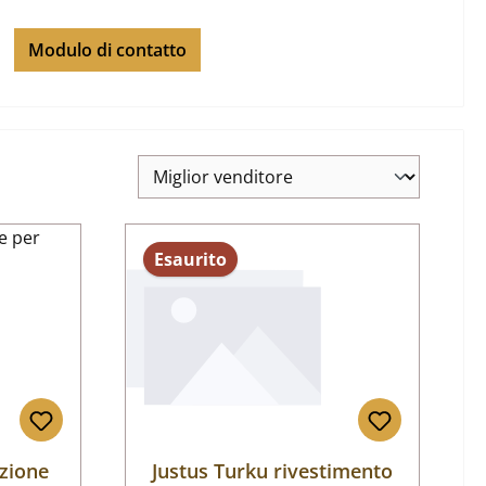
Modulo di contatto
Esaurito
izione
Justus Turku rivestimento