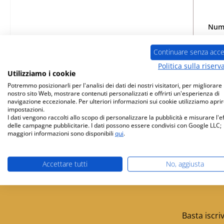
Nume
Continuare senza acce
Politica sulla riserv
Utilizziamo i cookie
Potremmo posizionarli per l'analisi dei dati dei nostri visitatori, per migliorare i
nostro sito Web, mostrare contenuti personalizzati e offrirti un'esperienza di
navigazione eccezionale. Per ulteriori informazioni sui cookie utilizziamo aprir
impostazioni.
I dati vengono raccolti allo scopo di personalizzare la pubblicità e misurare l'e
delle campagne pubblicitarie. I dati possono essere condivisi con Google LLC;
maggiori informazioni sono disponibili
qui
.
Spedizione gratuita da 449 €
Partner di ser
Accettare tutti
No, aggiusta
Basta iscri