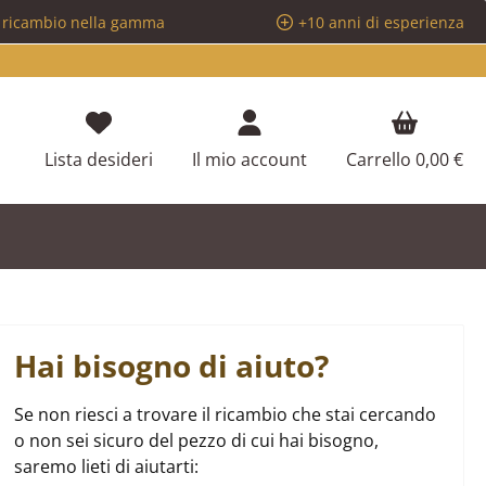
i ricambio nella gamma
+10 anni di esperienza
Hai 0 articoli nella lista dei desideri
Lista desideri
Il mio account
Carrello
0,00 €
Hai bisogno di aiuto?
Se non riesci a trovare il ricambio che stai cercando
o non sei sicuro del pezzo di cui hai bisogno,
saremo lieti di aiutarti: