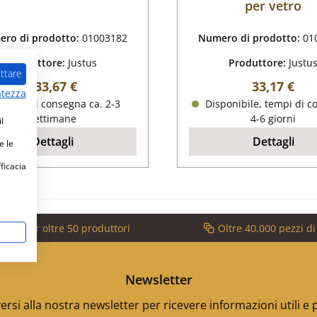
per vetro
ro di prodotto:
01003182
Numero di prodotto:
01
Produttore:
Justus
Produttore:
Justu
ttare
Prezzo normale:
Prezzo nor
133,67 €
33,17 €
atezza
tempi di consegna ca. 2-3
Disponibile, tempi di c
settimane
4-6 giorni
l
Dettagli
Dettagli
e le
fficacia
vizio per oltre 50 produttori
Oltre 40.000 pezzi d
Newsletter
versi alla nostra newsletter per ricevere informazioni utili e