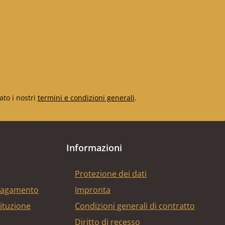
ato i nostri
termini e condizioni generali
.
Informazioni
Protezione dei dati
 pagamento
Impronta
tituzione
Condizioni generali di contratto
Diritto di recesso