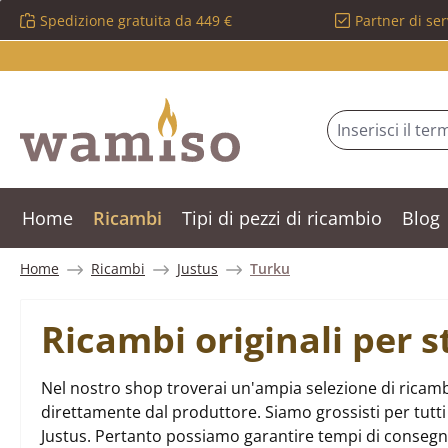
Spedizione gratuita da 449 €
Partner di ser
ssa al contenuto principale
Salta alla ricerca
Passa alla navigazione principale
Home
Ricambi
Tipi di pezzi di ricambio
Blog
Home
Ricambi
Justus
Turku
Ricambi originali per 
Nel nostro shop troverai un'ampia selezione di ricambi
direttamente dal produttore. Siamo grossisti per tutti i
Justus. Pertanto possiamo garantire tempi di consegn