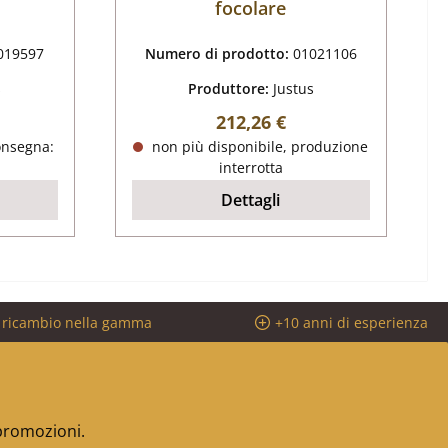
focolare
019597
Numero di prodotto:
01021106
s
Produttore:
Justus
male:
Prezzo normale:
212,26 €
onsegna:
non più disponibile, produzione
interrotta
Dettagli
i ricambio nella gamma
+10 anni di esperienza
 promozioni.