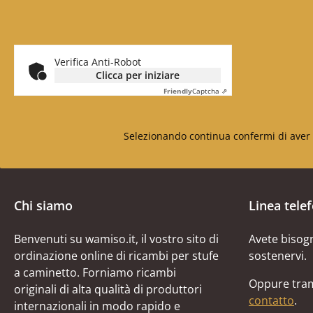
Verifica Anti-Robot
Clicca per iniziare
Friendly
Captcha ⇗
Selezionando continua confermi di aver 
Chi siamo
Linea tele
Benvenuti su wamiso.it, il vostro sito di
Avete bisogn
ordinazione online di ricambi per stufe
sostenervi.
a caminetto. Forniamo ricambi
Oppure tram
originali di alta qualità di produttori
contatto
.
internazionali in modo rapido e