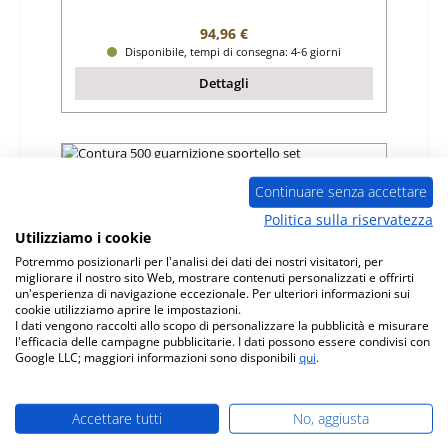
Prezzo normale:
94,96 €
Disponibile, tempi di consegna: 4-6 giorni
Dettagli
Continuare senza accettare
Politica sulla riservatezza
Utilizziamo i cookie
Potremmo posizionarli per l'analisi dei dati dei nostri visitatori, per
migliorare il nostro sito Web, mostrare contenuti personalizzati e offrirti
un'esperienza di navigazione eccezionale. Per ulteriori informazioni sui
cookie utilizziamo aprire le impostazioni.
I dati vengono raccolti allo scopo di personalizzare la pubblicità e misurare
l'efficacia delle campagne pubblicitarie. I dati possono essere condivisi con
Google LLC; maggiori informazioni sono disponibili
qui
.
Contura 500 guarnizione sportello set
Accettare tutti
No, aggiusta
Numero di prodotto:
01025446