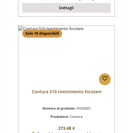
Dettagli
Solo 10 disponibili
Contura 510 rivestimento focolare
Numero di prodotto:
01025501
Produttore:
Contura
Prezzo normale:
273,48 €