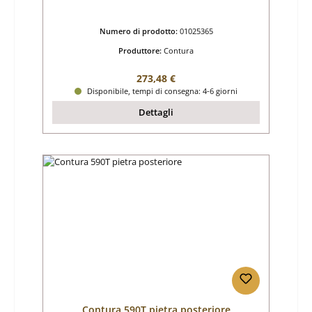
Numero di prodotto:
01025365
Produttore:
Contura
Prezzo normale:
273,48 €
Disponibile, tempi di consegna: 4-6 giorni
Dettagli
Contura 590T pietra posteriore