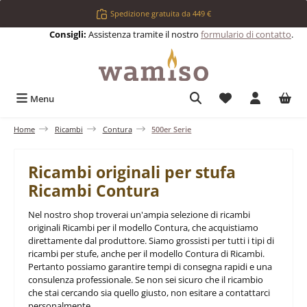
Passa al contenuto principale
Spedizione gratuita da 449 €
Consigli:
Assistenza tramite il nostro
formulario di contatto
.
Hai 0 articoli nell
Menu
Home
Ricambi
Contura
500er Serie
Ricambi originali per stufa
Ricambi Contura
Nel nostro shop troverai un'ampia selezione di ricambi
originali Ricambi per il modello Contura, che acquistiamo
direttamente dal produttore. Siamo grossisti per tutti i tipi di
ricambi per stufe, anche per il modello Contura di Ricambi.
Pertanto possiamo garantire tempi di consegna rapidi e una
consulenza professionale. Se non sei sicuro che il ricambio
che stai cercando sia quello giusto, non esitare a contattarci
personalmente.