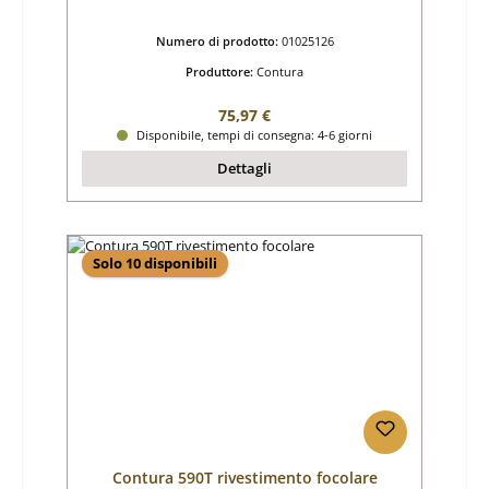
Numero di prodotto:
01025126
Produttore:
Contura
Prezzo normale:
75,97 €
Disponibile, tempi di consegna: 4-6 giorni
Dettagli
Solo 10 disponibili
Contura 590T rivestimento focolare