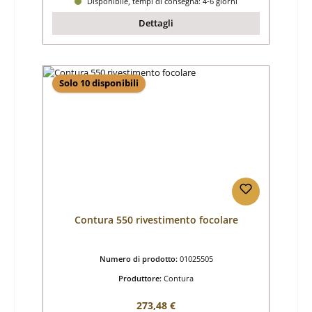
Disponibile, tempi di consegna: 4-6 giorni
Dettagli
Solo 10 disponibili
Contura 550 rivestimento focolare
Numero di prodotto:
01025505
Produttore:
Contura
Prezzo normale:
273,48 €