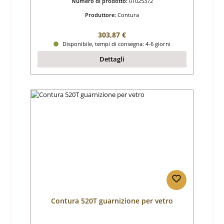
Numero di prodotto:
01025372
Produttore:
Contura
Prezzo normale:
303,87 €
Disponibile, tempi di consegna: 4-6 giorni
Dettagli
Contura 520T guarnizione per vetro