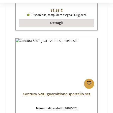
Produttore:
Contura
Prezzo normale:
81,53 €
Disponibile, tempi di consegna: 4-6 giorni
Dettagli
Contura 520T guarnizione sportello set
Numero di prodotto:
01025576