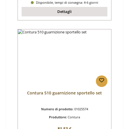
Disponibile, tempi di consegna: 4-6 giorni
Dettagli
Contura 510 guarnizione sportello set
Numero di prodotto:
01025574
Produttore:
Contura
Prezzo normale:
81,53 €