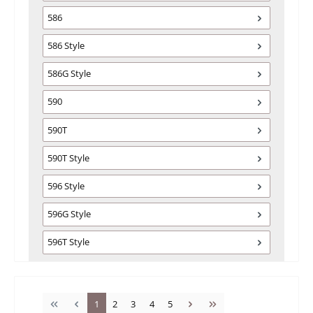
586
586 Style
586G Style
590
590T
590T Style
596 Style
596G Style
596T Style
Pagina
Pagina
Pagina
Pagina
Pagina
1
2
3
4
5