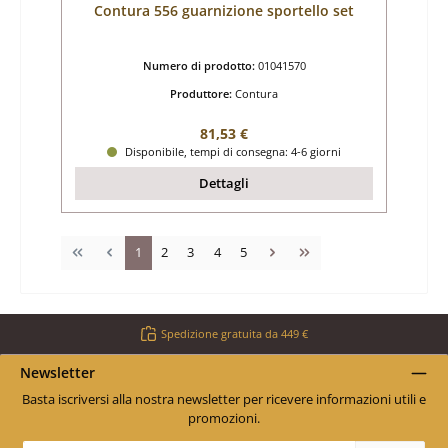
Contura 556 guarnizione sportello set
Numero di prodotto:
01041570
Produttore:
Contura
Prezzo normale:
81,53 €
Disponibile, tempi di consegna: 4-6 giorni
Dettagli
Pagina
Pagina
Pagina
Pagina
Pagina
1
2
3
4
5
Spedizione gratuita da 449 €
Newsletter
Basta iscriversi alla nostra newsletter per ricevere informazioni utili e
promozioni.