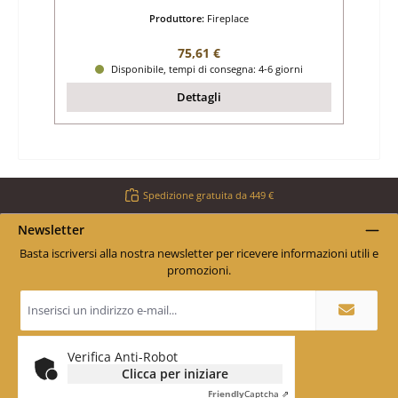
Produttore:
Fireplace
Prezzo normale:
75,61 €
Disponibile, tempi di consegna: 4-6 giorni
Dettagli
Spedizione gratuita da 449 €
Newsletter
Basta iscriversi alla nostra newsletter per ricevere informazioni utili e
promozioni.
Indirizzo
e-
mail
*
Verifica Anti-Robot
Clicca per iniziare
Friendly
Captcha ⇗