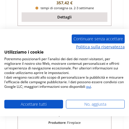
Prezzo normale:
357,42 €
tempi di consegna ca. 2-3 settimane
Dettagli
Continuare senza accettare
Politica sulla riservatezza
Utilizziamo i cookie
Potremmo posizionarli per l'analisi dei dati dei nostri visitatori, per
migliorare il nostro sito Web, mostrare contenuti personalizzati e offrirti
un'esperienza di navigazione eccezionale. Per ulteriori informazioni sui
cookie utilizziamo aprire le impostazioni.
I dati vengono raccolti allo scopo di personalizzare la pubblicità e misurare
l'efficacia delle campagne pubblicitarie. I dati possono essere condivisi con
Google LLC; maggiori informazioni sono disponibili
qui
.
Fireplace Twist supporto per vetro set
Accettare tutti
No, aggiusta
Numero di prodotto:
01025358
Produttore:
Fireplace