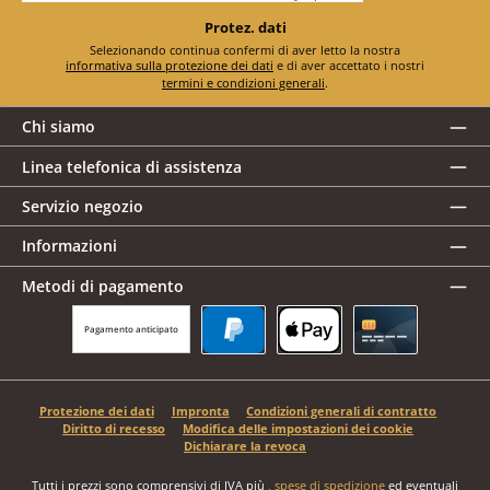
Protez. dati
Selezionando continua confermi di aver letto la nostra
informativa sulla protezione dei dati
e di aver accettato i nostri
termini e condizioni generali
.
Chi siamo
Linea telefonica di assistenza
Servizio negozio
Informazioni
Metodi di pagamento
Pagamento anticipato
PayPal
Apple Pay
Carta di credito
Protezione dei dati
Impronta
Condizioni generali di contratto
Diritto di recesso
Modifica delle impostazioni dei cookie
Dichiarare la revoca
Tutti i prezzi sono comprensivi di IVA più
, spese di spedizione
ed eventuali