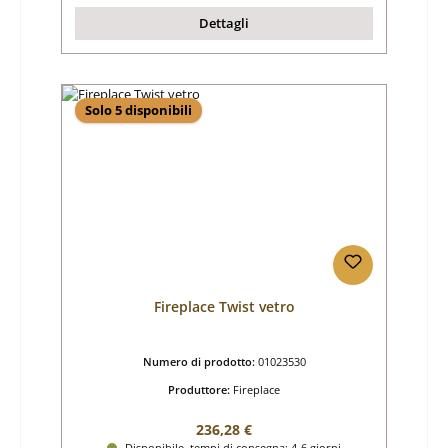
Dettagli
Solo 5 disponibili
Fireplace Twist vetro
Numero di prodotto:
01023530
Produttore:
Fireplace
Prezzo normale:
236,28 €
Disponibile, tempi di consegna: 4-6 giorni