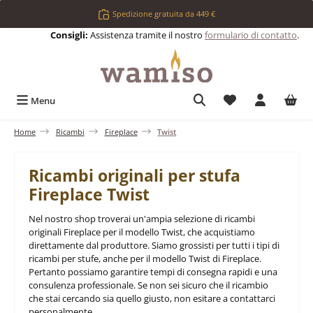
Passa al contenuto principale
Spedizione gratuita da 449 €
Consigli:
Assistenza tramite il nostro
formulario di contatto
.
Hai 0 articoli nell
Menu
Home
Ricambi
Fireplace
Twist
Ricambi originali per stufa
Fireplace Twist
Nel nostro shop troverai un'ampia selezione di ricambi
originali Fireplace per il modello Twist, che acquistiamo
direttamente dal produttore. Siamo grossisti per tutti i tipi di
ricambi per stufe, anche per il modello Twist di Fireplace.
Pertanto possiamo garantire tempi di consegna rapidi e una
consulenza professionale. Se non sei sicuro che il ricambio
che stai cercando sia quello giusto, non esitare a contattarci
personalmente.