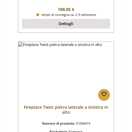
Prezzo normale:
100,05 €
tempi di consegna ca. 2-3 settimane
Dettagli
Fireplace Twist pietra laterale a sinistra in
alto
Numero di prodotto:
01046419
Produttore:
Fireplace