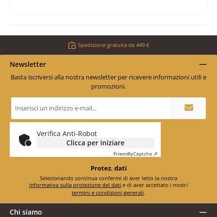
Spedizione gratuita da 449 €
Newsletter
Basta iscriversi alla nostra newsletter per ricevere informazioni utili e
promozioni.
Indirizzo
e-
mail
*
Verifica Anti-Robot
Clicca per iniziare
Friendly
Captcha ⇗
Protez. dati
Selezionando continua confermi di aver letto la nostra
informativa sulla protezione dei dati
e di aver accettato i nostri
termini e condizioni generali
.
Chi siamo