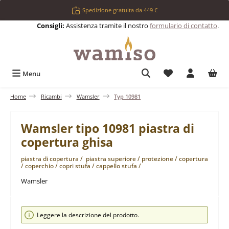
Passa al contenuto principale
Spedizione gratuita da 449 €
Consigli:
Assistenza tramite il nostro
formulario di contatto
.
Hai 0 articoli nell
Menu
Home
Ricambi
Wamsler
Typ 10981
Wamsler tipo 10981 piastra di
copertura ghisa
piastra di copertura / piastra superiore / protezione / copertura
/ coperchio / copri stufa / cappello stufa /
Wamsler
Salta la galleria di immagini
Leggere la descrizione del prodotto.