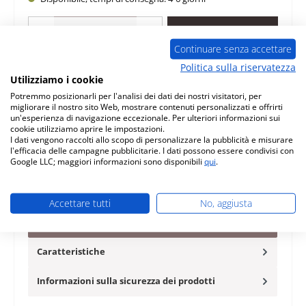
Quantità del prodotto: inserisci la quantità desiderata o usa i pulsanti per au
Nel carrello
Continuare senza accettare
Politica sulla riservatezza
Aggiungi alla lista desideri
Utilizziamo i cookie
Potremmo posizionarli per l'analisi dei dati dei nostri visitatori, per
Domanda sul prodotto
migliorare il nostro sito Web, mostrare contenuti personalizzati e offrirti
un'esperienza di navigazione eccezionale. Per ulteriori informazioni sui
cookie utilizziamo aprire le impostazioni.
I dati vengono raccolti allo scopo di personalizzare la pubblicità e misurare
l'efficacia delle campagne pubblicitarie. I dati possono essere condivisi con
Google LLC; maggiori informazioni sono disponibili
qui
.
Descrizione
originale piastra di copertura ghisa per stufa a legna
Accettare tutti
No, aggiusta
Wamsler tipo 10981 La struttura e il colore di questo
articolo poss…
Di più
Caratteristiche
Informazioni sulla sicurezza dei prodotti