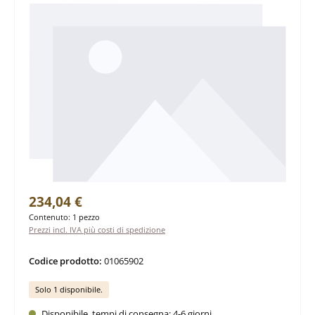
Prezzo normale:
234,04 €
Contenuto:
1 pezzo
Prezzi incl. IVA più costi di spedizione
Codice prodotto:
01065902
Solo 1 disponibile.
Disponibile, tempi di consegna: 4-6 giorni