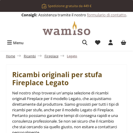
Passa al contenuto principale
Spedizione gratuita da 449 €
Consigli:
Assistenza tramite il nostro
formulario di contatto
.
Hai 0 articoli nell
Menu
Home
Ricambi
Fireplace
Legato
Ricambi originali per stufa
Fireplace Legato
Nel nostro shop troverai un'ampia selezione di ricambi
originali Fireplace per il modello Legato, che acquistiamo
direttamente dal produttore. Siamo grossisti per tutti i tipi di
ricambi per stufe, anche per il modello Legato di Fireplace.
Pertanto possiamo garantire tempi di consegna rapidi e una
consulenza professionale. Se non sei sicuro che il ricambio
che stai cercando sia quello giusto, non esitare a contattarci
personalmente.