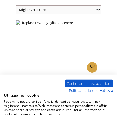
Fireplace Legato griglia per cenere
Continuare senza accettare
Politica sulla riservatezza
Numero di prodotto:
01022855
Utilizziamo i cookie
Produttore:
Fireplace
Potremmo posizionarli per l'analisi dei dati dei nostri visitatori, per
migliorare il nostro sito Web, mostrare contenuti personalizzati e offrirti
Prezzo normale:
un'esperienza di navigazione eccezionale. Per ulteriori informazioni sui
378,72 €
cookie utilizziamo aprire le impostazioni.
Disponibile, tempi di consegna: 4-6 giorni