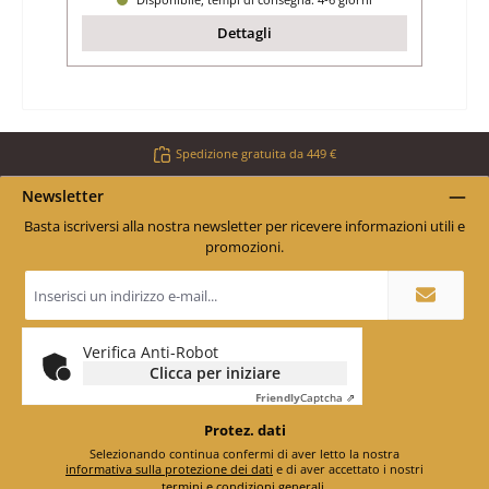
Dettagli
Spedizione gratuita da 449 €
Newsletter
Basta iscriversi alla nostra newsletter per ricevere informazioni utili e
promozioni.
Indirizzo
e-
mail
*
Verifica Anti-Robot
Clicca per iniziare
Friendly
Captcha ⇗
Protez. dati
Selezionando continua confermi di aver letto la nostra
informativa sulla protezione dei dati
e di aver accettato i nostri
termini e condizioni generali
.