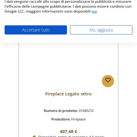
I dati vengono raccolti allo scopo di personalizzare la pubblicità e misurare
l'efficacia delle campagne pubblicitarie. I dati possono essere condivisi con
Dettagli
Google LLC; maggiori informazioni sono disponibili
qui
.
Accettare tutti
No, aggiusta
Solo 10 disponibili
Fireplace Legato vetro
Numero di prodotto:
01045210
Produttore:
Fireplace
Prezzo normale:
407,48 €
Disponibile, tempi di consegna: 4-6 giorni