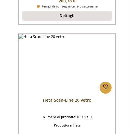
Prezzo normale:
203,78 €
tempi di consegna ca. 2-3 settimane
Dettagli
Heta Scan-Line 20 vetro
Numero di prodotto:
01059310
Produttore:
Heta