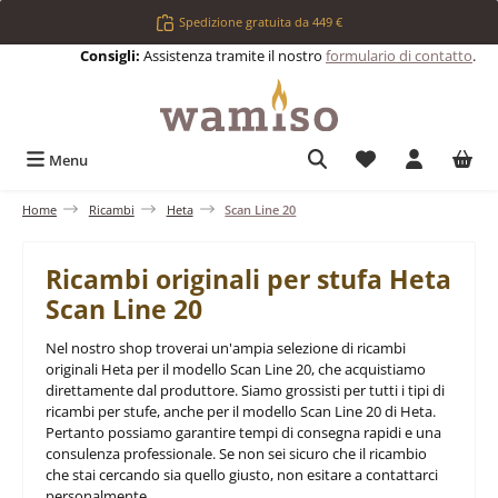
Passa al contenuto principale
Spedizione gratuita da 449 €
Consigli:
Assistenza tramite il nostro
formulario di contatto
.
Hai 0 articoli nell
Menu
Home
Ricambi
Heta
Scan Line 20
Ricambi originali per stufa Heta
Scan Line 20
Nel nostro shop troverai un'ampia selezione di ricambi
originali Heta per il modello Scan Line 20, che acquistiamo
direttamente dal produttore. Siamo grossisti per tutti i tipi di
ricambi per stufe, anche per il modello Scan Line 20 di Heta.
Pertanto possiamo garantire tempi di consegna rapidi e una
consulenza professionale. Se non sei sicuro che il ricambio
che stai cercando sia quello giusto, non esitare a contattarci
personalmente.