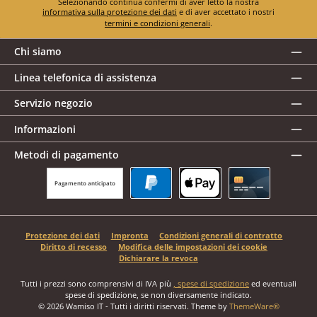
Selezionando continua confermi di aver letto la nostra
informativa sulla protezione dei dati
e di aver accettato i nostri
termini e condizioni generali
.
Chi siamo
Linea telefonica di assistenza
Servizio negozio
Informazioni
Metodi di pagamento
Pagamento anticipato
PayPal
Apple Pay
Carta di credito
Protezione dei dati
Impronta
Condizioni generali di contratto
Diritto di recesso
Modifica delle impostazioni dei cookie
Dichiarare la revoca
Tutti i prezzi sono comprensivi di IVA più
, spese di spedizione
ed eventuali
spese di spedizione, se non diversamente indicato.
© 2026 Wamiso IT - Tutti i diritti riservati. Theme by
ThemeWare®