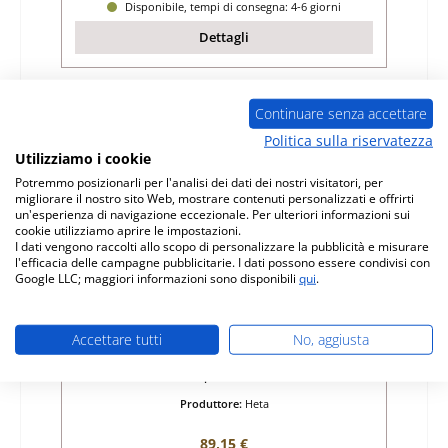
Disponibile, tempi di consegna: 4-6 giorni
Dettagli
Continuare senza accettare
Politica sulla riservatezza
Utilizziamo i cookie
Potremmo posizionarli per l'analisi dei dati dei nostri visitatori, per
migliorare il nostro sito Web, mostrare contenuti personalizzati e offrirti
un'esperienza di navigazione eccezionale. Per ulteriori informazioni sui
cookie utilizziamo aprire le impostazioni.
I dati vengono raccolti allo scopo di personalizzare la pubblicità e misurare
l'efficacia delle campagne pubblicitarie. I dati possono essere condivisi con
Google LLC; maggiori informazioni sono disponibili
qui
.
Heta Scan-Line 20 guarnizione sportello
set
Accettare tutti
No, aggiusta
Numero di prodotto:
01033950
Produttore:
Heta
Prezzo normale:
89,15 €