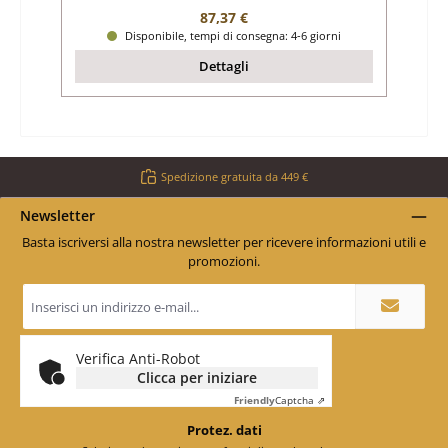
Prezzo normale:
87,37 €
Disponibile, tempi di consegna: 4-6 giorni
Dettagli
Spedizione gratuita da 449 €
Newsletter
Basta iscriversi alla nostra newsletter per ricevere informazioni utili e
promozioni.
Indirizzo
e-
mail
*
Verifica Anti-Robot
Clicca per iniziare
Friendly
Captcha ⇗
Protez. dati