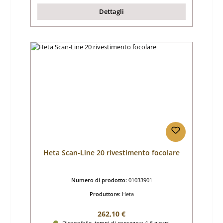
Dettagli
Heta Scan-Line 20 rivestimento focolare
Numero di prodotto:
01033901
Produttore:
Heta
Prezzo normale:
262,10 €
Disponibile, tempi di consegna: 4-6 giorni