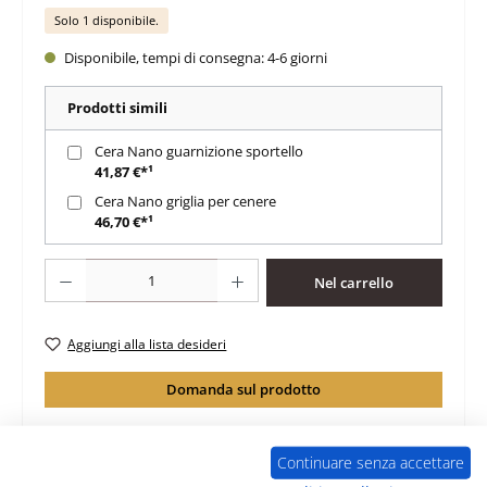
Solo 1 disponibile.
Disponibile, tempi di consegna: 4-6 giorni
Prodotti simili
Cera Nano guarnizione sportello
41,87 €*¹
Cera Nano griglia per cenere
46,70 €*¹
Quantità del prodotto: inserisci la quantità desiderata o usa i pulsanti per au
Nel carrello
Aggiungi alla lista desideri
Domanda sul prodotto
Continuare senza accettare