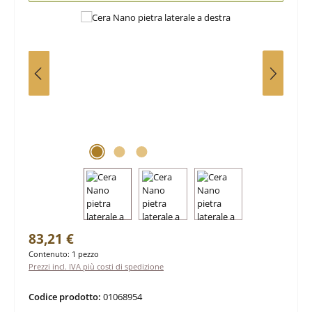
Prezzo normale:
83,21 €
Contenuto:
1 pezzo
Prezzi incl. IVA più costi di spedizione
Codice prodotto:
01068954