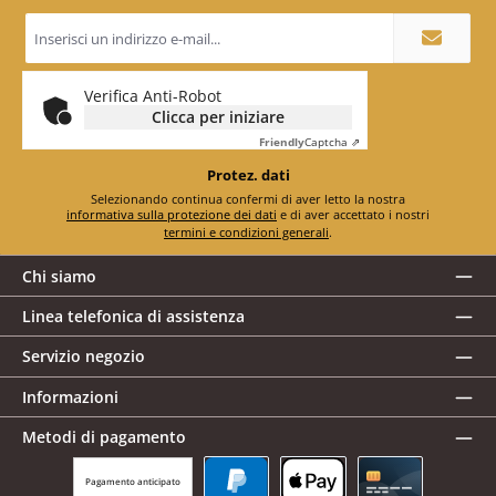
Indirizzo
e-
mail
*
Verifica Anti-Robot
Clicca per iniziare
Friendly
Captcha ⇗
Protez. dati
Selezionando continua confermi di aver letto la nostra
informativa sulla protezione dei dati
e di aver accettato i nostri
termini e condizioni generali
.
Chi siamo
Linea telefonica di assistenza
Servizio negozio
Informazioni
Metodi di pagamento
Pagamento anticipato