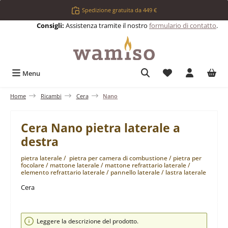
Passa al contenuto principale
Spedizione gratuita da 449 €
Consigli:
Assistenza tramite il nostro
formulario di contatto
.
Hai 0 articoli nell
Menu
Home
Ricambi
Cera
Nano
Cera Nano pietra laterale a
destra
pietra laterale / pietra per camera di combustione / pietra per
focolare / mattone laterale / mattone refrattario laterale /
elemento refrattario laterale / pannello laterale / lastra laterale
Cera
Salta la galleria di immagini
Leggere la descrizione del prodotto.