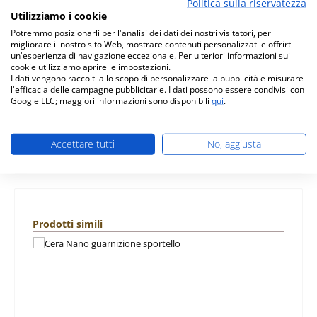
Politica sulla riservatezza
Utilizziamo i cookie
Descrizione
Potremmo posizionarli per l'analisi dei dati dei nostri visitatori, per
originale pietra laterale a destra per stufa a legna Cera
migliorare il nostro sito Web, mostrare contenuti personalizzati e offrirti
Nano Cera Nano pietra laterale a destra dati chiave:
un'esperienza di navigazione eccezionale. Per ulteriori informazioni sui
pietra per…
Di più
cookie utilizziamo aprire le impostazioni.
I dati vengono raccolti allo scopo di personalizzare la pubblicità e misurare
l'efficacia delle campagne pubblicitarie. I dati possono essere condivisi con
Caratteristiche
Google LLC; maggiori informazioni sono disponibili
qui
.
Informazioni sulla sicurezza dei prodotti
Accettare tutti
No, aggiusta
Salta la galleria dei prodotti
Prodotti simili