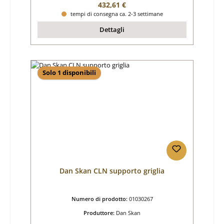
Prezzo normale:
432,61 €
tempi di consegna ca. 2-3 settimane
Dettagli
Solo 1 disponibili
Dan Skan CLN supporto griglia
Numero di prodotto:
01030267
Produttore:
Dan Skan