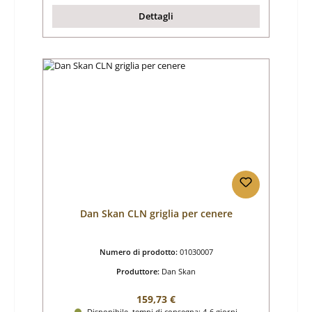
Dettagli
Dan Skan CLN griglia per cenere
Numero di prodotto:
01030007
Produttore:
Dan Skan
Prezzo normale:
159,73 €
Disponibile, tempi di consegna: 4-6 giorni