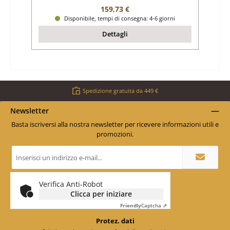
Prezzo normale:
159,73 €
Disponibile, tempi di consegna: 4-6 giorni
Dettagli
Spedizione gratuita da 449 €
Newsletter
Basta iscriversi alla nostra newsletter per ricevere informazioni utili e
promozioni.
Indirizzo
e-
mail
*
Verifica Anti-Robot
Clicca per iniziare
Friendly
Captcha ⇗
Protez. dati