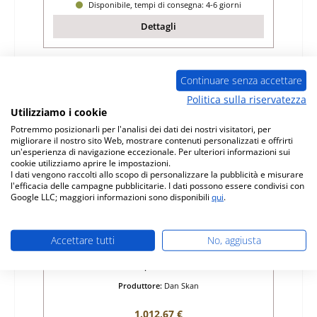
Disponibile, tempi di consegna: 4-6 giorni
Dettagli
Continuare senza accettare
Politica sulla riservatezza
Utilizziamo i cookie
Potremmo posizionarli per l'analisi dei dati dei nostri visitatori, per
migliorare il nostro sito Web, mostrare contenuti personalizzati e offrirti
un'esperienza di navigazione eccezionale. Per ulteriori informazioni sui
cookie utilizziamo aprire le impostazioni.
I dati vengono raccolti allo scopo di personalizzare la pubblicità e misurare
l'efficacia delle campagne pubblicitarie. I dati possono essere condivisi con
Google LLC; maggiori informazioni sono disponibili
qui
.
Dan Skan CLN vetro anteriore a destra
Accettare tutti
No, aggiusta
Numero di prodotto:
01009266
Produttore:
Dan Skan
Prezzo normale:
1.012,67 €