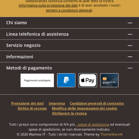
Selezionando continua confermi di aver letto la nostra
informativa sulla protezione dei dati
e di aver accettato i nostri
termini e condizioni generali
.
Chi siamo
Linea telefonica di assistenza
Servizio negozio
Informazioni
Metodi di pagamento
Pagamento anticipato
PayPal
Apple Pay
Carta di credito
Protezione dei dati
Impronta
Condizioni generali di contratto
Diritto di recesso
Modifica delle impostazioni dei cookie
Dichiarare la revoca
Tutti i prezzi sono comprensivi di IVA più
, spese di spedizione
ed eventuali
spese di spedizione, se non diversamente indicato.
© 2026 Wamiso IT - Tutti i diritti riservati. Theme by
ThemeWare®