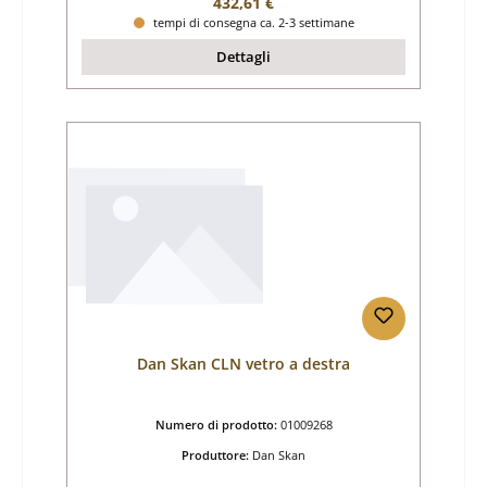
Prezzo normale:
432,61 €
tempi di consegna ca. 2-3 settimane
Dettagli
Dan Skan CLN vetro a destra
Numero di prodotto:
01009268
Produttore:
Dan Skan