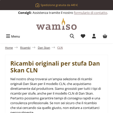
Passa al contenuto principale
Spedizione gratuita da 449 €
Consigli:
Assistenza tramite il nostro
formulario di contatto
.
Hai 0 articoli nell
Menu
Home
Ricambi
Dan Skan
CLN
Ricambi originali per stufa Dan
Skan CLN
Nel nostro shop troverai un'ampia selezione di ricambi
originali Dan Skan per il modello CLN, che acquistiamo
direttamente dal produttore. Siamo grossisti per tutti i tipi di
ricambi per stufe, anche per il modello CLN di Dan Skan.
Pertanto possiamo garantire tempi di consegna rapidi e una
consulenza professionale. Se non sei sicuro che il ricambio
che stai cercando sia quello giusto, non esitare a contattarci
personalmente.