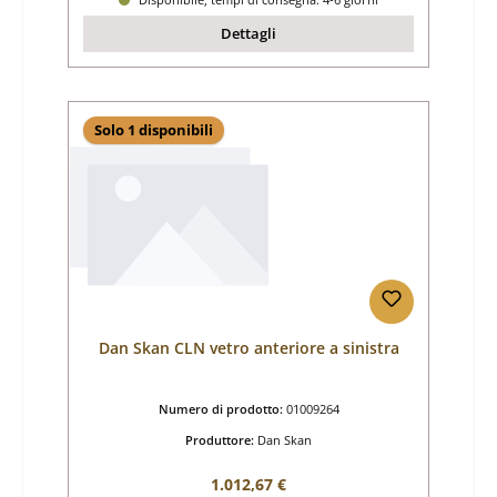
Dettagli
Solo 1 disponibili
Dan Skan CLN vetro anteriore a sinistra
Numero di prodotto:
01009264
Produttore:
Dan Skan
Prezzo normale:
1.012,67 €