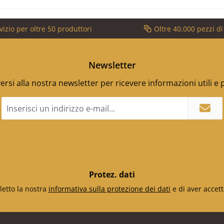
vizio per oltre 50 produttori
Oltre 40.000 pezzi d
Newsletter
versi alla nostra newsletter per ricevere informazioni utili e
Indirizzo
e-
mail
*
Protez. dati
letto la nostra
informativa sulla protezione dei dati
e di aver accett