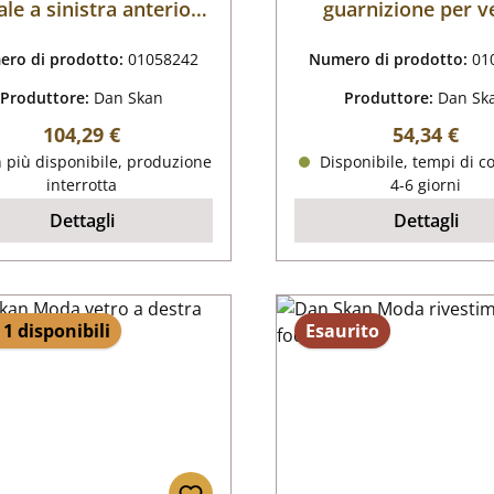
ale a sinistra anteriore
guarnizione per v
B
ro di prodotto:
01058242
Numero di prodotto:
01
Produttore:
Dan Skan
Produttore:
Dan Sk
Prezzo normale:
Prezzo nor
104,29 €
54,34 €
 più disponibile, produzione
Disponibile, tempi di c
interrotta
4-6 giorni
Dettagli
Dettagli
 1 disponibili
Esaurito