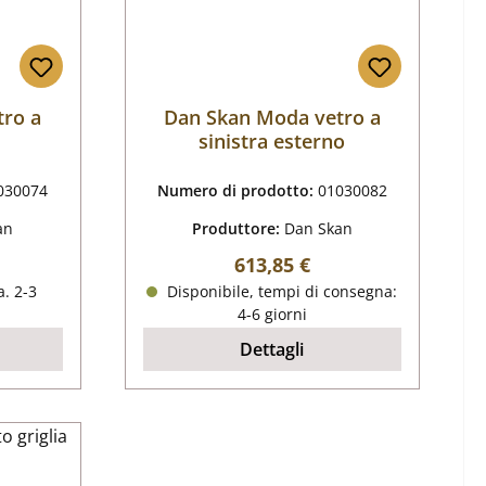
tro a
Dan Skan Moda vetro a
sinistra esterno
030074
Numero di prodotto:
01030082
an
Produttore:
Dan Skan
male:
Prezzo normale:
613,85 €
. 2-3
Disponibile, tempi di consegna:
4-6 giorni
Dettagli