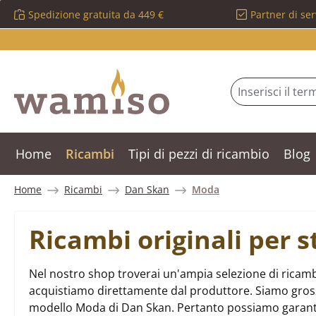
Spedizione gratuita da 449 €
Partner di ser
ssa al contenuto principale
Salta alla ricerca
Passa alla navigazione principale
Home
Ricambi
Tipi di pezzi di ricambio
Blog
Home
Ricambi
Dan Skan
Moda
Ricambi originali per
Nel nostro shop troverai un'ampia selezione di ricamb
acquistiamo direttamente dal produttore. Siamo grossist
modello Moda di Dan Skan. Pertanto possiamo garanti