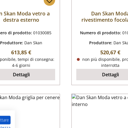
n Skan Moda vetro a
Dan Skan Mod
destra esterno
rivestimento focol
ro di prodotto:
01030085
Numero di prodotto:
01
Produttore:
Dan Skan
Produttore:
Dan Sk
Prezzo normale:
Prezzo nor
613,85 €
520,67 €
ponibile, tempi di consegna:
non più disponibile, pr
4-6 giorni
interrotta
Dettagli
Dettagli
ttare
atezza