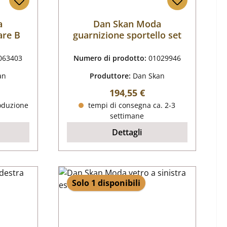
a
Dan Skan Moda
are B
guarnizione sportello set
063403
Numero di prodotto:
01029946
an
Produttore:
Dan Skan
male:
Prezzo normale:
194,55 €
oduzione
tempi di consegna ca. 2-3
settimane
Dettagli
Solo 1 disponibili