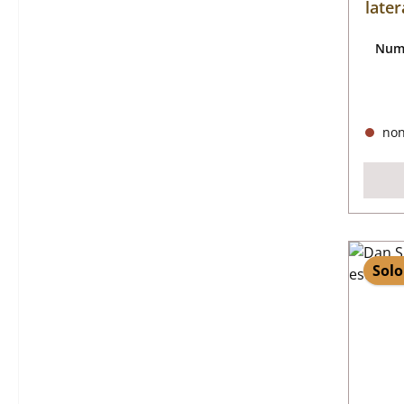
later
Nume
non
Solo