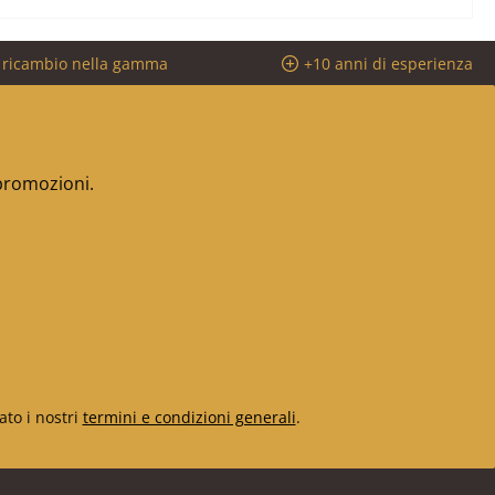
i ricambio nella gamma
+10 anni di esperienza
 promozioni.
ato i nostri
termini e condizioni generali
.