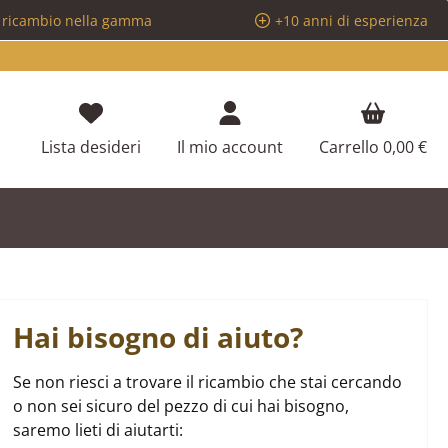
i ricambio nella gamma
+10 anni di esperienza
Hai 0 articoli nella lista dei desideri
Lista desideri
Il mio account
Carrello
0,00 €
Hai bisogno di aiuto?
Se non riesci a trovare il ricambio che stai cercando
o non sei sicuro del pezzo di cui hai bisogno,
saremo lieti di aiutarti: