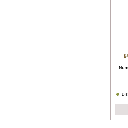
g
Nume
Dis