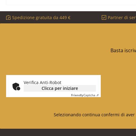
Spedizione gratuita da 449 €
Partner di ser
Basta iscri
Verifica Anti-Robot
Clicca per iniziare
Friendly
Captcha ⇗
Selezionando continua confermi di aver 