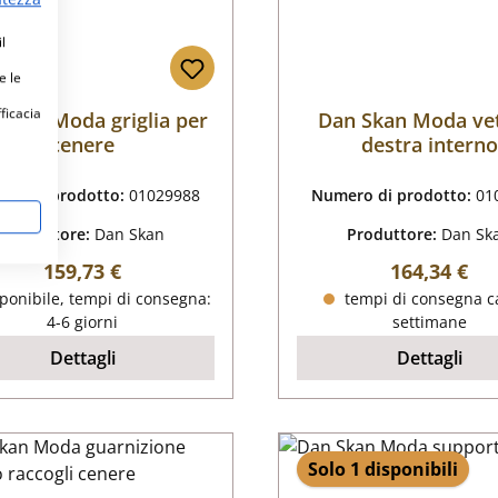
l
e le
fficacia
Skan Moda griglia per
Dan Skan Moda ve
cenere
destra interno
ro di prodotto:
01029988
Numero di prodotto:
01
Produttore:
Dan Skan
Produttore:
Dan Sk
Prezzo normale:
Prezzo nor
159,73 €
164,34 €
ponibile, tempi di consegna:
tempi di consegna ca
4-6 giorni
settimane
Dettagli
Dettagli
Solo 1 disponibili