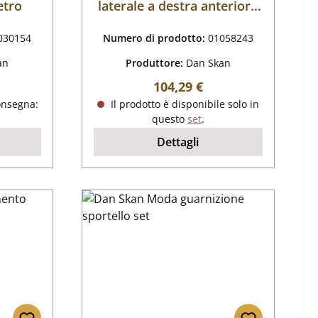
etro
laterale a destra anteriore
B
030154
Numero di prodotto:
01058243
an
Produttore:
Dan Skan
male:
Prezzo normale:
104,29 €
onsegna:
Il prodotto è disponibile solo in
questo
set
.
Dettagli