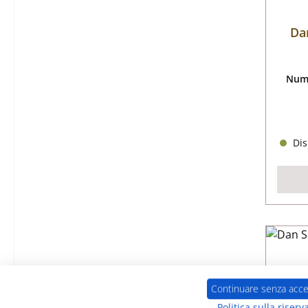
Da
Nume
Dis
Continuare senza acce
Politica sulla riserv