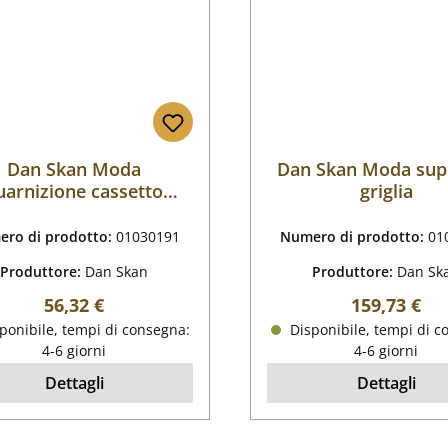
Dan Skan Moda
Dan Skan Moda sup
uarnizione cassetto
griglia
raccogli cenere
ro di prodotto:
01030191
Numero di prodotto:
01
Produttore:
Dan Skan
Produttore:
Dan Sk
Prezzo normale:
Prezzo nor
56,32 €
159,73 €
ponibile, tempi di consegna:
Disponibile, tempi di c
4-6 giorni
4-6 giorni
Dettagli
Dettagli