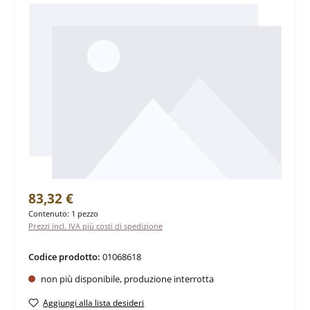
Prezzo normale:
83,32 €
Contenuto:
1 pezzo
Prezzi incl. IVA più costi di spedizione
Codice prodotto:
01068618
non più disponibile, produzione interrotta
Aggiungi alla lista desideri