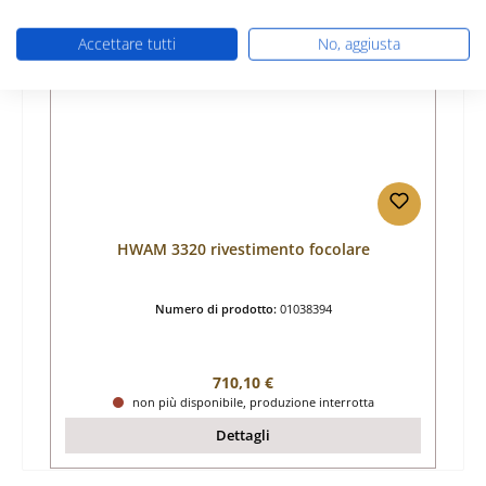
Esaurito
Accettare tutti
No, aggiusta
HWAM 3320 rivestimento focolare
Numero di prodotto:
01038394
Prezzo normale:
710,10 €
non più disponibile, produzione interrotta
Dettagli