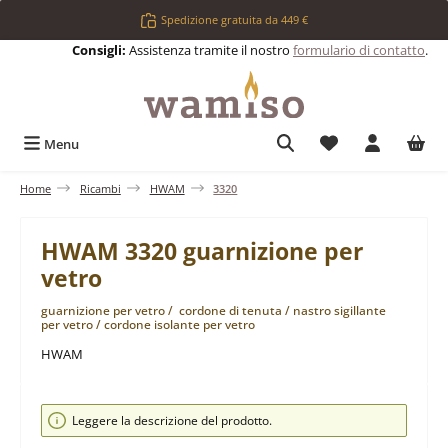
Passa al contenuto principale
Spedizione gratuita da 449 €
Consigli:
Assistenza tramite il nostro
formulario di contatto
.
Hai 0 articoli nell
Menu
Home
Ricambi
HWAM
3320
HWAM 3320 guarnizione per
vetro
guarnizione per vetro / cordone di tenuta / nastro sigillante
per vetro / cordone isolante per vetro
HWAM
Salta la galleria di immagini
Leggere la descrizione del prodotto.