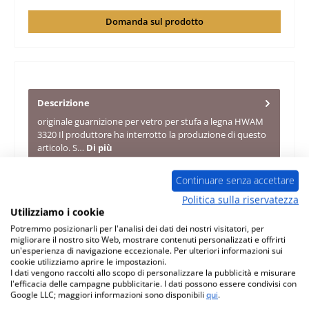
Domanda sul prodotto
Descrizione
originale guarnizione per vetro per stufa a legna HWAM
3320 Il produttore ha interrotto la produzione di questo
articolo. S…
Di più
Caratteristiche
Continuare senza accettare
Politica sulla riservatezza
Informazioni sulla sicurezza dei prodotti
Utilizziamo i cookie
Potremmo posizionarli per l'analisi dei dati dei nostri visitatori, per
migliorare il nostro sito Web, mostrare contenuti personalizzati e offrirti
un'esperienza di navigazione eccezionale. Per ulteriori informazioni sui
cookie utilizziamo aprire le impostazioni.
I dati vengono raccolti allo scopo di personalizzare la pubblicità e misurare
l'efficacia delle campagne pubblicitarie. I dati possono essere condivisi con
Google LLC; maggiori informazioni sono disponibili
qui
.
Salta la galleria dei prodotti
Prodotti simili