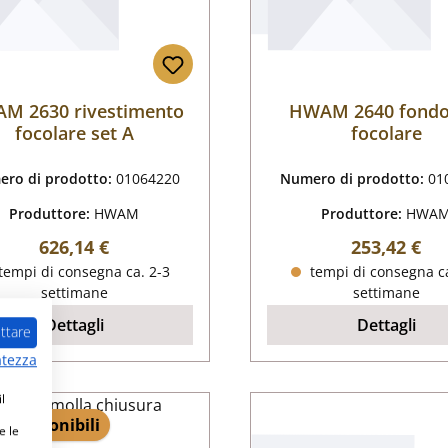
M 2630 rivestimento
HWAM 2640 fondo
focolare set A
focolare
ro di prodotto:
01064220
Numero di prodotto:
01
Produttore:
HWAM
Produttore:
HWA
Prezzo normale:
Prezzo nor
626,14 €
253,42 €
tempi di consegna ca. 2-3
tempi di consegna ca
settimane
settimane
Dettagli
Dettagli
ttare
atezza
l
 2 disponibili
e le