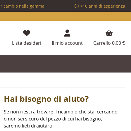
i ricambio nella gamma
+10 anni di esperienza
Hai 0 articoli nella lista dei desideri
Lista desideri
Il mio account
Carrello
0,00 €
Hai bisogno di aiuto?
Se non riesci a trovare il ricambio che stai cercando
o non sei sicuro del pezzo di cui hai bisogno,
saremo lieti di aiutarti: