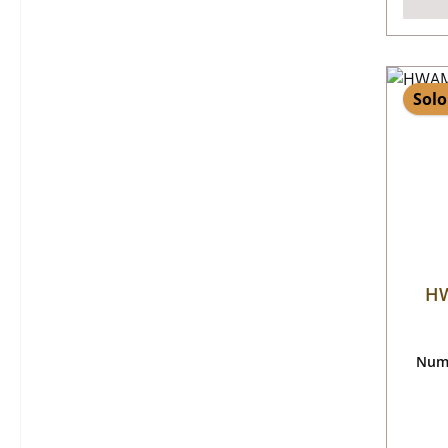
Solo
HW
Nume