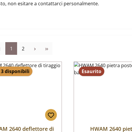
usto, non esitare a contattarci personalmente.
Pagina
Pagina
1
2
 3 disponibili
Esaurito
M 2640 deflettore di
HWAM 2640 piet