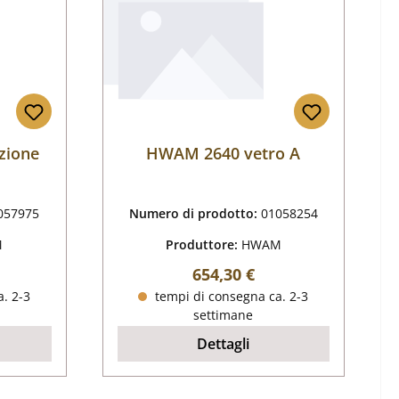
zione
HWAM 2640 vetro A
057975
Numero di prodotto:
01058254
M
Produttore:
HWAM
male:
Prezzo normale:
654,30 €
. 2-3
tempi di consegna ca. 2-3
settimane
Dettagli