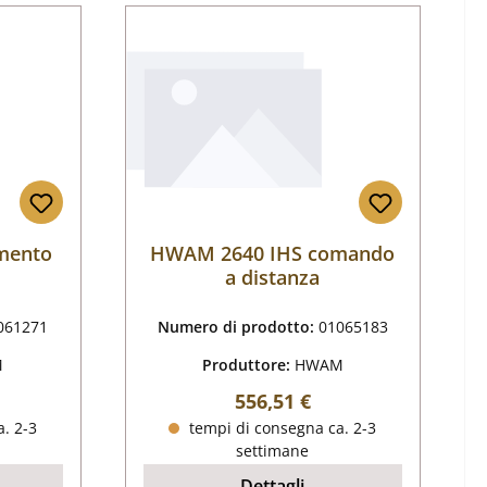
mento
HWAM 2640 IHS comando
a distanza
061271
Numero di prodotto:
01065183
M
Produttore:
HWAM
male:
Prezzo normale:
556,51 €
. 2-3
tempi di consegna ca. 2-3
settimane
Dettagli