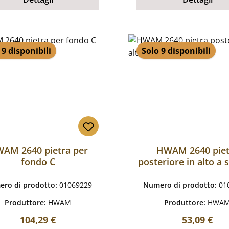
 9 disponibili
Solo 9 disponibili
AM 2640 pietra per
HWAM 2640 piet
fondo C
posteriore in alto a s
C
ro di prodotto:
01069229
Numero di prodotto:
01
Produttore:
HWAM
Produttore:
HWA
Prezzo normale:
Prezzo nor
104,29 €
53,09 €