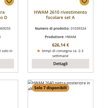
ra
HWAM 2610 rivestimento
so D
focolare set A
069255
Numero di prodotto:
01039324
M
Produttore:
HWAM
male:
Prezzo normale:
626,14 €
e solo in
tempi di consegna ca. 2-3
settimane
Dettagli
Solo 7 disponibili