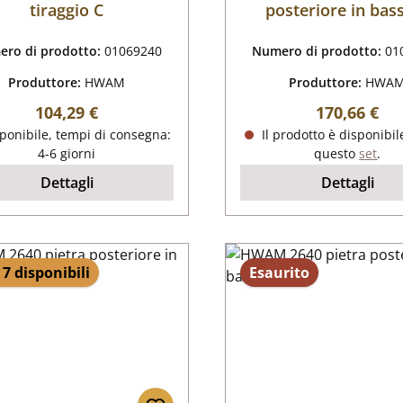
tiraggio C
posteriore in bas
ro di prodotto:
01069240
Numero di prodotto:
01
Produttore:
HWAM
Produttore:
HWA
Prezzo normale:
Prezzo nor
104,29 €
170,66 €
ponibile, tempi di consegna:
Il prodotto è disponibil
4-6 giorni
questo
set
.
Dettagli
Dettagli
 7 disponibili
Esaurito