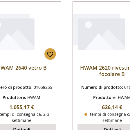
WAM 2640 vetro B
HWAM 2620 rivesti
focolare B
ro di prodotto:
01058255
Numero di prodotto:
01
Produttore:
HWAM
Produttore:
HWA
Prezzo normale:
Prezzo nor
1.055,17 €
626,14 €
tempi di consegna ca. 2-3
tempi di consegna ca
settimane
settimane
Dettagli
Dettagli