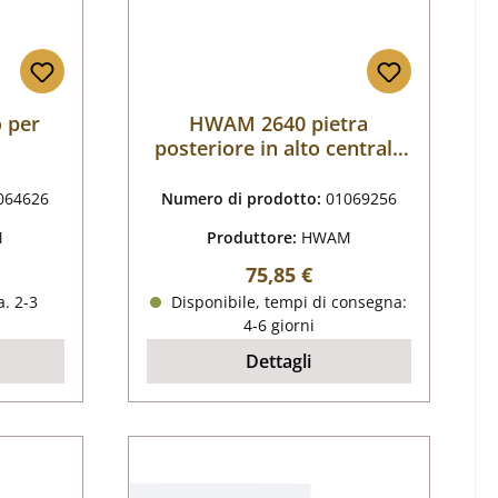
 per
HWAM 2640 pietra
posteriore in alto centrale
D
064626
Numero di prodotto:
01069256
M
Produttore:
HWAM
male:
Prezzo normale:
75,85 €
. 2-3
Disponibile, tempi di consegna:
4-6 giorni
Dettagli