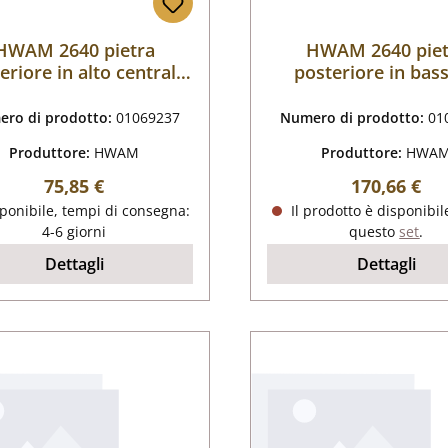
HWAM 2640 pietra
HWAM 2640 piet
eriore in alto centrale
posteriore in bas
C
ro di prodotto:
01069237
Numero di prodotto:
01
Produttore:
HWAM
Produttore:
HWA
Prezzo normale:
Prezzo nor
75,85 €
170,66 €
ponibile, tempi di consegna:
Il prodotto è disponibil
4-6 giorni
questo
set
.
Dettagli
Dettagli