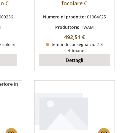
so C
focolare C
069236
Numero di prodotto:
01064625
M
Produttore:
HWAM
male:
Prezzo normale:
492,51 €
e solo in
tempi di consegna ca. 2-3
settimane
Dettagli