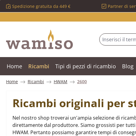
Spedizione gratuita da 449 €
Partner di ser
ssa al contenuto principale
Salta alla ricerca
Passa alla navigazione principale
Home
Ricambi
Tipi di pezzi di ricambio
Blog
Home
Ricambi
HWAM
2600
Ricambi originali per
Nel nostro shop troverai un'ampia selezione di ricam
direttamente dal produttore. Siamo grossisti per tutti i
HWAM. Pertanto possiamo garantire tempi di consegna