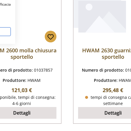
fficacia
 2600 molla chiusura
HWAM 2630 guarni
sportello
sportello
ro di prodotto:
01037857
Numero di prodotto:
01
Produttore:
HWAM
Produttore:
HWA
Prezzo normale:
Prezzo nor
121,03 €
295,48 €
ponibile, tempi di consegna:
tempi di consegna ca
4-6 giorni
settimane
Dettagli
Dettagli