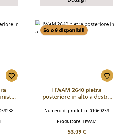
Solo 9 disponibili
ra
HWAM 2640 pietra
inistra
posteriore in alto a destra
C
069238
Numero di prodotto:
01069239
M
Produttore:
HWAM
male:
Prezzo normale:
53,09 €