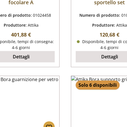
focolare A
sportello set
ro di prodotto:
01024458
Numero di prodotto:
01
Produttore:
Attika
Produttore:
Attika
Prezzo normale:
Prezzo nor
401,88 €
120,68 €
ponibile, tempi di consegna:
Disponibile, tempi di c
4-6 giorni
4-6 giorni
Dettagli
Dettagli
Solo 6 disponibili