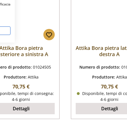
fficacia
Attika Bora pietra
Attika Bora pietra la
steriore a sinistra A
destra A
ro di prodotto:
01024505
Numero di prodotto:
01
Produttore:
Attika
Produttore:
Attika
Prezzo normale:
Prezzo nor
70,75 €
70,75 €
ponibile, tempi di consegna:
Disponibile, tempi di c
4-6 giorni
4-6 giorni
Dettagli
Dettagli