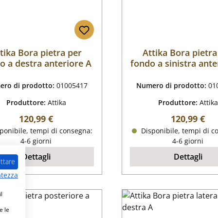
tika Bora pietra per
Attika Bora pietra
o a destra anteriore A
fondo a sinistra ante
ro di prodotto:
01005417
Numero di prodotto:
01
Produttore:
Attika
Produttore:
Attika
Prezzo normale:
Prezzo nor
120,99 €
120,99 €
ponibile, tempi di consegna:
Disponibile, tempi di c
4-6 giorni
4-6 giorni
Dettagli
Dettagli
ttare
atezza
l
e le