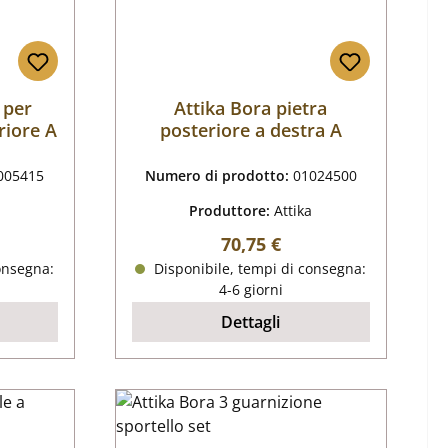
 per
Attika Bora pietra
riore A
posteriore a destra A
005415
Numero di prodotto:
01024500
Produttore:
Attika
male:
Prezzo normale:
70,75 €
onsegna:
Disponibile, tempi di consegna:
4-6 giorni
Dettagli