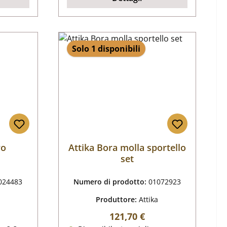
Solo 1 disponibili
ro
Attika Bora molla sportello
set
024483
Numero di prodotto:
01072923
Produttore:
Attika
male:
Prezzo normale:
121,70 €