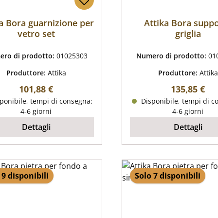
a Bora guarnizione per
Attika Bora supp
vetro set
griglia
ro di prodotto:
01025303
Numero di prodotto:
01
Produttore:
Attika
Produttore:
Attika
Prezzo normale:
Prezzo nor
101,88 €
135,85 €
ponibile, tempi di consegna:
Disponibile, tempi di c
4-6 giorni
4-6 giorni
Dettagli
Dettagli
 9 disponibili
Solo 7 disponibili