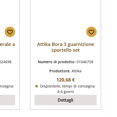
terale a
Attika Bora 3 guarnizione
sportello set
024698
Numero di prodotto:
01046758
Produttore:
Attika
male:
Prezzo normale:
120,68 €
onsegna:
Disponibile, tempi di consegna:
4-6 giorni
Dettagli