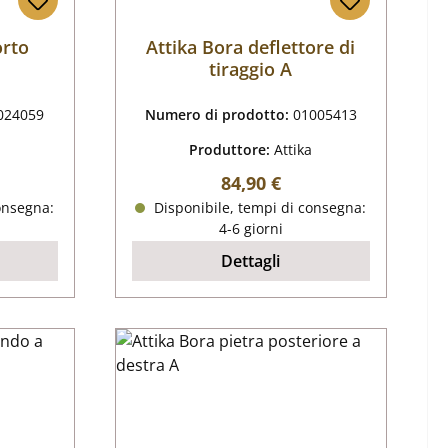
orto
Attika Bora deflettore di
tiraggio A
024059
Numero di prodotto:
01005413
Produttore:
Attika
male:
Prezzo normale:
84,90 €
onsegna:
Disponibile, tempi di consegna:
4-6 giorni
Dettagli