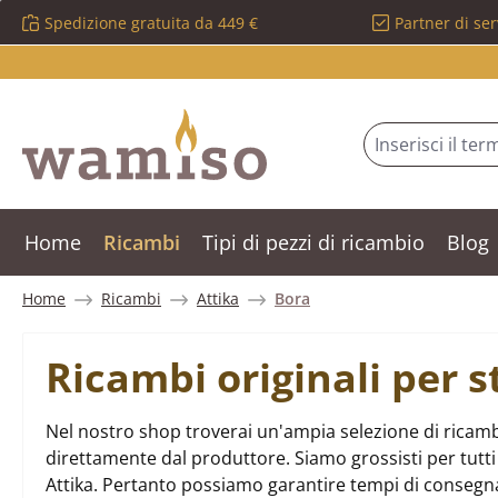
Spedizione gratuita da 449 €
Partner di ser
ssa al contenuto principale
Salta alla ricerca
Passa alla navigazione principale
Home
Ricambi
Tipi di pezzi di ricambio
Blog
Home
Ricambi
Attika
Bora
Ricambi originali per s
Nel nostro shop troverai un'ampia selezione di ricambi
direttamente dal produttore. Siamo grossisti per tutti i
Attika. Pertanto possiamo garantire tempi di consegna