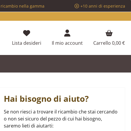
i ricambio nella gamma
+10 anni di esperienza
Hai 0 articoli nella lista dei desideri
Lista desideri
Il mio account
Carrello
0,00 €
Hai bisogno di aiuto?
Se non riesci a trovare il ricambio che stai cercando
o non sei sicuro del pezzo di cui hai bisogno,
saremo lieti di aiutarti: