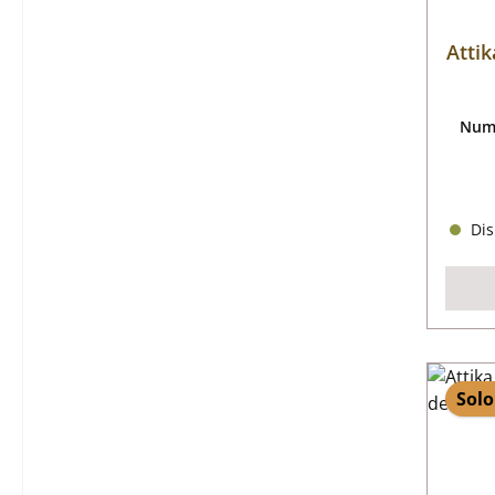
Attik
Nume
Dis
Solo