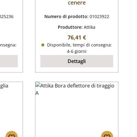
cenere
025236
Numero di prodotto:
01023922
Produttore:
Attika
male:
Prezzo normale:
76,41 €
onsegna:
Disponibile, tempi di consegna:
4-6 giorni
Dettagli