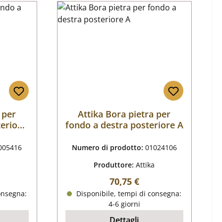
 per
Attika Bora pietra per
teriore
fondo a destra posteriore A
005416
Numero di prodotto:
01024106
Produttore:
Attika
male:
Prezzo normale:
70,75 €
onsegna:
Disponibile, tempi di consegna:
4-6 giorni
Dettagli