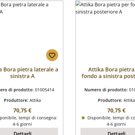
a Bora pietra laterale a
Attika Bora pietra
sinistra A
fondo a sinistra pos
A
ro di prodotto:
01005414
Numero di prodotto:
01
Produttore:
Attika
Produttore:
Attika
Prezzo normale:
Prezzo nor
70,75 €
70,75 €
ponibile, tempi di consegna:
Disponibile, tempi di c
4-6 giorni
4-6 giorni
Dettagli
Dettagli