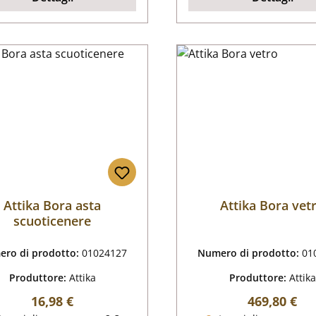
Attika Bora asta
Attika Bora vet
scuoticenere
ro di prodotto:
01024127
Numero di prodotto:
01
Produttore:
Attika
Produttore:
Attika
Prezzo normale:
Prezzo nor
16,98 €
469,80 €