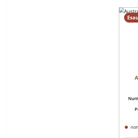
Esau
A
Nume
P
non