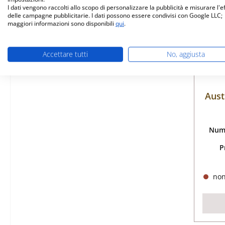
I dati vengono raccolti allo scopo di personalizzare la pubblicità e misurare l'e
delle campagne pubblicitarie. I dati possono essere condivisi con Google LLC;
maggiori informazioni sono disponibili
qui
.
Accettare tutti
No, aggiusta
Aust
Nume
P
non