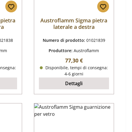
pietra
Austroflamm Sigma pietra
ra
laterale a destra
021838
Numero di prodotto:
01021839
lamm
Produttore:
Austroflamm
male:
Prezzo normale:
77,30 €
onsegna:
Disponibile, tempi di consegna:
4-6 giorni
Dettagli