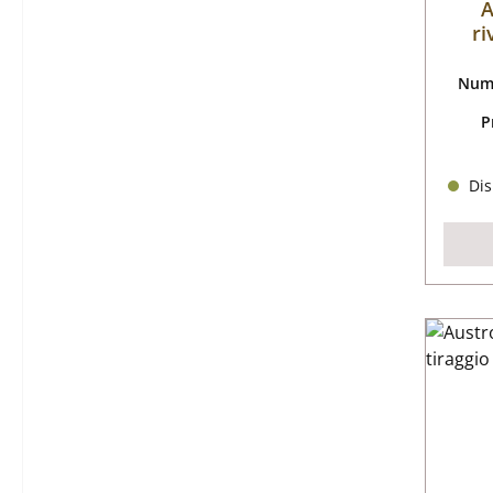
A
ri
Nume
P
Dis