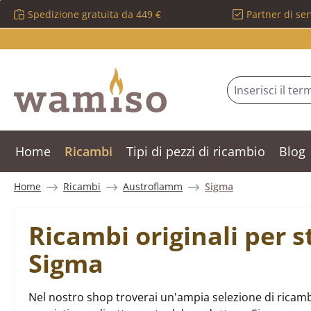
Spedizione gratuita da 449 €
Partner di ser
ssa al contenuto principale
Salta alla ricerca
Passa alla navigazione principale
Home
Ricambi
Tipi di pezzi di ricambio
Blog
Home
Ricambi
Austroflamm
Sigma
Ricambi originali per 
Sigma
Nel nostro shop troverai un'ampia selezione di ricamb