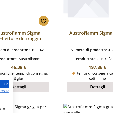
ustroflamm Sigma
Austroflamm Sigma
eflettore di tiraggio
ro di prodotto:
01022149
Numero di prodotto:
01
roduttore:
Austroflamm
Produttore:
Austrof
Prezzo normale:
Prezzo nor
46,38 €
197,86 €
ponibile, tempi di consegna:
tempi di consegna ca
4-6 giorni
settimane
ttare
Dettagli
Dettagli
atezza
l
e le
rito