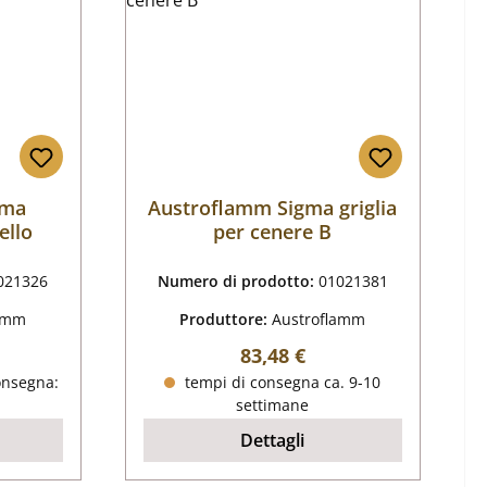
gma
Austroflamm Sigma griglia
ello
per cenere B
021326
Numero di prodotto:
01021381
lamm
Produttore:
Austroflamm
male:
Prezzo normale:
83,48 €
onsegna:
tempi di consegna ca. 9-10
settimane
Dettagli