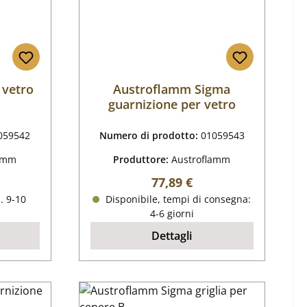
 vetro
Austroflamm Sigma
guarnizione per vetro
059542
Numero di prodotto:
01059543
lamm
Produttore:
Austroflamm
male:
Prezzo normale:
77,89 €
. 9-10
Disponibile, tempi di consegna:
4-6 giorni
Dettagli