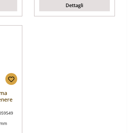
Dettagli
gma
enere
059549
lamm