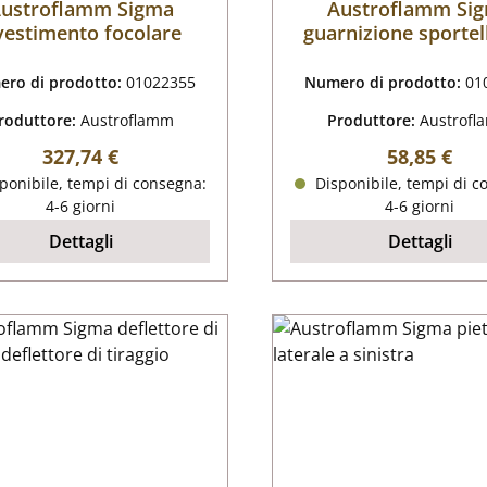
ustroflamm Sigma
Austroflamm Si
vestimento focolare
guarnizione sportel
ro di prodotto:
01022355
Numero di prodotto:
01
roduttore:
Austroflamm
Produttore:
Austrof
Prezzo normale:
Prezzo nor
327,74 €
58,85 €
ponibile, tempi di consegna:
Disponibile, tempi di c
4-6 giorni
4-6 giorni
Dettagli
Dettagli