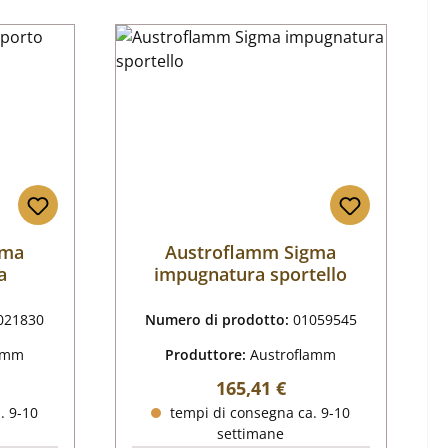
gma
Austroflamm Sigma
a
impugnatura sportello
021830
Numero di prodotto:
01059545
lamm
Produttore:
Austroflamm
male:
Prezzo normale:
165,41 €
. 9-10
tempi di consegna ca. 9-10
settimane