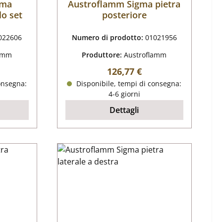
gma
Austroflamm Sigma pietra
lo set
posteriore
022606
Numero di prodotto:
01021956
lamm
Produttore:
Austroflamm
male:
Prezzo normale:
126,77 €
onsegna:
Disponibile, tempi di consegna:
4-6 giorni
Dettagli