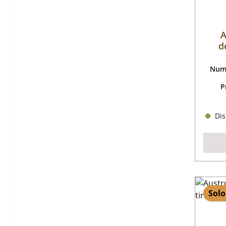
A
d
d
Nume
P
Dis
Solo