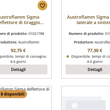
ustroflamm Sigma
Austroflamm Sigma 
eflettore di tiraggio
laterale a sinist
eflettore di tiraggio
ro di prodotto:
01021788
Numero di prodotto:
01
roduttore:
Austroflamm
Produttore:
Austrof
Prezzo normale:
Prezzo nor
92,75 €
77,30 €
ponibile, tempi di consegna:
Disponibile, tempi di c
4-6 giorni
4-6 giorni
Dettagli
Dettagli
 8 disponibili