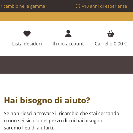
i ricambio nella gamma
+10 anni di esperienza
Hai 0 articoli nella lista dei desideri
Lista desideri
Il mio account
Carrello
0,00 €
Hai bisogno di aiuto?
Se non riesci a trovare il ricambio che stai cercando
o non sei sicuro del pezzo di cui hai bisogno,
saremo lieti di aiutarti: