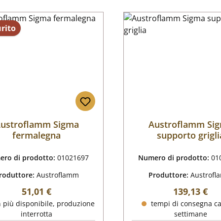
rito
ustroflamm Sigma
Austroflamm Si
fermalegna
supporto grigli
ro di prodotto:
01021697
Numero di prodotto:
01
roduttore:
Austroflamm
Produttore:
Austrof
Prezzo normale:
Prezzo nor
51,01 €
139,13 €
 più disponibile, produzione
tempi di consegna ca
interrotta
settimane