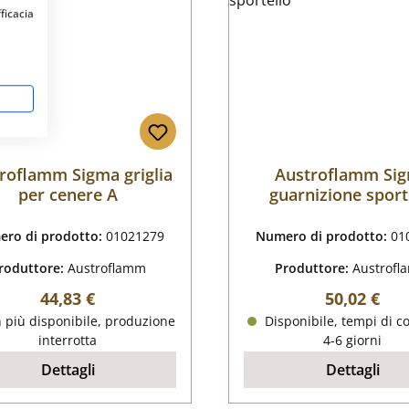
fficacia
roflamm Sigma griglia
Austroflamm Si
per cenere A
guarnizione sport
ro di prodotto:
01021279
Numero di prodotto:
01
roduttore:
Austroflamm
Produttore:
Austrof
Prezzo normale:
Prezzo nor
44,83 €
50,02 €
 più disponibile, produzione
Disponibile, tempi di c
interrotta
4-6 giorni
Dettagli
Dettagli