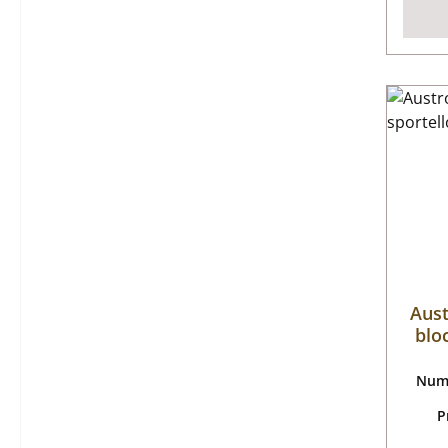
Aus
blo
Nume
P