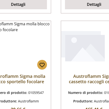
Dettagli
Dettagli
troflamm Sigma molla
Austroflamm Si
cco sportello focolare
cassetto raccogli c
ro di prodotto:
01059547
Numero di prodotto:
01
roduttore:
Austroflamm
Produttore:
Austrof