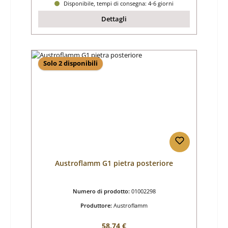
Disponibile, tempi di consegna: 4-6 giorni
Dettagli
Solo 2 disponibili
Austroflamm G1 pietra posteriore
Numero di prodotto:
01002298
Produttore:
Austroflamm
Prezzo normale:
58,74 €