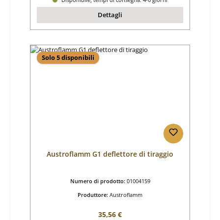
Dettagli
Solo 5 disponibili
Austroflamm G1 deflettore di tiraggio
Numero di prodotto:
01004159
Produttore:
Austroflamm
Prezzo normale:
35,56 €