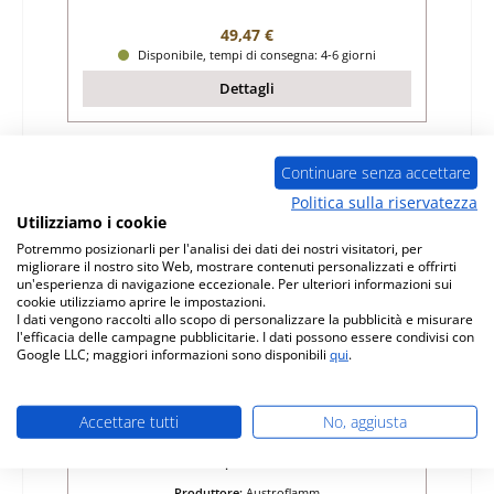
Prezzo normale:
49,47 €
Disponibile, tempi di consegna: 4-6 giorni
Dettagli
Continuare senza accettare
Politica sulla riservatezza
Utilizziamo i cookie
Potremmo posizionarli per l'analisi dei dati dei nostri visitatori, per
migliorare il nostro sito Web, mostrare contenuti personalizzati e offrirti
un'esperienza di navigazione eccezionale. Per ulteriori informazioni sui
cookie utilizziamo aprire le impostazioni.
I dati vengono raccolti allo scopo di personalizzare la pubblicità e misurare
l'efficacia delle campagne pubblicitarie. I dati possono essere condivisi con
Google LLC; maggiori informazioni sono disponibili
qui
.
Austroflamm G1 guarnizione per vetro
Accettare tutti
No, aggiusta
Numero di prodotto:
01048684
Produttore:
Austroflamm