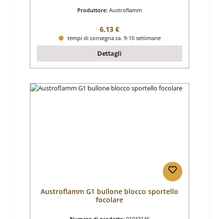
Produttore:
Austroflamm
Prezzo normale:
6,13 €
tempi di consegna ca. 9-10 settimane
Dettagli
Austroflamm G1 bullone blocco sportello
focolare
Numero di prodotto:
01043146