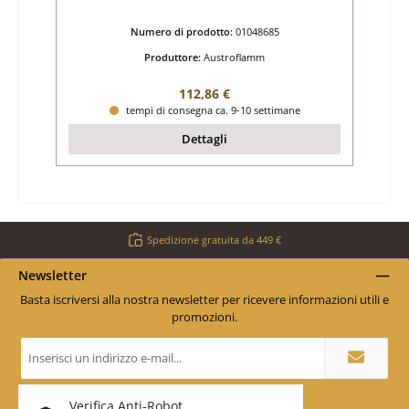
Numero di prodotto:
01048685
Produttore:
Austroflamm
Prezzo normale:
112,86 €
tempi di consegna ca. 9-10 settimane
Dettagli
Spedizione gratuita da 449 €
Newsletter
Basta iscriversi alla nostra newsletter per ricevere informazioni utili e
promozioni.
Indirizzo
e-
mail
*
Verifica Anti-Robot