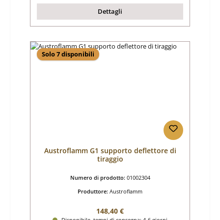
Dettagli
Solo 7 disponibili
Austroflamm G1 supporto deflettore di
tiraggio
Numero di prodotto:
01002304
Produttore:
Austroflamm
Prezzo normale:
148,40 €
Disponibile, tempi di consegna: 4-6 giorni