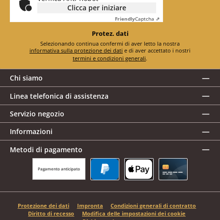
Clicca per iniziare
Friendly
Captcha ⇗
Protez. dati
Selezionando continua confermi di aver letto la nostra
informativa sulla protezione dei dati
e di aver accettato i nostri
termini e condizioni generali
.
Chi siamo
Linea telefonica di assistenza
Servizio negozio
Informazioni
Metodi di pagamento
Pagamento anticipato
PayPal
Apple Pay
Carta di credito
Protezione dei dati
Impronta
Condizioni generali di contratto
Diritto di recesso
Modifica delle impostazioni dei cookie