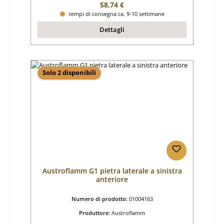
Prezzo normale:
58,74 €
tempi di consegna ca. 9-10 settimane
Dettagli
Solo 2 disponibili
Austroflamm G1 pietra laterale a sinistra
anteriore
Numero di prodotto:
01004163
Produttore:
Austroflamm