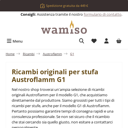
Passa al contenuto principale
Spedizione gratuita da 449 €
Consigli:
Assistenza tramite il nostro
formulario di contatto
.
Hai 0 articoli nell
Menu
Home
Ricambi
Austroflamm
G1
Ricambi originali per stufa
Austroflamm G1
Nel nostro shop troverai un'ampia selezione di ricambi
originali Austroflamm per il modello G1, che acquistiamo
direttamente dal produttore. Siamo grossisti per tutti i tipi di
ricambi per stufe, anche per il modello G1 di Austroflamm.
Pertanto possiamo garantire tempi di consegna rapidi e una
consulenza professionale. Se non sei sicuro che il ricambio
che stai cercando sia quello giusto, non esitare a contattarci
personalmente.