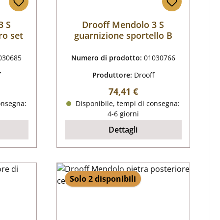
3 S
Drooff Mendolo 3 S
ro set
guarnizione sportello B
030685
Numero di prodotto:
01030766
f
Produttore:
Drooff
male:
Prezzo normale:
74,41 €
onsegna:
Disponibile, tempi di consegna:
4-6 giorni
Dettagli
Solo 2 disponibili