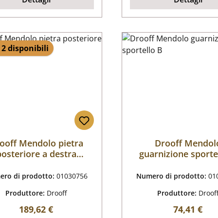
 2 disponibili
ooff Mendolo pietra
Drooff Mendol
posteriore a destra
guarnizione sporte
centrale B
ro di prodotto:
01030756
Numero di prodotto:
01
Produttore:
Drooff
Produttore:
Droof
Prezzo normale:
Prezzo nor
189,62 €
74,41 €