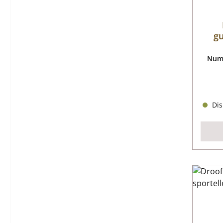
gu
Nume
Dis