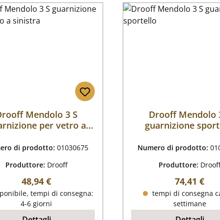
rooff Mendolo 3 S
Drooff Mendolo 
rnizione per vetro a
guarnizione sport
sinistra
ro di prodotto:
01030675
Numero di prodotto:
01
Produttore:
Drooff
Produttore:
Droof
Prezzo normale:
Prezzo nor
48,94 €
74,41 €
ponibile, tempi di consegna:
tempi di consegna ca
4-6 giorni
settimane
Dettagli
Dettagli