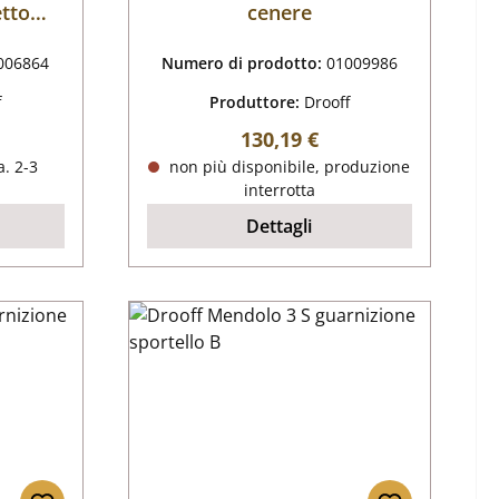
etto
cenere
e
006864
Numero di prodotto:
01009986
f
Produttore:
Drooff
male:
Prezzo normale:
130,19 €
. 2-3
non più disponibile, produzione
interrotta
Dettagli