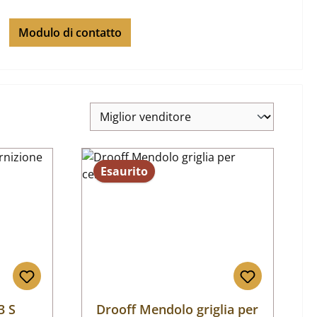
Modulo di contatto
Esaurito
3 S
Drooff Mendolo griglia per