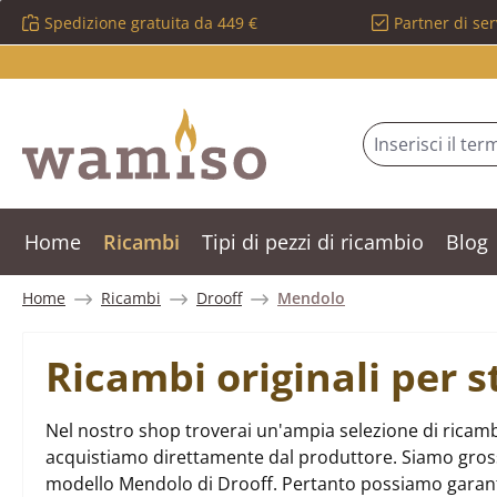
Spedizione gratuita da 449 €
Partner di ser
ssa al contenuto principale
Salta alla ricerca
Passa alla navigazione principale
Home
Ricambi
Tipi di pezzi di ricambio
Blog
Home
Ricambi
Drooff
Mendolo
Ricambi originali per 
Nel nostro shop troverai un'ampia selezione di ricamb
acquistiamo direttamente dal produttore. Siamo grossist
modello Mendolo di Drooff. Pertanto possiamo garant