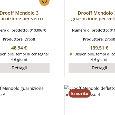
Drooff Mendolo 3
Drooff Mendolo 
arnizione per vetro
guarnizione per vet
ro di prodotto:
01030670
Numero di prodotto:
01
Produttore:
Drooff
Produttore:
Droof
Prezzo normale:
Prezzo nor
48,94 €
139,51 €
ponibile, tempi di consegna:
Disponibile, tempi di c
4-6 giorni
4-6 giorni
Dettagli
Dettagli
Esaurito