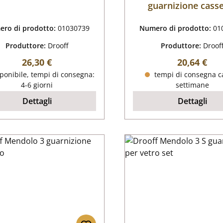
guarnizione cass
raccogli cener
ro di prodotto:
01030739
Numero di prodotto:
01
Produttore:
Drooff
Produttore:
Droof
Prezzo normale:
Prezzo nor
26,30 €
20,64 €
ponibile, tempi di consegna:
tempi di consegna ca
4-6 giorni
settimane
Dettagli
Dettagli