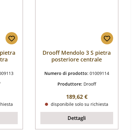
pietra
Drooff Mendolo 3 S pietra
stra
posteriore centrale
009113
Numero di prodotto:
01009114
f
Produttore:
Drooff
male:
Prezzo normale:
189,62 €
chiesta
disponibile solo su richiesta
Dettagli