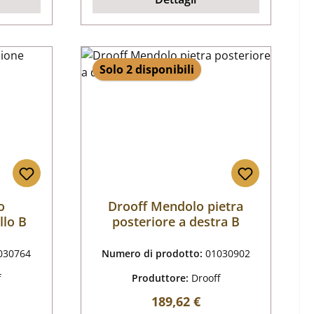
Solo 2 disponibili
o
Drooff Mendolo pietra
llo B
posteriore a destra B
030764
Numero di prodotto:
01030902
f
Produttore:
Drooff
male:
Prezzo normale:
189,62 €