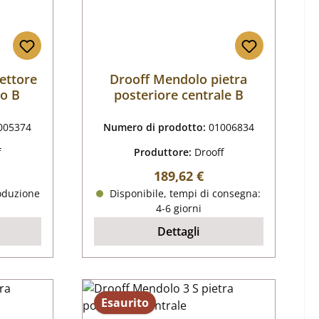
ettore
Drooff Mendolo pietra
so B
posteriore centrale B
005374
Numero di prodotto:
01006834
f
Produttore:
Drooff
male:
Prezzo normale:
189,62 €
oduzione
Disponibile, tempi di consegna:
4-6 giorni
Dettagli
Esaurito