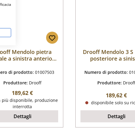
fficacia
ooff Mendolo pietra
Drooff Mendolo 3 S 
ale a sinistra anteriore
posteriore a sini
B
ro di prodotto:
01007503
Numero di prodotto:
01
Produttore:
Drooff
Produttore:
Droof
Prezzo normale:
189,62 €
Prezzo nor
189,62 €
 più disponibile, produzione
disponibile solo su ri
interrotta
Dettagli
Dettagli