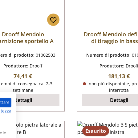
Drooff Mendolo
Drooff Mendolo defl
arnizione sportello A
di tiraggio in bas
ro di prodotto:
01002503
Numero di prodotto:
01
Produttore:
Drooff
Produttore:
Droof
Prezzo normale:
Prezzo nor
74,41 €
181,13 €
tempi di consegna ca. 2-3
non più disponibile, pr
settimane
interrotta
Dettagli
Dettagli
ttare
atezza
l
rito
Esaurito
e le