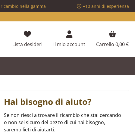
i ricambio nella gamma
+10 anni di esperienza
Hai 0 articoli nella lista dei desideri
Lista desideri
Il mio account
Carrello
0,00 €
Hai bisogno di aiuto?
Se non riesci a trovare il ricambio che stai cercando
o non sei sicuro del pezzo di cui hai bisogno,
saremo lieti di aiutarti: