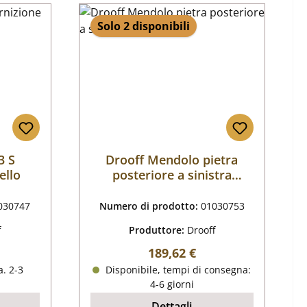
Solo 2 disponibili
3 S
Drooff Mendolo pietra
ello
posteriore a sinistra
centrale B
030747
Numero di prodotto:
01030753
f
Produttore:
Drooff
male:
Prezzo normale:
189,62 €
. 2-3
Disponibile, tempi di consegna:
4-6 giorni
Dettagli