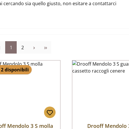
ai cercando sia quello giusto, non esitare a contattarci
Pagina
Pagina
1
2
 2 disponibili
off Mendolo 3 S molla
Drooff Mendolo 