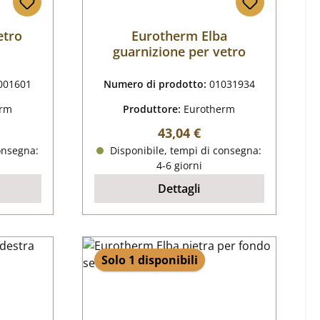
etro
Eurotherm Elba
guarnizione per vetro
001601
Numero di prodotto:
01031934
erm
Produttore:
Eurotherm
male:
Prezzo normale:
43,04 €
onsegna:
Disponibile, tempi di consegna:
4-6 giorni
Dettagli
Solo 1 disponibili