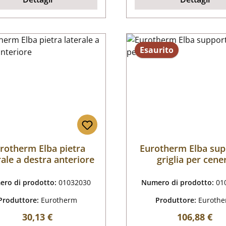
Esaurito
rotherm Elba pietra
Eurotherm Elba su
rale a destra anteriore
griglia per cene
ro di prodotto:
01032030
Numero di prodotto:
01
Produttore:
Eurotherm
Produttore:
Euroth
Prezzo normale:
Prezzo nor
30,13 €
106,88 €