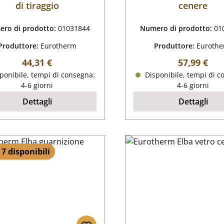
di tiraggio
cenere
ro di prodotto:
01031844
Numero di prodotto:
01
Produttore:
Eurotherm
Produttore:
Euroth
Prezzo normale:
Prezzo nor
44,31 €
57,99 €
ponibile, tempi di consegna:
Disponibile, tempi di c
4-6 giorni
4-6 giorni
Dettagli
Dettagli
 7 disponibili