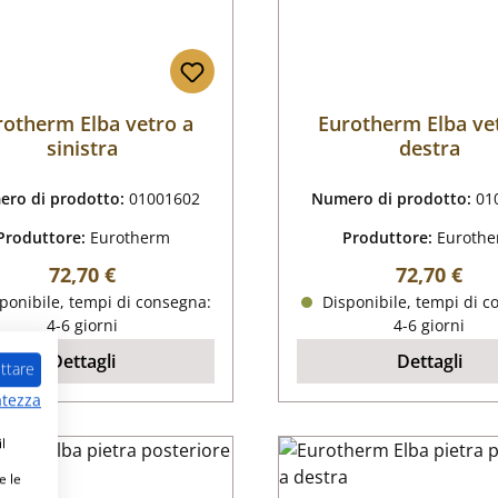
rotherm Elba vetro a
Eurotherm Elba ve
sinistra
destra
ro di prodotto:
01001602
Numero di prodotto:
01
Produttore:
Eurotherm
Produttore:
Euroth
Prezzo normale:
Prezzo nor
72,70 €
72,70 €
ponibile, tempi di consegna:
Disponibile, tempi di c
4-6 giorni
4-6 giorni
Dettagli
Dettagli
ttare
atezza
l
e le