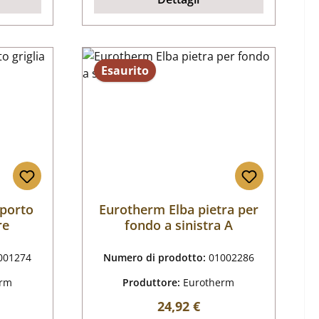
Esaurito
pporto
Eurotherm Elba pietra per
re
fondo a sinistra A
001274
Numero di prodotto:
01002286
erm
Produttore:
Eurotherm
male:
Prezzo normale:
24,92 €