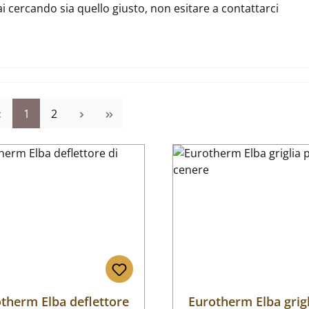
ai cercando sia quello giusto, non esitare a contattarci
Pagina
Pagina
1
2
therm Elba deflettore
Eurotherm Elba grigl