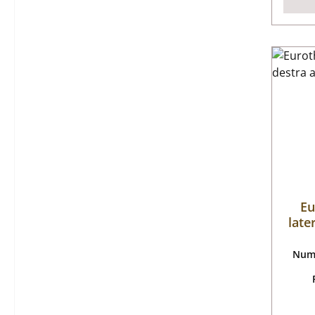
Eu
late
Nume