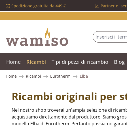
Spedizione gratuita da 449 €
Partner di ser
ssa al contenuto principale
Salta alla ricerca
Passa alla navigazione principale
Home
Ricambi
Tipi di pezzi di ricambio
Blog
Home
Ricambi
Eurotherm
Elba
Ricambi originali per 
Nel nostro shop troverai un'ampia selezione di ricambi
acquistiamo direttamente dal produttore. Siamo grossist
modello Elba di Eurotherm. Pertanto possiamo garant