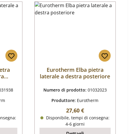
etra
Eurotherm Elba pietra
ra
laterale a destra posteriore
031938
Numero di prodotto:
01032023
erm
Produttore:
Eurotherm
male:
Prezzo normale:
27,60 €
onsegna:
Disponibile, tempi di consegna:
4-6 giorni
Dettagli