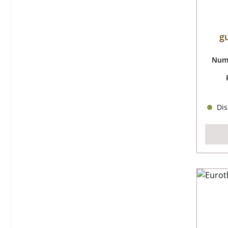
g
Nume
Dis