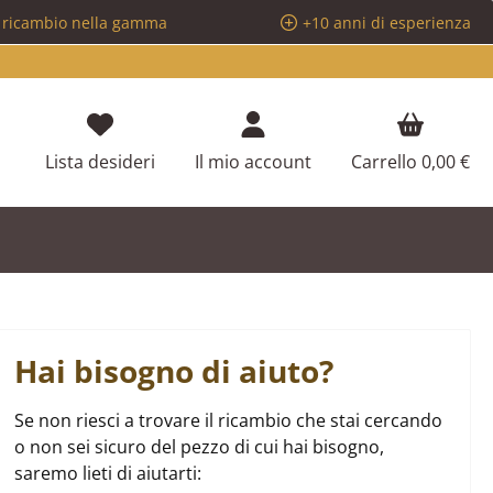
i ricambio nella gamma
+10 anni di esperienza
Hai 0 articoli nella lista dei desideri
Lista desideri
Il mio account
Carrello
0,00 €
Hai bisogno di aiuto?
Se non riesci a trovare il ricambio che stai cercando
o non sei sicuro del pezzo di cui hai bisogno,
saremo lieti di aiutarti: