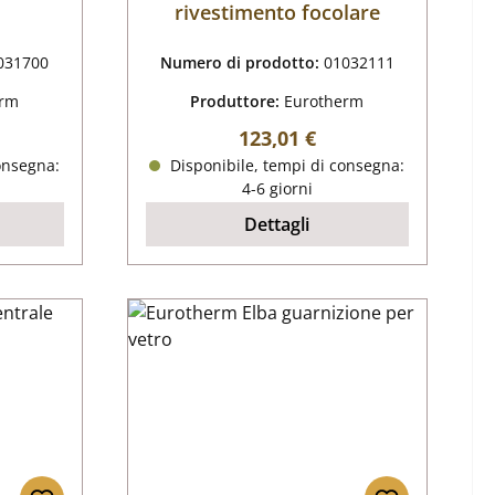
rivestimento focolare
031700
Numero di prodotto:
01032111
erm
Produttore:
Eurotherm
male:
Prezzo normale:
123,01 €
onsegna:
Disponibile, tempi di consegna:
4-6 giorni
Dettagli