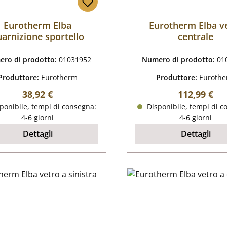
Eurotherm Elba
Eurotherm Elba v
uarnizione sportello
centrale
ro di prodotto:
01031952
Numero di prodotto:
01
Produttore:
Eurotherm
Produttore:
Euroth
Prezzo normale:
Prezzo nor
38,92 €
112,99 €
ponibile, tempi di consegna:
Disponibile, tempi di c
4-6 giorni
4-6 giorni
Dettagli
Dettagli