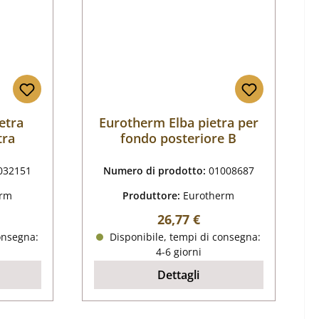
etra
Eurotherm Elba pietra per
tra
fondo posteriore B
032151
Numero di prodotto:
01008687
erm
Produttore:
Eurotherm
male:
Prezzo normale:
26,77 €
onsegna:
Disponibile, tempi di consegna:
4-6 giorni
Dettagli