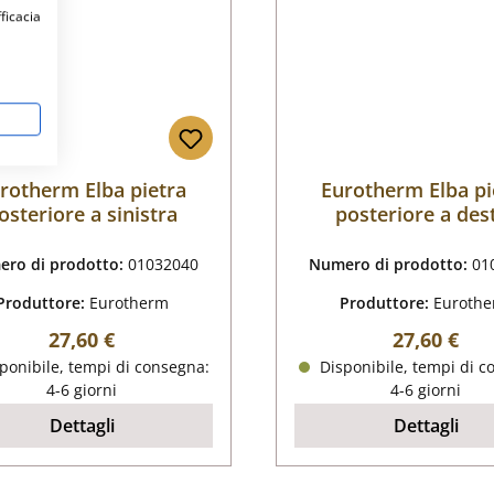
fficacia
rotherm Elba pietra
Eurotherm Elba pi
osteriore a sinistra
posteriore a des
ro di prodotto:
01032040
Numero di prodotto:
01
Produttore:
Eurotherm
Produttore:
Euroth
Prezzo normale:
Prezzo nor
27,60 €
27,60 €
ponibile, tempi di consegna:
Disponibile, tempi di c
4-6 giorni
4-6 giorni
Dettagli
Dettagli