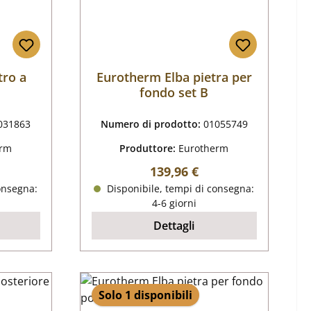
tro a
Eurotherm Elba pietra per
fondo set B
031863
Numero di prodotto:
01055749
erm
Produttore:
Eurotherm
male:
Prezzo normale:
139,96 €
onsegna:
Disponibile, tempi di consegna:
4-6 giorni
Dettagli
Solo 1 disponibili