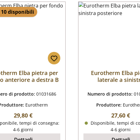
 10 disponibili
therm Elba pietra per
Eurotherm Elba pi
o anteriore a destra B
laterale a sinist
posteriore
ro di prodotto:
01031686
Numero di prodotto:
01
Produttore:
Eurotherm
Produttore:
Euroth
Prezzo normale:
Prezzo nor
29,80 €
27,60 €
ponibile, tempi di consegna:
Disponibile, tempi di c
4-6 giorni
4-6 giorni
Dettagli
Dettagli