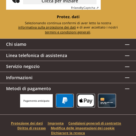
Clicca per iniziare
Friendly
Captcha ⇗
Protez. dati
Selezionando continua confermi di aver letto la nostra
informativa sulla protezione dei dati
e di aver accettato i nostri
termini e condizioni generali
.
Chi siamo
Linea telefonica di assistenza
Servizio negozio
Informazioni
Metodi di pagamento
Pagamento anticipato
PayPal
Apple Pay
Carta di credito
Protezione dei dati
Impronta
Condizioni generali di contratto
Diritto di recesso
Modifica delle impostazioni dei cookie
Dichiarare la revoca