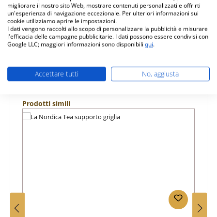
migliorare il nostro sito Web, mostrare contenuti personalizzati e offrirti
un'esperienza di navigazione eccezionale. Per ulteriori informazioni sui
Caratteristiche
cookie utilizziamo aprire le impostazioni.
I dati vengono raccolti allo scopo di personalizzare la pubblicità e misurare
Informazioni sulla sicurezza dei prodotti
l'efficacia delle campagne pubblicitarie. I dati possono essere condivisi con
Google LLC; maggiori informazioni sono disponibili
qui
.
Accettare tutti
No, aggiusta
Salta la galleria dei prodotti
Prodotti simili