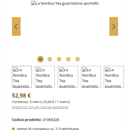
Prezzo normale:
52,98 €
Contenuto:
5 metro
(10,60 € / 1 metro)
Prezzi incl. IVA più costi di spedizione
Codice prodotto:
01066326
tempi di consegna ca. 2-3 settimane