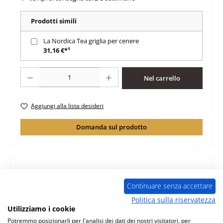
Prodotti simili
La Nordica Tea griglia per cenere
31,16 €*¹
Quantità del prodotto: inserisci la quantità desiderata o usa i pulsanti per au
Nel carrello
Aggiungi alla lista desideri
Domanda sul prodotto
Descrizione
Continuare senza accettare
guarnizione sportello per stufa a legna La Nordica Tea La
Politica sulla riservatezza
Nordica Tea guarnizione sportello dati chiave: cordone
Utilizziamo i cookie
isolant…
Di più
Potremmo posizionarli per l'analisi dei dati dei nostri visitatori, per