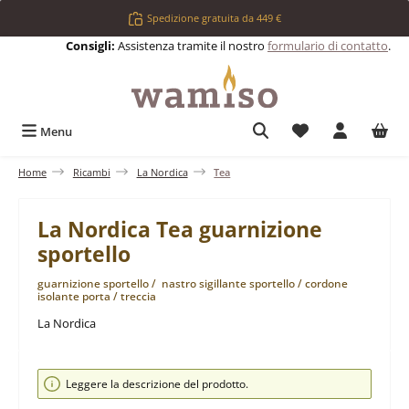
Passa al contenuto principale
Spedizione gratuita da 449 €
Consigli:
Assistenza tramite il nostro
formulario di contatto
.
Hai 0 articoli nell
Menu
Home
Ricambi
La Nordica
Tea
La Nordica Tea guarnizione
sportello
guarnizione sportello / nastro sigillante sportello / cordone
isolante porta / treccia
La Nordica
Salta la galleria di immagini
Leggere la descrizione del prodotto.